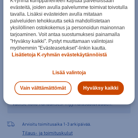
K-ryhmä kumppaneineen käyttää palveluissaan
evästeitä, joiden avulla palvelumme toimivat toivotulla
XXL
XXXL
tavalla. Lisäksi evästeiden avulla mitataan
Kokotaulukko
palveluiden tehokkuutta sekä mahdollistetaan
yksilöllinen ostokokemus ja personoidun mainonnan
tarjoaminen. Voit antaa suostumuksesi painamalla
”Hyväksy kaikki”. Pystyt muuttamaan valintojasi
Lisää ostoskoriin
myöhemmin ”Evästeasetukset”-linkin kautta.
Lisätietoja K-ryhmän evästekäytännöistä
Lisää valintoja
Tarkista saatavuus ja tilaa myymälästä
Verkkokauppa:
Saatavilla
Myymälät:
Ei saatavilla
Vain välttämättömät
Hyväksy kaikki
Valitse koko nähdäksesi myymäläsaatavuuden.
Arvioitu toimitusaika 1-3 arkipäivää.
Tilaus- ja toimituskulut