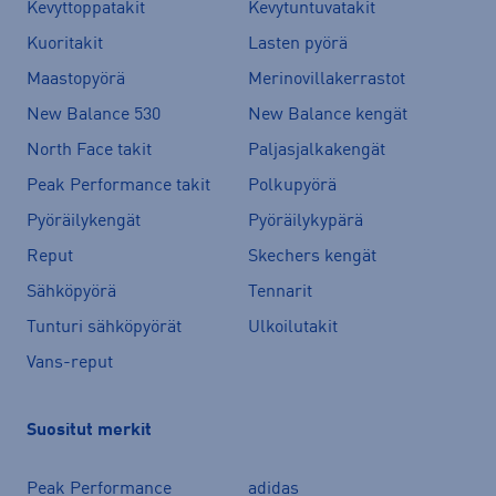
Kevyttoppatakit
Kevytuntuvatakit
Kuoritakit
Lasten pyörä
Maastopyörä
Merinovillakerrastot
New Balance 530
New Balance kengät
North Face takit
Paljasjalkakengät
Peak Performance takit
Polkupyörä
Pyöräilykengät
Pyöräilykypärä
Reput
Skechers kengät
Sähköpyörä
Tennarit
Tunturi sähköpyörät
Ulkoilutakit
Vans-reput
Suositut merkit
Peak Performance
adidas