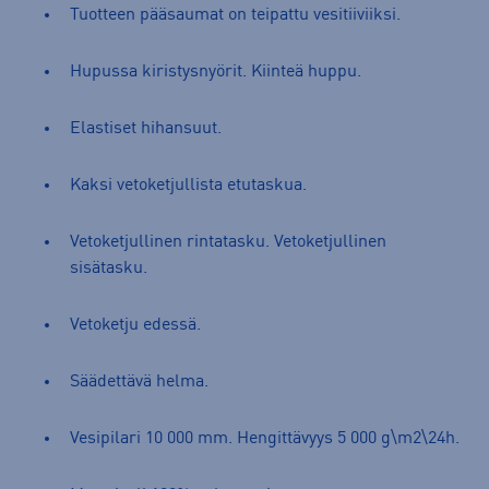
Tuotteen pääsaumat on teipattu vesitiiviiksi.
Hupussa kiristysnyörit. Kiinteä huppu.
Elastiset hihansuut.
Kaksi vetoketjullista etutaskua.
Vetoketjullinen rintatasku. Vetoketjullinen
sisätasku.
Vetoketju edessä.
Säädettävä helma.
Vesipilari 10 000 mm. Hengittävyys 5 000 g\m2\24h.