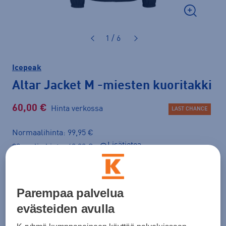
1 / 6
Icepeak
Altar Jacket M
-miesten kuoritakki
60,00 €
Hinta verkossa
LAST CHANCE
Normaalihinta: 99,95 €
Lisätietoa
30pv alin hinta: 60,00 €
Väri
Musta
Parempaa palvelua
evästeiden avulla
Koko