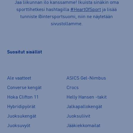
Jaa liikunnan ilo kanssamme! Ikuista sinäkin oma
sporttihetkesi hashtagilla
#HeartOfSport
ja lisää
tunniste @intersportsuomi, niin ne näytetään
sivustollamme.
Suositut sisällöt
Ale vaatteet
ASICS Gel-Nimbus
Converse kengät
Crocs
Hoka Clifton 11
Helly Hansen -takit
Hybridipyörät
Jalkapallokengät
Juoksukengät
Juoksuliivit
Juoksuvyöt
Jääkiekkomailat