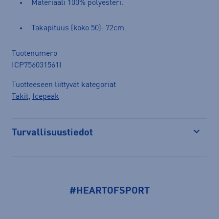
Materiaali 100% polyesteri.
Takapituus (koko 50): 72cm.
Tuotenumero
ICP756031561I
Tuotteeseen liittyvät kategoriat
Takit
,
Icepeak
Turvallisuustiedot
Avaa
#HEARTOFSPORT