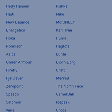
Helly Hansen
Rukka
Halti
Nike
New Balance
McKINLEY
Energetics
Kari Traa
Hoka
Puma
Röhnisch
Haglöfs
Asics
Luhta
Under Armour
Björn Borg
Firefly
Craft
Fjällräven
Merrell
Zeropoint
The North Face
Speedo
CamelBak
Salomon
Icepeak
Vans
Crocs