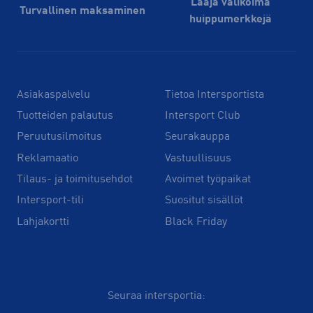
Laaja valikoima
Turvallinen maksaminen
huippu­merkkejä
Asiakaspalvelu
Tietoa Intersportista
Tuotteiden palautus
Intersport Club
Peruutusilmoitus
Seurakauppa
Reklamaatio
Vastuullisuus
Tilaus- ja toimitusehdot
Avoimet työpaikat
Intersport-tili
Suositut sisällöt
Lahjakortti
Black Friday
Seuraa intersportia: