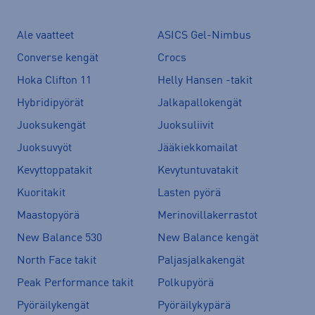
Ale vaatteet
ASICS Gel-Nimbus
Converse kengät
Crocs
Hoka Clifton 11
Helly Hansen -takit
Hybridipyörät
Jalkapallokengät
Juoksukengät
Juoksuliivit
Juoksuvyöt
Jääkiekkomailat
Kevyttoppatakit
Kevytuntuvatakit
Kuoritakit
Lasten pyörä
Maastopyörä
Merinovillakerrastot
New Balance 530
New Balance kengät
North Face takit
Paljasjalkakengät
Peak Performance takit
Polkupyörä
Pyöräilykengät
Pyöräilykypärä