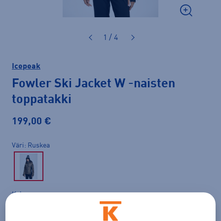
1 / 4
Icepeak
Fowler Ski Jacket W
-naisten
toppatakki
199,00 €
Väri
Ruskea
Koko
36