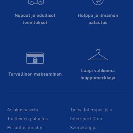
Nopeat ja edulliset
Helppo ja ilmainen
toimitukset
palautus
Laaja valikoima
Turvallinen maksaminen
huippu­merkkejä
Asiakaspalvelu
Tietoa Intersportista
Tuotteiden palautus
Intersport Club
Peruutusilmoitus
Seurakauppa