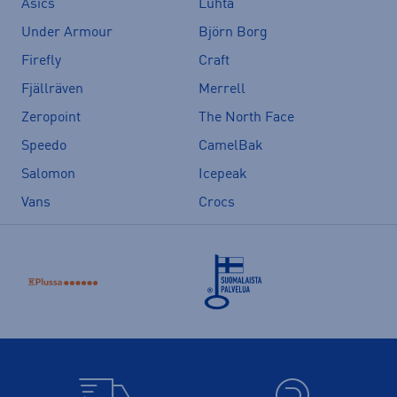
Asics
Luhta
Under Armour
Björn Borg
Firefly
Craft
Fjällräven
Merrell
Zeropoint
The North Face
Speedo
CamelBak
Salomon
Icepeak
Vans
Crocs