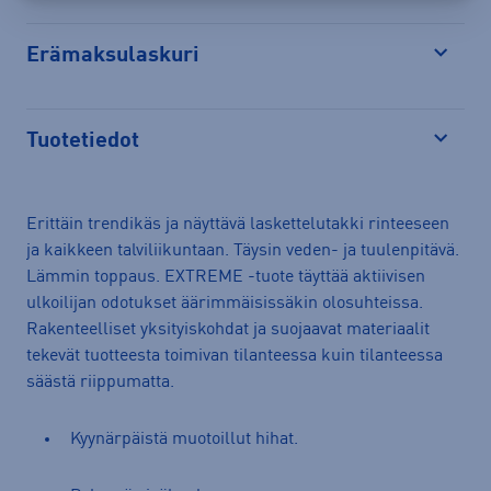
Erämaksulaskuri
Avaa
Tuotetiedot
Avaa
Erittäin trendikäs ja näyttävä laskettelutakki rinteeseen
ja kaikkeen talviliikuntaan. Täysin veden- ja tuulenpitävä.
Lämmin toppaus. EXTREME -tuote täyttää aktiivisen
ulkoilijan odotukset äärimmäisissäkin olosuhteissa.
Rakenteelliset yksityiskohdat ja suojaavat materiaalit
tekevät tuotteesta toimivan tilanteessa kuin tilanteessa
säästä riippumatta.
Kyynärpäistä muotoillut hihat.