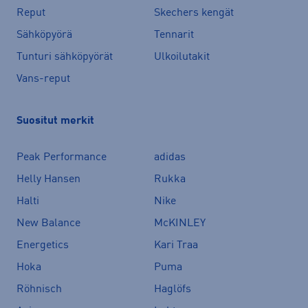
Reput
Skechers kengät
Sähköpyörä
Tennarit
Tunturi sähköpyörät
Ulkoilutakit
Vans-reput
Suositut merkit
Peak Performance
adidas
Helly Hansen
Rukka
Halti
Nike
New Balance
McKINLEY
Energetics
Kari Traa
Hoka
Puma
Röhnisch
Haglöfs