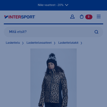
Nike vaatteet -20%
0
tuotetta osto
Kirjaudu sisään
Laskettelu
Lasketteluvaatteet
Laskettelutakit