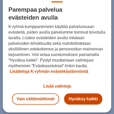
Kokotaulukko
Parempaa palvelua
evästeiden avulla
K-ryhmä kumppaneineen käyttää palveluissaan
Lisää ostoskoriin
evästeitä, joiden avulla palvelumme toimivat toivotulla
tavalla. Lisäksi evästeiden avulla mitataan
palveluiden tehokkuutta sekä mahdollistetaan
yksilöllinen ostokokemus ja personoidun mainonnan
Tarkista saatavuus ja tilaa myymälästä
tarjoaminen. Voit antaa suostumuksesi painamalla
Verkkokauppa:
Ei saatavilla
Myymälät:
Saatavilla
”Hyväksy kaikki”. Pystyt muuttamaan valintojasi
myöhemmin ”Evästeasetukset”-linkin kautta.
Lisätietoja K-ryhmän evästekäytännöistä
Valitse koko nähdäksesi myymäläsaatavuuden.
Lisää valintoja
Arvioitu toimitusaika 1-3 arkipäivää.
Vain välttämättömät
Hyväksy kaikki
Tilaus- ja toimituskulut
Ilmainen palautus