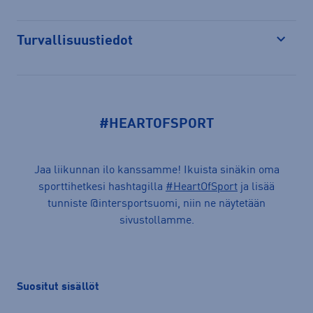
Turvallisuustiedot
Avaa
#HEARTOFSPORT
Jaa liikunnan ilo kanssamme! Ikuista sinäkin oma
sporttihetkesi hashtagilla
#HeartOfSport
ja lisää
tunniste @intersportsuomi, niin ne näytetään
sivustollamme.
Suositut sisällöt