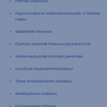
Pehmeä sisäkaulus.
Hupussa kaksi eri säätömahdollisuutta. Irrotettava
huppu.
Säädettävät hihansuut.
Elastiset sisemmät hihansuut peukalorei'illä.
Silikoninauha pitää lumilukot paikoillaan.
Vuorilliset käsienlämmittelytaskut.
Tilava verkkokankainen sisätasku.
Vetoketjullinen sisätasku.
Hissilipputasku hihassa.