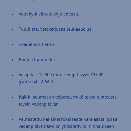
Vettähylkivä vetoketju edessä.
Tuulilista. Vetoketjussa leukasuojus.
Säädettävä helma.
Kiinteä lumilukko.
Vesipilari 15 000 mm. Hengittävyys 10 000
g\m2\24h. A.W.S.
Kaikki saumat on teipattu, mikä tekee tuotteesta
täysin vedenpitävän.
Valmistettu kaksikerroksisesta kankaasta, jossa
vedenpitävä kalvo on yhdistetty toiminnalliseen