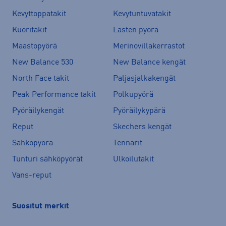
Kevyttoppatakit
Kevytuntuvatakit
Kuoritakit
Lasten pyörä
Maastopyörä
Merinovillakerrastot
New Balance 530
New Balance kengät
North Face takit
Paljasjalkakengät
Peak Performance takit
Polkupyörä
Pyöräilykengät
Pyöräilykypärä
Reput
Skechers kengät
Sähköpyörä
Tennarit
Tunturi sähköpyörät
Ulkoilutakit
Vans-reput
Suositut merkit