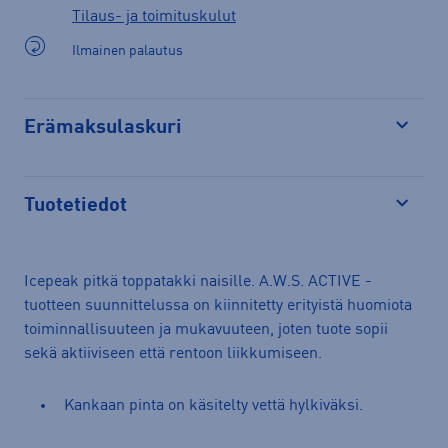
Tilaus- ja toimituskulut
Ilmainen palautus
Erämaksulaskuri
Avaa
Tuotetiedot
Avaa
Icepeak pitkä toppatakki naisille. A.W.S. ACTIVE -
tuotteen suunnittelussa on kiinnitetty erityistä huomiota
toiminnallisuuteen ja mukavuuteen, joten tuote sopii
sekä aktiiviseen että rentoon liikkumiseen.
Kankaan pinta on käsitelty vettä hylkiväksi.