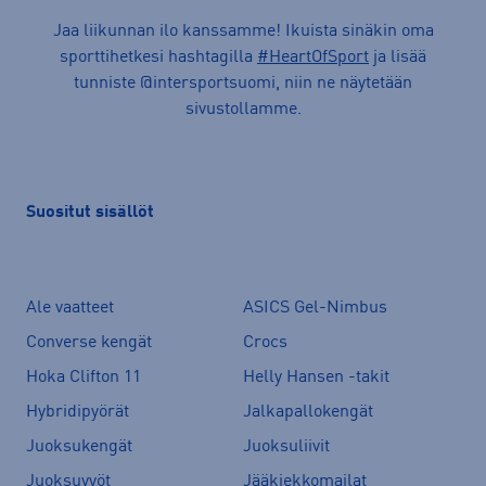
Jaa liikunnan ilo kanssamme! Ikuista sinäkin oma
sporttihetkesi hashtagilla
#HeartOfSport
ja lisää
tunniste @intersportsuomi, niin ne näytetään
sivustollamme.
Suositut sisällöt
Ale vaatteet
ASICS Gel-Nimbus
Converse kengät
Crocs
Hoka Clifton 11
Helly Hansen -takit
Hybridipyörät
Jalkapallokengät
Juoksukengät
Juoksuliivit
Juoksuvyöt
Jääkiekkomailat