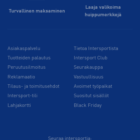
Laaja valikoima
Turvallinen maksaminen
huippu­merkkejä
Asiakaspalvelu
Tietoa Intersportista
Tuotteiden palautus
Intersport Club
Peruutusilmoitus
Seurakauppa
Reklamaatio
Vastuullisuus
Tilaus- ja toimitusehdot
Avoimet työpaikat
Intersport-tili
Suositut sisällöt
Lahjakortti
Black Friday
Seuraa intersportia: