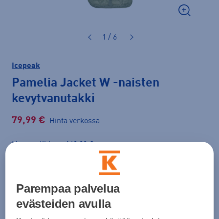
1 / 6
Icepeak
Pamelia Jacket W
-naisten
kevytvanutakki
79,99 €
Hinta verkossa
Normaalihinta: 149,00 €
Lisätietoa
30pv alin hinta: 79,99 €
Väri
Vaaleanvihreä
Parempaa palvelua
evästeiden avulla