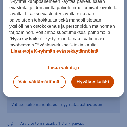
K-ryhmä kumppaneineen käyttää palveluissaan
Koko
evästeitä, joiden avulla palvelumme toimivat toivotulla
tavalla. Lisäksi evästeiden avulla mitataan
34
38
40
44
46
48
palveluiden tehokkuutta sekä mahdollistetaan
yksilöllinen ostokokemus ja personoidun mainonnan
Kokotaulukko
tarjoaminen. Voit antaa suostumuksesi painamalla
”Hyväksy kaikki”. Pystyt muuttamaan valintojasi
myöhemmin ”Evästeasetukset”-linkin kautta.
Lisätietoja K-ryhmän evästekäytännöistä
Lisää ostoskoriin
Lisää valintoja
Tarkista saatavuus ja tilaa myymälästä
Vain välttämättömät
Hyväksy kaikki
Verkkokauppa:
Saatavilla
Myymälät:
Ei saatavilla
Valitse koko nähdäksesi myymäläsaatavuuden.
Arvioitu toimitusaika 1-3 arkipäivää.