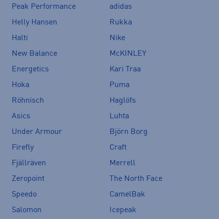
Peak Performance
adidas
Helly Hansen
Rukka
Halti
Nike
New Balance
McKINLEY
Energetics
Kari Traa
Hoka
Puma
Röhnisch
Haglöfs
Asics
Luhta
Under Armour
Björn Borg
Firefly
Craft
Fjällräven
Merrell
Zeropoint
The North Face
Speedo
CamelBak
Salomon
Icepeak