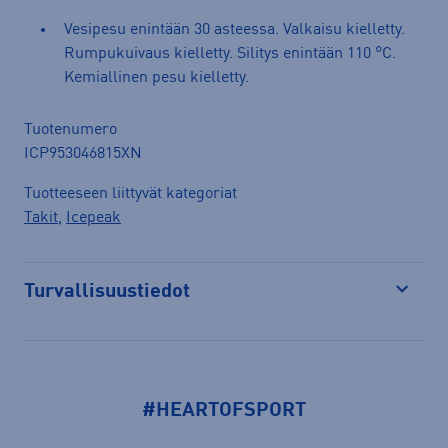
Vesipesu enintään 30 asteessa. Valkaisu kielletty.
Rumpukuivaus kielletty. Silitys enintään 110 °C.
Kemiallinen pesu kielletty.
Tuotenumero
ICP953046815XN
Tuotteeseen liittyvät kategoriat
Takit
,
Icepeak
Turvallisuustiedot
Avaa
#HEARTOFSPORT