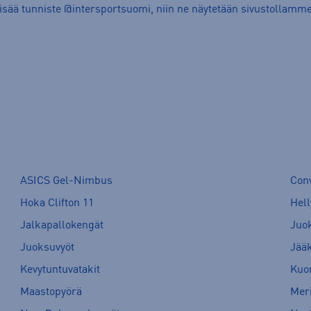
lisää tunniste @intersportsuomi, niin ne näytetään sivustollamme
ASICS Gel-Nimbus
Con
Hoka Clifton 11
Hell
Jalkapallokengät
Juo
Juoksuvyöt
Jää
Kevytuntuvatakit
Kuor
Maastopyörä
Meri