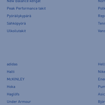
New Balance kengät
Nort
Peak Performance takit
Pol
Pyöräilykypärä
Rep
Sähköpyörä
Tenn
Ulkoilutakit
Van
adidas
Hel
Halti
Nik
McKINLEY
Ene
Hoka
Pu
Haglöfs
Asi
Under Armour
Bjö