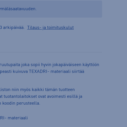
yymäläsaatavuuden.
3 arkipäivää.
Tilaus- ja toimituskulut
utupaita joka sopii hyvin jokapäiväiseen käyttöön
opeasti kuivuva TEXADRI- materiaali siirtää
iston niin myös kaikki tämän tuotteen
 tuotantolaitokset ovat avoimesti esillä ja
an koodin perusteella.
RI- materiaali