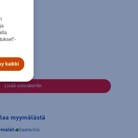
n
ja
lla
ukset”-
XXL
XXXL
y kaikki
Lisää ostoskoriin
tilaa myymälästä
mälät:
Saatavilla