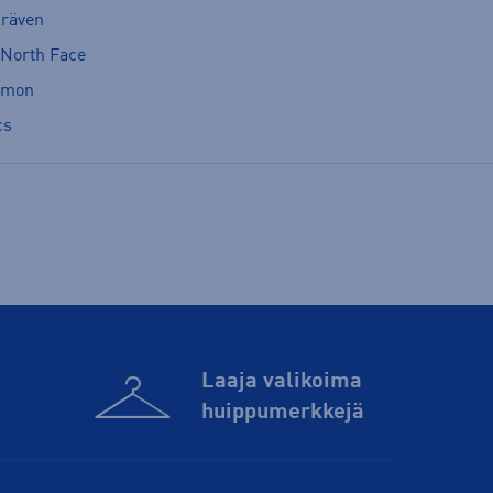
lräven
 North Face
omon
cs
Laaja valikoima
huippu­merkkejä