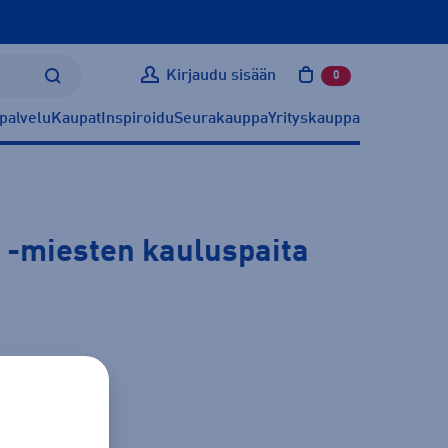
Kirjaudu sisään
0
tuotetta ostoskoris
palvelu
Kaupat
Inspiroidu
Seurakauppa
Yrityskauppa
-miesten kauluspaita
ätietoa