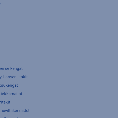
.
verse kengät
y Hansen -takit
ksukengät
kiekkomailat
itakit
novillakerrastot