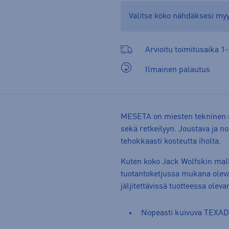
Valitse koko nähdäksesi m
Arvioitu toimitusaika 1-
Ilmainen palautus
MESETA on miesten tekninen ru
sekä retkeilyyn. Joustava ja n
tehokkaasti kosteutta iholta.
Kuten koko Jack Wolfskin mall
tuotantoketjussa mukana olevat
jäljitettävissä tuotteessa olev
Nopeasti kuivuva TEXAD