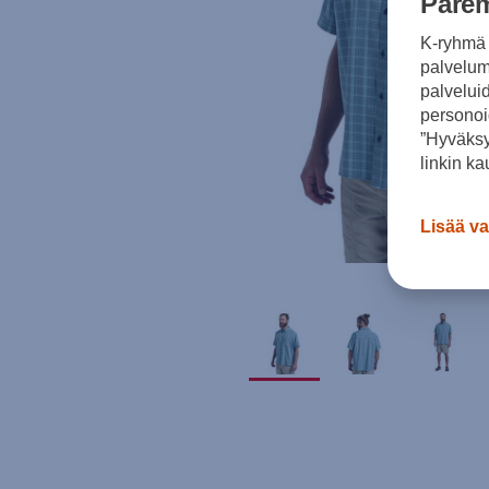
Parem
K-ryhmä 
palvelumm
palvelui
personoi
”Hyväksy
linkin ka
Lisää va