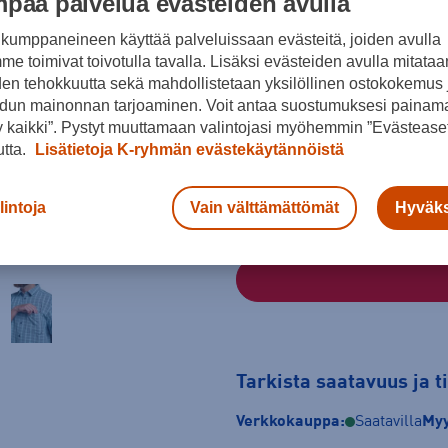
paa palvelua evästeiden avulla
kumppaneineen käyttää palveluissaan evästeitä, joiden avulla
e toimivat toivotulla tavalla. Lisäksi evästeiden avulla mitataa
Sininen
den tehokkuutta sekä mahdollistetaan yksilöllinen ostokokemus 
dun mainonnan tarjoaminen. Voit antaa suostumuksesi painama
Koko
 kaikki”. Pystyt muuttamaan valintojasi myöhemmin ”Evästeaset
M
L
XL
utta.
Lisätietoja K-ryhmän evästekäytännöistä
Kokotaulukko
lintoja
Vain välttämättömät
Hyväks
Tarkista saatavuus ja 
Verkkokauppa:
Saatavilla
Myy