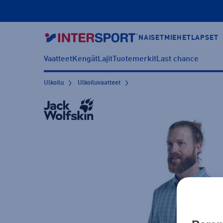
NAISET
MIEHET
LAPSET
Vaatteet
Kengät
Lajit
Tuotemerkit
Last chance
Ulkoilu
Ulkoiluvaatteet