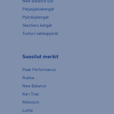
New Balance 530
Paljasjalkakengät
Pyöräilykengät
Skechers kengät
Tunturi sähköpyörät
Suositut merkit
Peak Performance
Rukka
New Balance
Kari Traa
Röhnisch
Luhta