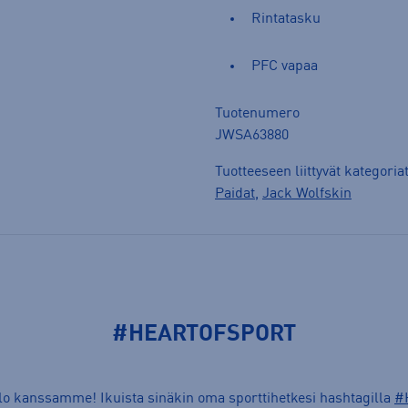
Rintatasku
PFC vapaa
Tuotenumero
JWSA63880
Tuotteeseen liittyvät kategoria
Paidat
,
Jack Wolfskin
#HEARTOFSPORT
ilo kanssamme! Ikuista sinäkin oma sporttihetkesi hashtagilla
#