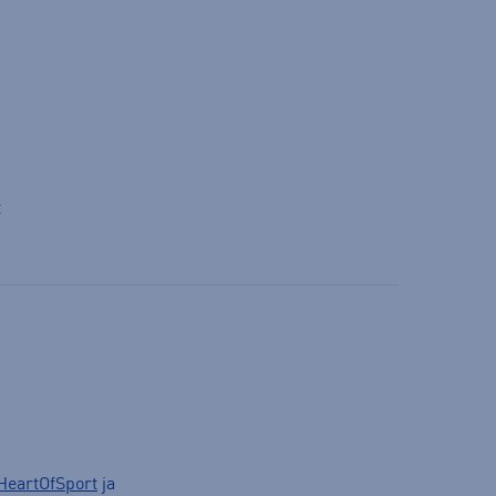
t
HeartOfSport
ja