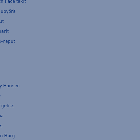
h Face takit
kupyörä
ut
arit
s-reput
ly Hansen
e
rgetics
ma
cs
rn Borg