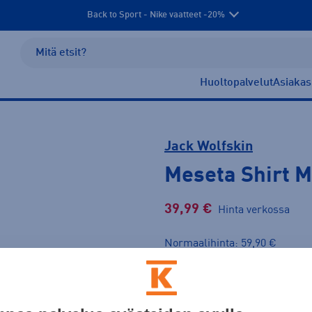
Back to Sport - Nike vaatteet -20%
Huoltopalvelut
Asiakas
Jack Wolfskin
Meseta Shirt M
39,99 €
Hinta verkossa
Normaalihinta: 59,90 €
Lis
30pv alin hinta: 39,99 €
Väri