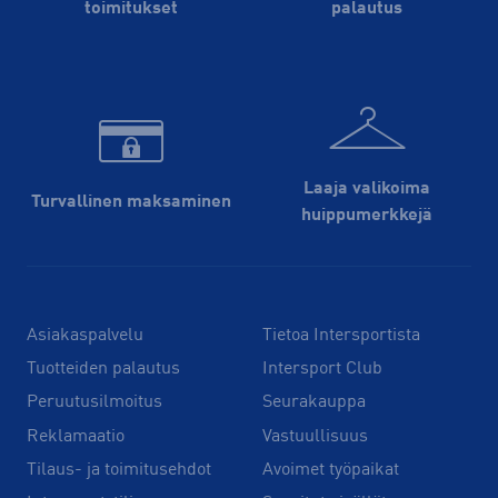
toimitukset
palautus
Laaja valikoima
Turvallinen maksaminen
huippu­merkkejä
Asiakaspalvelu
Tietoa Intersportista
Tuotteiden palautus
Intersport Club
Peruutusilmoitus
Seurakauppa
Reklamaatio
Vastuullisuus
Tilaus- ja toimitusehdot
Avoimet työpaikat