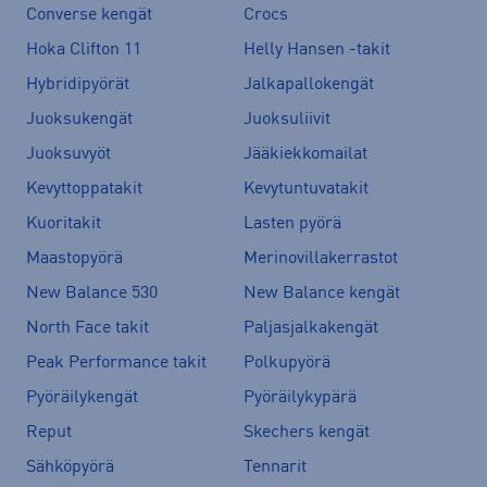
Converse kengät
Crocs
Hoka Clifton 11
Helly Hansen -takit
Hybridipyörät
Jalkapallokengät
Juoksukengät
Juoksuliivit
Juoksuvyöt
Jääkiekkomailat
Kevyttoppatakit
Kevytuntuvatakit
Kuoritakit
Lasten pyörä
Maastopyörä
Merinovillakerrastot
New Balance 530
New Balance kengät
North Face takit
Paljasjalkakengät
Peak Performance takit
Polkupyörä
Pyöräilykengät
Pyöräilykypärä
Reput
Skechers kengät
Sähköpyörä
Tennarit