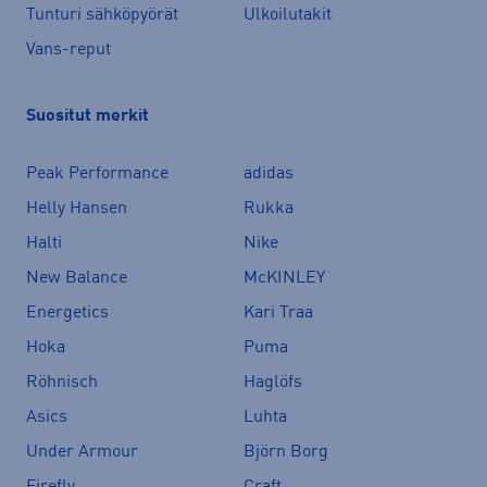
Tunturi sähköpyörät
Ulkoilutakit
Vans-reput
Suositut merkit
Peak Performance
adidas
Helly Hansen
Rukka
Halti
Nike
New Balance
McKINLEY
Energetics
Kari Traa
Hoka
Puma
Röhnisch
Haglöfs
Asics
Luhta
Under Armour
Björn Borg
Firefly
Craft