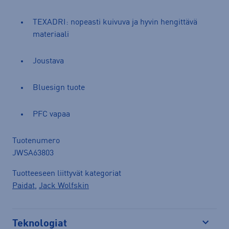
TEXADRI: nopeasti kuivuva ja hyvin hengittävä
materiaali
Joustava
Bluesign tuote
PFC vapaa
Tuotenumero
JWSA63803
Tuotteeseen liittyvät kategoriat
Paidat
,
Jack Wolfskin
Teknologiat
Avaa