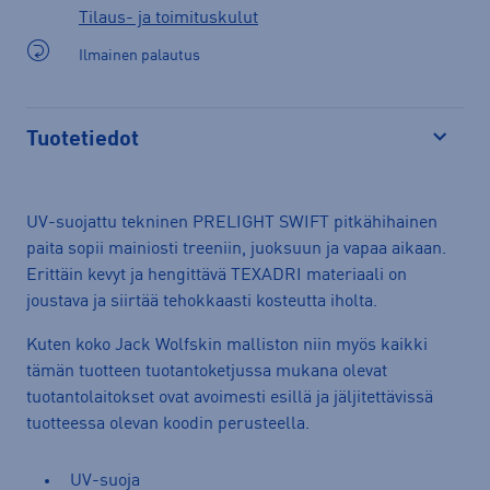
Tilaus- ja toimituskulut
Ilmainen palautus
Tuotetiedot
Avaa
UV-suojattu tekninen PRELIGHT SWIFT pitkähihainen
paita sopii mainiosti treeniin, juoksuun ja vapaa aikaan.
Erittäin kevyt ja hengittävä TEXADRI materiaali on
joustava ja siirtää tehokkaasti kosteutta iholta.
Kuten koko Jack Wolfskin malliston niin myös kaikki
tämän tuotteen tuotantoketjussa mukana olevat
tuotantolaitokset ovat avoimesti esillä ja jäljitettävissä
tuotteessa olevan koodin perusteella.
UV-suoja