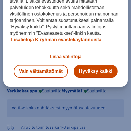
tavalla. Lisäksi evästeiden avulla mitataan
Koko
palveluiden tehokkuutta sekä mahdollistetaan
yksilöllinen ostokokemus ja personoidun mainonnan
S
M
L
XL
XXL
tarjoaminen. Voit antaa suostumuksesi painamalla
”Hyväksy kaikki”. Pystyt muuttamaan valintojasi
Kokotaulukko
myöhemmin ”Evästeasetukset”-linkin kautta.
Lisätietoja K-ryhmän evästekäytännöistä
Lisää ostoskoriin
Lisää valintoja
Vain välttämättömät
Hyväksy kaikki
Tarkista saatavuus ja tilaa myymälästä
Verkkokauppa:
Saatavilla
Myymälät:
Saatavilla
Valitse koko nähdäksesi myymäläsaatavuuden.
Arvioitu toimitusaika 1-3 arkipäivää.