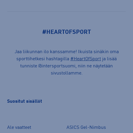
#HEARTOFSPORT
Jaa liikunnan ilo kanssamme! Ikuista sinäkin oma
sporttihetkesi hashtagilla
#HeartOfSport
ja lisää
tunniste @intersportsuomi, niin ne näytetään
sivustollamme.
Suositut sisällöt
Ale vaatteet
ASICS Gel-Nimbus