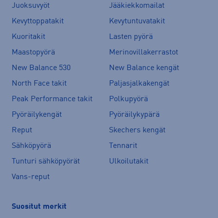
Juoksuvyöt
Jääkiekkomailat
Kevyttoppatakit
Kevytuntuvatakit
Kuoritakit
Lasten pyörä
Maastopyörä
Merinovillakerrastot
New Balance 530
New Balance kengät
North Face takit
Paljasjalkakengät
Peak Performance takit
Polkupyörä
Pyöräilykengät
Pyöräilykypärä
Reput
Skechers kengät
Sähköpyörä
Tennarit
Tunturi sähköpyörät
Ulkoilutakit
Vans-reput
Suositut merkit