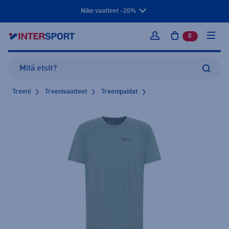
Nike vaatteet -20%
0
tuotetta osto
Kirjaudu sisään
Treeni
Treenivaatteet
Treenipaidat