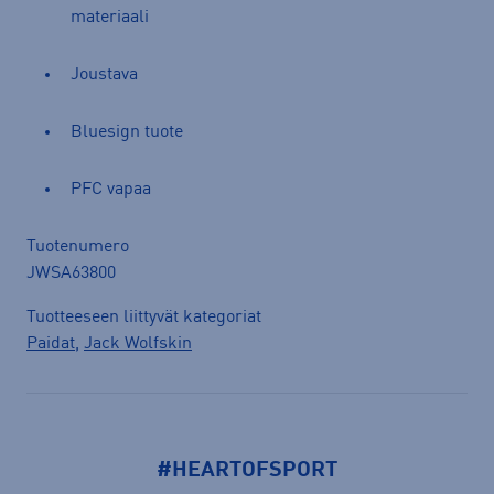
materiaali
Joustava
Bluesign tuote
PFC vapaa
Tuotenumero
JWSA63800
Tuotteeseen liittyvät kategoriat
Paidat
,
Jack Wolfskin
#HEARTOFSPORT