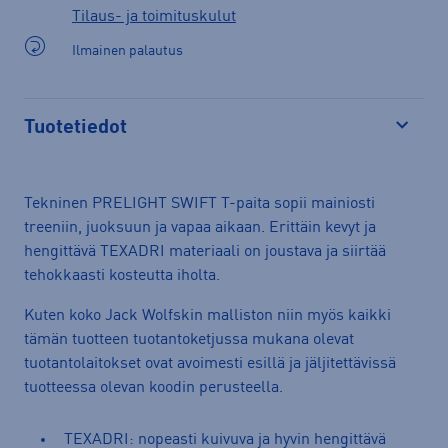
Tilaus- ja toimituskulut
Ilmainen palautus
Tuotetiedot
Avaa
Tekninen PRELIGHT SWIFT T-paita sopii mainiosti
treeniin, juoksuun ja vapaa aikaan. Erittäin kevyt ja
hengittävä TEXADRI materiaali on joustava ja siirtää
tehokkaasti kosteutta iholta.
Kuten koko Jack Wolfskin malliston niin myös kaikki
tämän tuotteen tuotantoketjussa mukana olevat
tuotantolaitokset ovat avoimesti esillä ja jäljitettävissä
tuotteessa olevan koodin perusteella.
TEXADRI: nopeasti kuivuva ja hyvin hengittävä