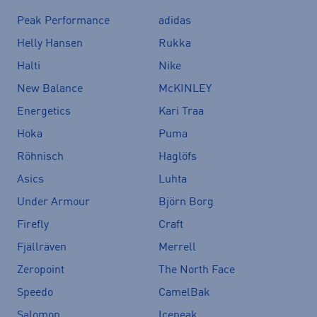
Peak Performance
adidas
Helly Hansen
Rukka
Halti
Nike
New Balance
McKINLEY
Energetics
Kari Traa
Hoka
Puma
Röhnisch
Haglöfs
Asics
Luhta
Under Armour
Björn Borg
Firefly
Craft
Fjällräven
Merrell
Zeropoint
The North Face
Speedo
CamelBak
Salomon
Icepeak