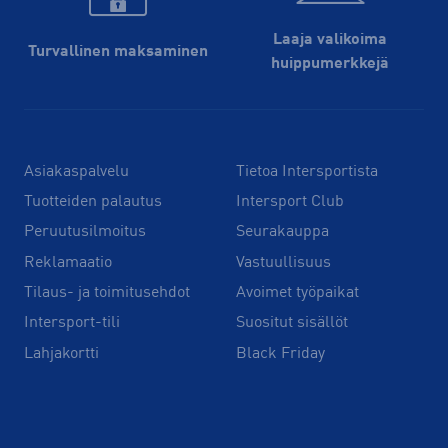
Laaja valikoima
Turvallinen maksaminen
huippu­merkkejä
Asiakaspalvelu
Tietoa Intersportista
Tuotteiden palautus
Intersport Club
Peruutusilmoitus
Seurakauppa
Reklamaatio
Vastuullisuus
Tilaus- ja toimitusehdot
Avoimet työpaikat
Intersport-tili
Suositut sisällöt
Lahjakortti
Black Friday