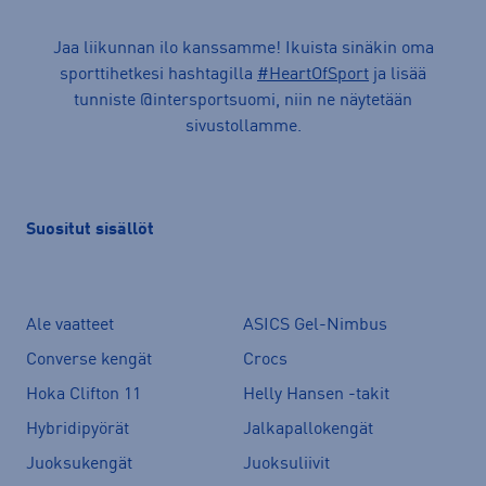
Jaa liikunnan ilo kanssamme! Ikuista sinäkin oma
sporttihetkesi hashtagilla
#HeartOfSport
ja lisää
tunniste @intersportsuomi, niin ne näytetään
sivustollamme.
Suositut sisällöt
Ale vaatteet
ASICS Gel-Nimbus
Converse kengät
Crocs
Hoka Clifton 11
Helly Hansen -takit
Hybridipyörät
Jalkapallokengät
Juoksukengät
Juoksuliivit