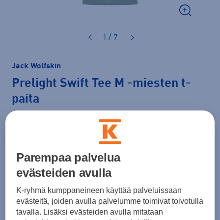
1 / 7
Jack Wolfskin
Prelight Swift Tee M
-miesten t-
paita
32,99 €
Hinta verkossa
Normaalihinta: 49,90 €
Parempaa palvelua
Lisätietoa
30pv alin hinta: 32,99 €
evästeiden avulla
Väri
Vihreä
K-ryhmä kumppaneineen käyttää palveluissaan
evästeitä, joiden avulla palvelumme toimivat toivotulla
tavalla. Lisäksi evästeiden avulla mitataan