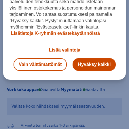
palveluiden tehokkuutta sekä mahdollistetaan
Koko
yksilöllinen ostokokemus ja personoidun mainonnan
tarjoaminen. Voit antaa suostumuksesi painamalla
S
M
L
XL
”Hyväksy kaikki”. Pystyt muuttamaan valintojasi
myöhemmin ”Evästeasetukset”-linkin kautta.
Kokotaulukko
Lisätietoja K-ryhmän evästekäytännöistä
Lisää valintoja
Lisää ostoskoriin
Vain välttämättömät
Hyväksy kaikki
Tarkista saatavuus ja tilaa myymälästä
Verkkokauppa:
Saatavilla
Myymälät:
Saatavilla
Valitse koko nähdäksesi myymäläsaatavuuden.
Arvioitu toimitusaika 1-3 arkipäivää.