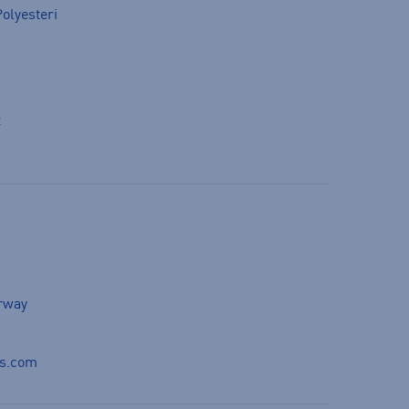
olyesteri
t
orway
ds.com