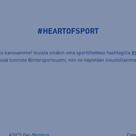
#HEARTOFSPORT
ilo kanssamme! Ikuista sinäkin oma sporttihetkesi hashtagilla
#
lisää tunniste @intersportsuomi, niin ne näytetään sivustollamme
ASICS Gel-Nimbus
Con