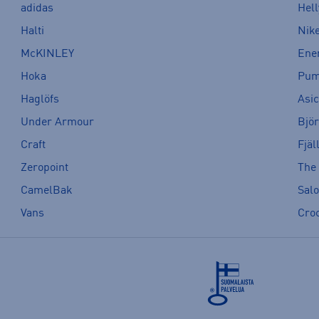
adidas
Hel
Halti
Nik
McKINLEY
Ene
Hoka
Pu
Haglöfs
Asi
Under Armour
Bjö
Craft
Fjäl
Zeropoint
The
CamelBak
Sal
Vans
Cro