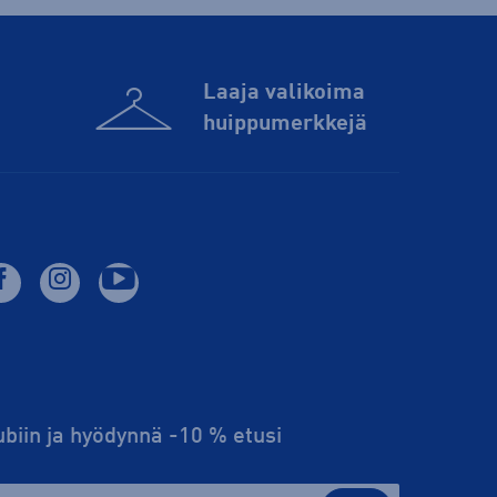
Laaja valikoima
huippu­merkkejä
lubiin ja hyödynnä -10 % etusi