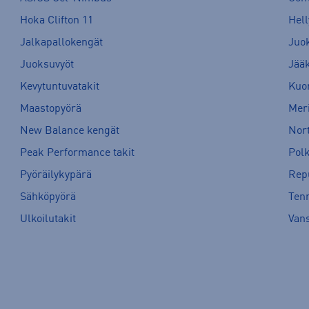
Hoka Clifton 11
Hell
Jalkapallokengät
Juo
Juoksuvyöt
Jää
Kevytuntuvatakit
Kuor
Maastopyörä
Meri
New Balance kengät
Nort
Peak Performance takit
Pol
Pyöräilykypärä
Rep
Sähköpyörä
Tenn
Ulkoilutakit
Van