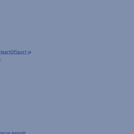
HeartOfSport
ja
.
verse kengät