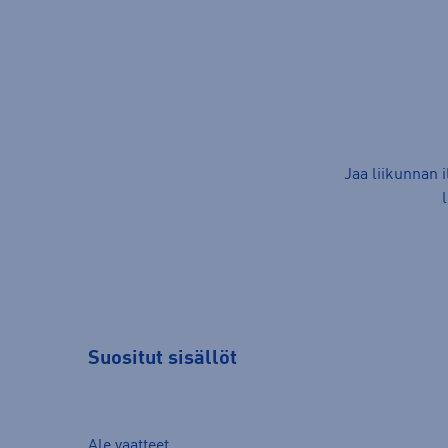
Jaa liikunnan 
Suositut sisällöt
Ale vaatteet