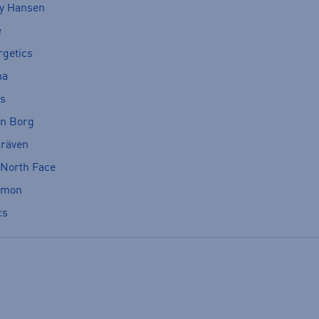
ly Hansen
e
rgetics
ma
cs
rn Borg
lräven
 North Face
omon
cs