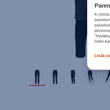
Parem
K-ryhmä 
palvelumm
palvelui
personoi
”Hyväksy
linkin ka
Lisää va