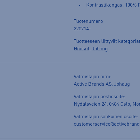
Kontrastikangas: 100% P
Tuotenumero
220714-
Tuotteeseen liittyvät kategoria
Housut
,
Johaug
Valmistajan nimi:
Active Brands AS, Johaug
Valmistajan postiosoite:
Nydalsveien 24, 0484 Oslo, N
Valmistajan sähköinen osoite:
customerservice@activebran