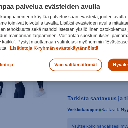
paa palvelua evästeiden avulla
Musta
kumppaneineen käyttää palveluissaan evästeitä, joiden avulla
Koko
e toimivat toivotulla tavalla. Lisäksi evästeiden avulla mitataa
den tehokkuutta sekä mahdollistetaan yksilöllinen ostokokemus 
XS
S
M
dun mainonnan tarjoaminen. Voit antaa suostumuksesi painama
 kaikki”. Pystyt muuttamaan valintojasi myöhemmin ”Evästeaset
Kokotaulukko
utta.
Lisätietoja K-ryhmän evästekäytännöistä
lintoja
Vain välttämättömät
Hyväks
Tarkista saatavuus ja 
Verkkokauppa:
Saatavilla
Myy
Valitse koko nähdäksesi m