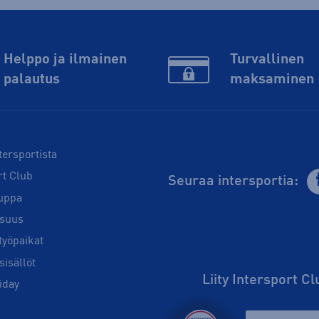
Helppo ja ilmainen
Turvallinen
palautus
maksaminen
tersportista
rt Club
Seuraa intersportia:
uppa
isuus
työpaikat
sisällöt
Liity Intersport C
iday