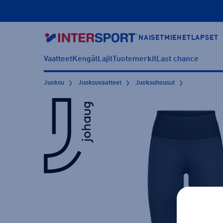
NAISET
MIEHET
LAPSET
Vaatteet
Kengät
Lajit
Tuotemerkit
Last chance
Juoksu
Juoksuvaatteet
Juoksuhousut