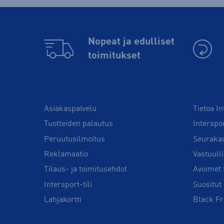
Nopeat ja edulliset
toimitukset
Asiakaspalvelu
Tietoa In
Tuotteiden palautus
Interspo
Peruutusilmoitus
Seuraka
Reklamaatio
Vastuull
Tilaus- ja toimitusehdot
Avoimet 
Intersport-tili
Suositut 
Lahjakortti
Black Fr