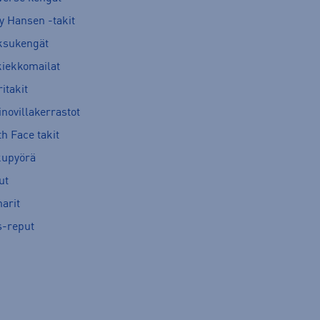
y Hansen -takit
ksukengät
kiekkomailat
itakit
novillakerrastot
h Face takit
kupyörä
ut
arit
s-reput