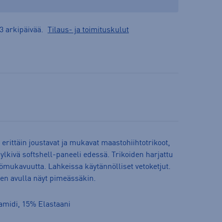
3 arkipäivää.
Tilaus- ja toimituskulut
erittäin joustavat ja mukavat maastohiihtotrikoot,
hylkivä softshell-paneeli edessä. Trikoiden harjattu
tömukavuutta. Lahkeissa käytännölliset vetoketjut.
iden avulla näyt pimeässäkin.
amidi, 15% Elastaani