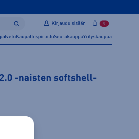
Kirjaudu sisään
0
tuotetta ostoskoris
palvelu
Kaupat
Inspiroidu
Seurakauppa
Yrityskauppa
2.0
-naisten softshell-