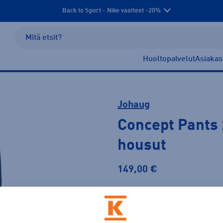
Back to Sport - Nike vaatteet -20%
Huoltopalvelut
Asiakas
Johaug
Concept Pants 
housut
149,00 €
Väri