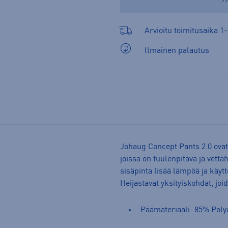
Arvioitu toimitusaika 1-
Ilmainen palautus
Johaug Concept Pants 2.0 ovat 
joissa on tuulenpitävä ja vettä
sisäpinta lisää lämpöä ja käyt
Heijastavat yksityiskohdat, jo
Päämateriaali: 85% Poly