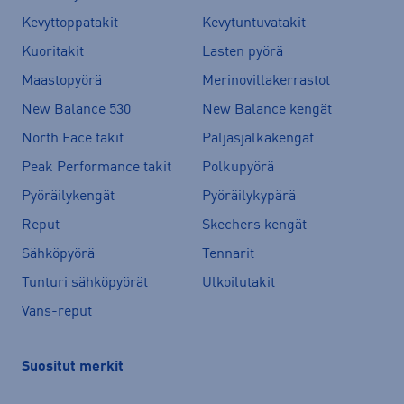
Kevyttoppatakit
Kevytuntuvatakit
Kuoritakit
Lasten pyörä
Maastopyörä
Merinovillakerrastot
New Balance 530
New Balance kengät
North Face takit
Paljasjalkakengät
Peak Performance takit
Polkupyörä
Pyöräilykengät
Pyöräilykypärä
Reput
Skechers kengät
Sähköpyörä
Tennarit
Tunturi sähköpyörät
Ulkoilutakit
Vans-reput
Suositut merkit