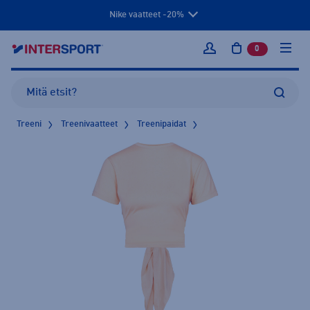
Nike vaatteet -20%
0
tuotetta osto
Kirjaudu sisään
Treeni
Treenivaatteet
Treenipaidat