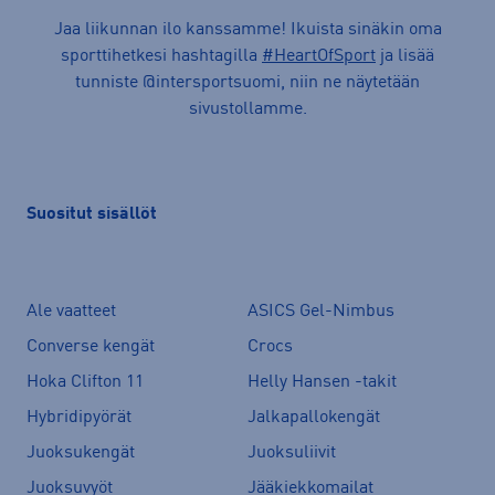
Jaa liikunnan ilo kanssamme! Ikuista sinäkin oma
sporttihetkesi hashtagilla
#HeartOfSport
ja lisää
tunniste @intersportsuomi, niin ne näytetään
sivustollamme.
Suositut sisällöt
Ale vaatteet
ASICS Gel-Nimbus
Converse kengät
Crocs
Hoka Clifton 11
Helly Hansen -takit
Hybridipyörät
Jalkapallokengät
Juoksukengät
Juoksuliivit
Juoksuvyöt
Jääkiekkomailat