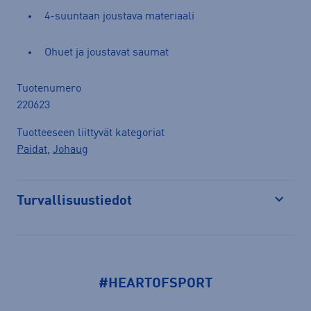
4-suuntaan joustava materiaali
Ohuet ja joustavat saumat
Tuotenumero
220623
Tuotteeseen liittyvät kategoriat
Paidat
,
Johaug
Turvallisuustiedot
Avaa
#HEARTOFSPORT