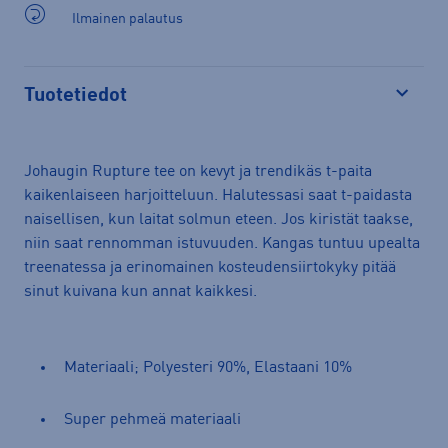
Ilmainen palautus
Tuotetiedot
Avaa
Johaugin Rupture tee on kevyt ja trendikäs t-paita
kaikenlaiseen harjoitteluun. Halutessasi saat t-paidasta
naisellisen, kun laitat solmun eteen. Jos kiristät taakse,
niin saat rennomman istuvuuden. Kangas tuntuu upealta
treenatessa ja erinomainen kosteudensiirtokyky pitää
sinut kuivana kun annat kaikkesi.
Materiaali; Polyesteri 90%, Elastaani 10%
Super pehmeä materiaali