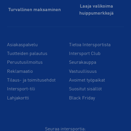
Laaja valikoima
Turvallinen maksaminen
huippu­merkkejä
Asiakaspalvelu
Tietoa Intersportista
Tuotteiden palautus
Intersport Club
Peruutusilmoitus
Seurakauppa
Reklamaatio
Vastuullisuus
Tilaus- ja toimitusehdot
Avoimet työpaikat
Intersport-tili
Suositut sisällöt
Lahjakortti
Black Friday
Seuraa intersportia: