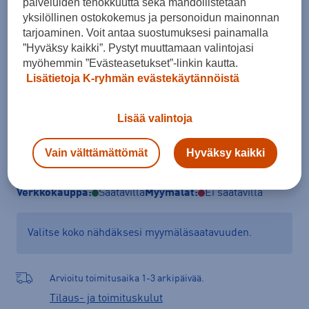
palveluiden tehokkuutta sekä mahdollistetaan
yksilöllinen ostokokemus ja personoidun mainonnan
M
tarjoaminen. Voit antaa suostumuksesi painamalla
Kokotaulukko
”Hyväksy kaikki”. Pystyt muuttamaan valintojasi
myöhemmin ”Evästeasetukset”-linkin kautta.
Lisätietoja K-ryhmän evästekäytännöistä
Lisää ostoskoriin
Lisää valintoja
Vain välttämättömät
Hyväksy kaikki
Tarkista saatavuus ja tilaa myymälästä
Verkkokauppa:
Saatavilla
Myymälät:
Ei saatavilla
Valitse koko nähdäksesi myymäläsaatavuuden.
Arvioitu toimitusaika 1-3 arkipäivää.
Tilaus- ja toimituskulut