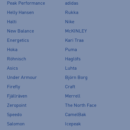
Peak Performance
adidas
Helly Hansen
Rukka
Halti
Nike
New Balance
McKINLEY
Energetics
Kari Traa
Hoka
Puma
Röhnisch
Haglöfs
Asics
Luhta
Under Armour
Björn Borg
Firefly
Craft
Fjällräven
Merrell
Zeropoint
The North Face
Speedo
CamelBak
Salomon
Icepeak