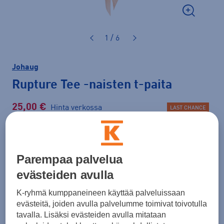
1 / 6
Johaug
Rupture Tee
-naisten t-paita
25,00 €
Hinta verkossa
LAST CHANCE
Normaalihinta: 49,00 €
Lisätietoa
30pv alin hinta: 25,00 €
Parempaa palvelua
Väri
Beige
evästeiden avulla
K-ryhmä kumppaneineen käyttää palveluissaan
evästeitä, joiden avulla palvelumme toimivat toivotulla
tavalla. Lisäksi evästeiden avulla mitataan
Koko