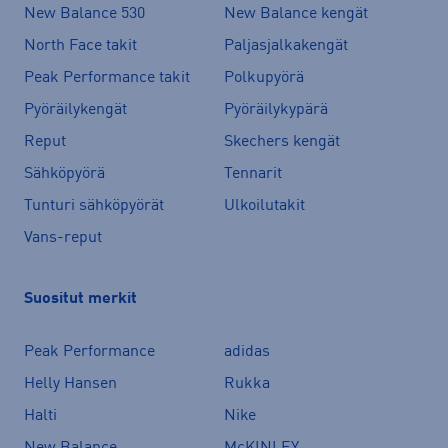
New Balance 530
New Balance kengät
North Face takit
Paljasjalkakengät
Peak Performance takit
Polkupyörä
Pyöräilykengät
Pyöräilykypärä
Reput
Skechers kengät
Sähköpyörä
Tennarit
Tunturi sähköpyörät
Ulkoilutakit
Vans-reput
Suositut merkit
Peak Performance
adidas
Helly Hansen
Rukka
Halti
Nike
New Balance
McKINLEY