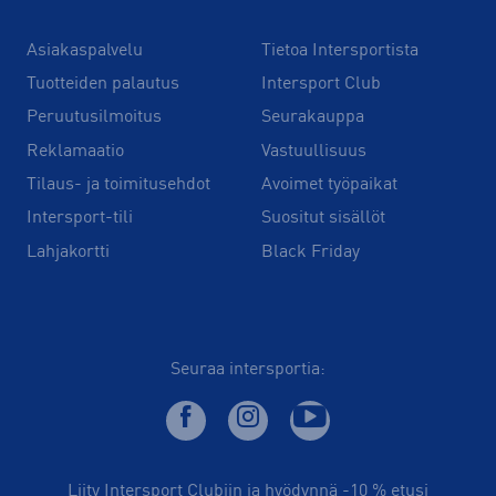
Asiakaspalvelu
Tietoa Intersportista
Tuotteiden palautus
Intersport Club
Peruutusilmoitus
Seurakauppa
Reklamaatio
Vastuullisuus
Tilaus- ja toimitusehdot
Avoimet työpaikat
Intersport-tili
Suositut sisällöt
Lahjakortti
Black Friday
Seuraa intersportia:
Liity Intersport Clubiin ja hyödynnä -10 % etusi