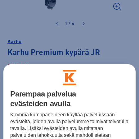
1 / 4
Karhu
Karhu Premium kypärä JR
99,90 €
Normaalihinta: 139,00 €
Lisätietoa
30pv alin hinta: 99,90 €
Parempaa palvelua
evästeiden avulla
Väri
Keltainen
K-ryhmä kumppaneineen käyttää palveluissaan
evästeitä, joiden avulla palvelumme toimivat toivotulla
tavalla. Lisäksi evästeiden avulla mitataan
palveluiden tehokkuutta sekä mahdollistetaan
Koko