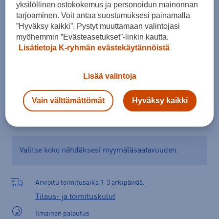
yksilöllinen ostokokemus ja personoidun mainonnan
XS
tarjoaminen. Voit antaa suostumuksesi painamalla
”Hyväksy kaikki”. Pystyt muuttamaan valintojasi
myöhemmin ”Evästeasetukset”-linkin kautta.
Lisätietoja K-ryhmän evästekäytännöistä
Lisää ostoskoriin
Lisää valintoja
Vain välttämättömät
Hyväksy kaikki
Tarkista saatavuus ja tilaa myymälästä
Verkkokauppa:
Saatavilla
Myymälät:
Saatavilla
Valitse koko nähdäksesi myymäläsaatavuuden.
Arvioitu toimitusaika 1-3 arkipäivää.
Tilaus- ja toimituskulut
Ilmainen palautus