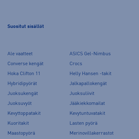
Suositut sisällöt
Ale vaatteet
ASICS Gel-Nimbus
Converse kengät
Crocs
Hoka Clifton 11
Helly Hansen -takit
Hybridipyörät
Jalkapallokengät
Juoksukengät
Juoksuliivit
Juoksuvyöt
Jääkiekkomailat
Kevyttoppatakit
Kevytuntuvatakit
Kuoritakit
Lasten pyörä
Maastopyörä
Merinovillakerrastot