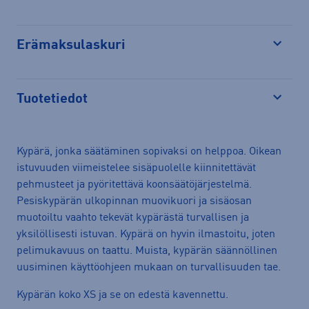
Erämaksulaskuri
Avaa
Tuotetiedot
Avaa
Kypärä, jonka säätäminen sopivaksi on helppoa. Oikean
istuvuuden viimeistelee sisäpuolelle kiinnitettävät
pehmusteet ja pyöritettävä koonsäätöjärjestelmä.
Pesiskypärän ulkopinnan muovikuori ja sisäosan
muotoiltu vaahto tekevät kypärästä turvallisen ja
yksilöllisesti istuvan. Kypärä on hyvin ilmastoitu, joten
pelimukavuus on taattu. Muista, kypärän säännöllinen
uusiminen käyttöohjeen mukaan on turvallisuuden tae.
Kypärän koko XS ja se on edestä kavennettu.