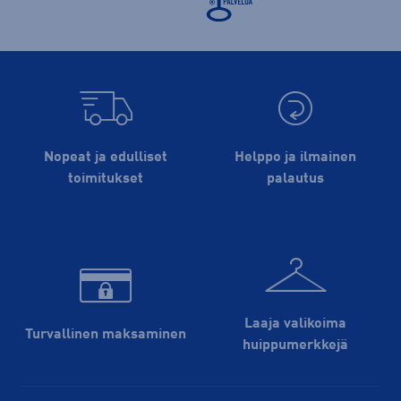
Nopeat ja edulliset
Helppo ja ilmainen
toimitukset
palautus
Laaja valikoima
Turvallinen maksaminen
huippu­merkkejä