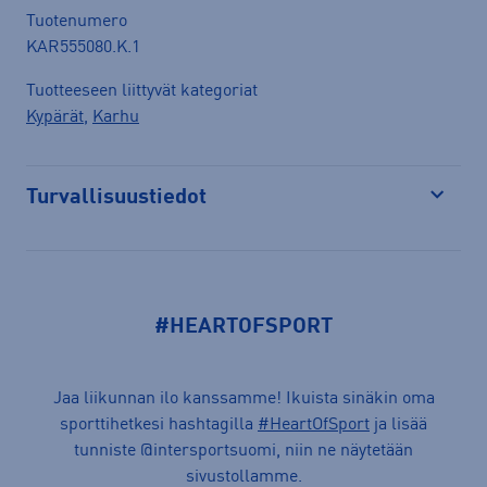
Tuotenumero
KAR555080.K.1
Tuotteeseen liittyvät kategoriat
Kypärät
,
Karhu
Turvallisuustiedot
Avaa
#HEARTOFSPORT
Jaa liikunnan ilo kanssamme! Ikuista sinäkin oma
sporttihetkesi hashtagilla
#HeartOfSport
ja lisää
tunniste @intersportsuomi, niin ne näytetään
sivustollamme.