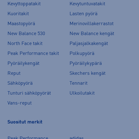
Kevyttoppatakit
Kevytuntuvatakit
Kuoritakit
Lasten pyörä
Maastopyörä
Merinovillakerrastot
New Balance 530
New Balance kengät
North Face takit
Paljasjalkakengät
Peak Performance takit
Polkupyörä
Pyöräilykengät
Pyöräilykypärä
Reput
Skechers kengät
Sähköpyörä
Tennarit
Tunturi sähköpyörät
Ulkoilutakit
Vans-reput
Suositut merkit
Peak Performance
adidas