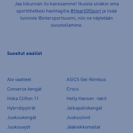
Jaa liikunnan ilo kanssamme! Ikuista sinäkin oma
sporttihetkesi hashtagilla
#HeartOfSport
ja lisää
tunniste @intersportsuomi, niin ne näytetään
sivustollamme.
Suositut sisällöt
Ale vaatteet
ASICS Gel-Nimbus
Converse kengät
Crocs
Hoka Clifton 11
Helly Hansen -takit
Hybridipyörät
Jalkapallokengät
Juoksukengät
Juoksuliivit
Juoksuvyöt
Jääkiekkomailat