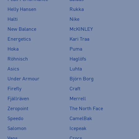
Helly Hansen
Rukka
Halti
Nike
New Balance
McKINLEY
Energetics
Kari Traa
Hoka
Puma
Röhnisch
Haglöfs
Asics
Luhta
Under Armour
Björn Borg
Firefly
Craft
Fjällräven
Merrell
Zeropoint
The North Face
Speedo
CamelBak
Salomon
Icepeak
Vans
Crocs