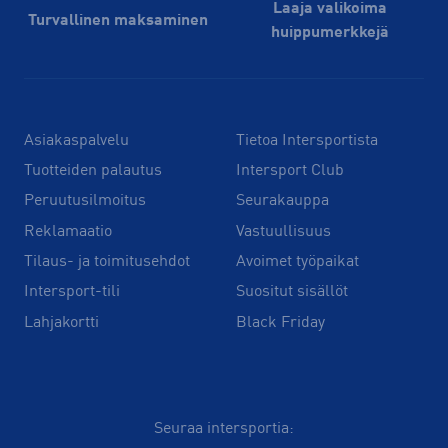
Laaja valikoima
Turvallinen maksaminen
huippu­merkkejä
Asiakaspalvelu
Tietoa Intersportista
Tuotteiden palautus
Intersport Club
Peruutusilmoitus
Seurakauppa
Reklamaatio
Vastuullisuus
Tilaus- ja toimitusehdot
Avoimet työpaikat
Intersport-tili
Suositut sisällöt
Lahjakortti
Black Friday
Seuraa intersportia: