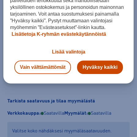
palveluiden tehokkuutta sekä mahdollistetaan
yksilöllinen ostokokemus ja personoidun mainonnan
tarjoaminen. Voit antaa suostumuksesi painamalla
”Hyväksy kaikki”. Pystyt muuttamaan valintojasi
Koko
myöhemmin ”Evästeasetukset”-linkin kautta.
Lisätietoja K-ryhmän evästekäytännöistä
XS
S
M
L
XL
Kokotaulukko
Lisää valintoja
Vain välttämättömät
Hyväksy kaikki
Lisää ostoskoriin
Tarkista saatavuus ja tilaa myymälästä
Verkkokauppa:
Saatavilla
Myymälät:
Saatavilla
Valitse koko nähdäksesi myymäläsaatavuuden.