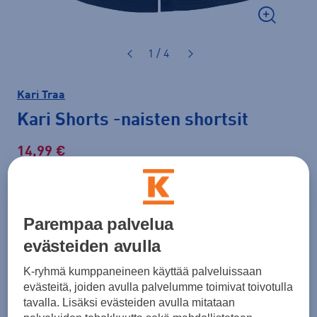
1 / 4
Kari Traa
Kari Shorts
-naisten shortsit
14,99 €
19,99 €
-25 %
Normaalihinta: 35,00 €
Lisätietoa
Parempaa palvelua
30pv alin hinta: 19,99 €
evästeiden avulla
Väri
Tummansininen
K-ryhmä kumppaneineen käyttää palveluissaan
evästeitä, joiden avulla palvelumme toimivat toivotulla
tavalla. Lisäksi evästeiden avulla mitataan