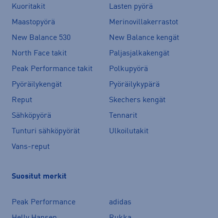
Kuoritakit
Lasten pyörä
Maastopyörä
Merinovillakerrastot
New Balance 530
New Balance kengät
North Face takit
Paljasjalkakengät
Peak Performance takit
Polkupyörä
Pyöräilykengät
Pyöräilykypärä
Reput
Skechers kengät
Sähköpyörä
Tennarit
Tunturi sähköpyörät
Ulkoilutakit
Vans-reput
Suositut merkit
Peak Performance
adidas
Helly Hansen
Rukka