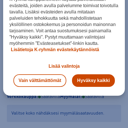
evästeitä, joiden avulla palvelumme toimivat toivotulla
tavalla. Lisäksi evästeiden avulla mitataan
Koko
palveluiden tehokkuutta sekä mahdollistetaan
XL
yksilöllinen ostokokemus ja personoidun mainonnan
tarjoaminen. Voit antaa suostumuksesi painamalla
Kokotaulukko
”Hyväksy kaikki”. Pystyt muuttamaan valintojasi
myöhemmin ”Evästeasetukset”-linkin kautta.
Lisätietoja K-ryhmän evästekäytännöistä
Lisää ostoskoriin
Lisää valintoja
Vain välttämättömät
Hyväksy kaikki
Tarkista saatavuus ja tilaa myymälästä
Verkkokauppa:
Saatavilla
Myymälät:
Saatavilla
Valitse koko nähdäksesi myymäläsaatavuuden.