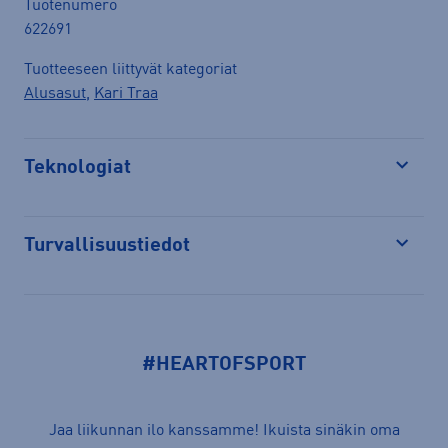
Tuotenumero
622691
Tuotteeseen liittyvät kategoriat
Alusasut
,
Kari Traa
Teknologiat
Avaa
Turvallisuustiedot
Avaa
#HEARTOFSPORT
Jaa liikunnan ilo kanssamme! Ikuista sinäkin oma