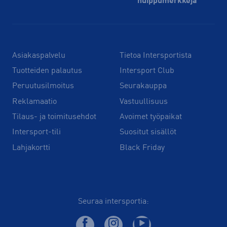
huippu­merkkejä
Asiakaspalvelu
Tietoa Intersportista
Tuotteiden palautus
Intersport Club
Peruutusilmoitus
Seurakauppa
Reklamaatio
Vastuullisuus
Tilaus- ja toimitusehdot
Avoimet työpaikat
Intersport-tili
Suositut sisällöt
Lahjakortti
Black Friday
Seuraa intersportia: