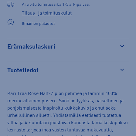
Arvioitu toimitusaika 1-3 arkipäivää.
Tilaus- ja toimituskulut
Ilmainen palautus
Erämaksulaskuri
Avaa
Tuotetiedot
Avaa
Kari Traa Rose Half-Zip on pehmeä ja lämmin 100%
merinovillainen pusero. Siinä on tyylikäs, naisellinen ja
pohjoismaisesta inspiroitu kukkakuvio ja ohut sekä
urheilullinen siluetti. Yhdistämällä eettisesti tuotettua
villaa ja 4-suuntaan joustavaa kangasta tämä keskipaksu
kerrasto tarjoaa ihoa vasten tuntuvaa mukavuutta,