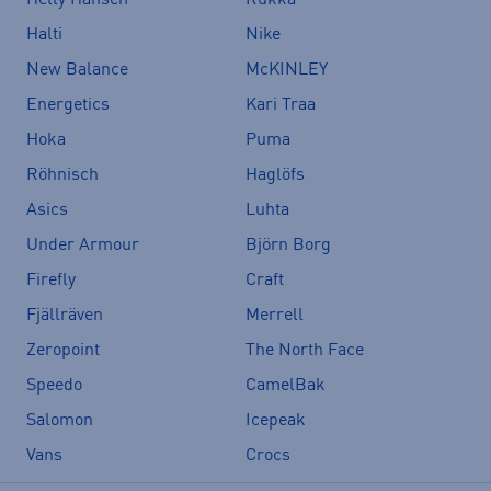
Halti
Nike
New Balance
McKINLEY
Energetics
Kari Traa
Hoka
Puma
Röhnisch
Haglöfs
Asics
Luhta
Under Armour
Björn Borg
Firefly
Craft
Fjällräven
Merrell
Zeropoint
The North Face
Speedo
CamelBak
Salomon
Icepeak
Vans
Crocs