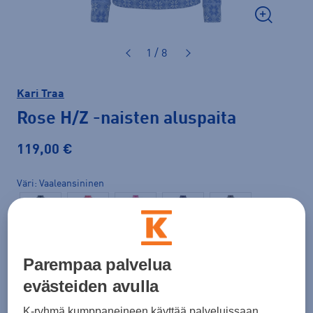
1 / 8
Kari Traa
Rose H/Z
-naisten aluspaita
119,00 €
Väri
Vaaleansininen
Parempaa palvelua
evästeiden avulla
K-ryhmä kumppaneineen käyttää palveluissaan