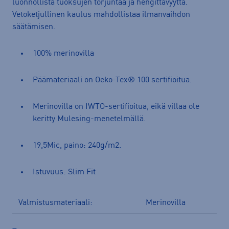
luonnollista tuoksujen torjuntaa ja hengittävyyttä.
Vetoketjullinen kaulus mahdollistaa ilmanvaihdon
säätämisen.
100% merinovilla
Päämateriaali on Oeko-Tex® 100 sertifioitua.
Merinovilla on IWTO-sertifioitua, eikä villaa ole
keritty Mulesing-menetelmällä.
19,5Mic, paino: 240g/m2.
Istuvuus: Slim Fit
Valmistusmateriaali:
Merinovilla