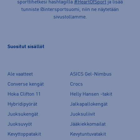
sporttihetkesi hashtagilla
#HeartOfSport
ja lisää
tunniste @intersportsuomi, niin ne näytetään
sivustollamme.
Suositut sisällöt
Ale vaatteet
ASICS Gel-Nimbus
Converse kengät
Crocs
Hoka Clifton 11
Helly Hansen -takit
Hybridipyörät
Jalkapallokengät
Juoksukengät
Juoksuliivit
Juoksuvyöt
Jääkiekkomailat
Kevyttoppatakit
Kevytuntuvatakit