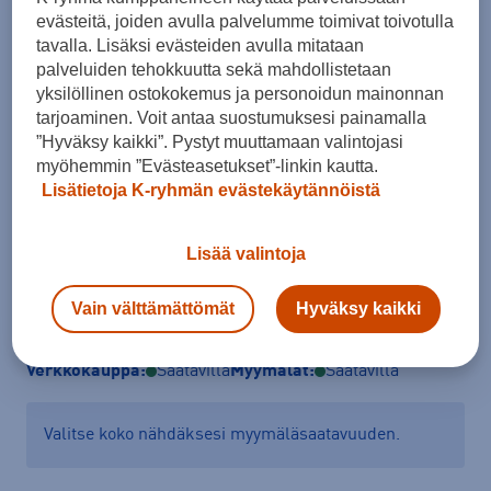
evästeitä, joiden avulla palvelumme toimivat toivotulla
tavalla. Lisäksi evästeiden avulla mitataan
Koko
palveluiden tehokkuutta sekä mahdollistetaan
XS
S
M
L
XL
XXL
yksilöllinen ostokokemus ja personoidun mainonnan
tarjoaminen. Voit antaa suostumuksesi painamalla
Kokotaulukko
”Hyväksy kaikki”. Pystyt muuttamaan valintojasi
myöhemmin ”Evästeasetukset”-linkin kautta.
Lisätietoja K-ryhmän evästekäytännöistä
Lisää ostoskoriin
Lisää valintoja
Vain välttämättömät
Hyväksy kaikki
Tarkista saatavuus ja tilaa myymälästä
Verkkokauppa:
Saatavilla
Myymälät:
Saatavilla
Valitse koko nähdäksesi myymäläsaatavuuden.