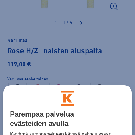
1 / 5
Kari Traa
Rose H/Z
-naisten aluspaita
119,00 €
Väri
Vaaleankeltainen
Parempaa palvelua
evästeiden avulla
K-ryhmä kumppaneineen käyttää palveluissaan