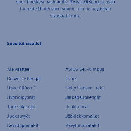
sporttihetkesi hashtagilla
#HeartOfSport
ja lisää
tunniste @intersportsuomi, niin ne näytetään
sivustollamme.
Suositut sisällöt
Ale vaatteet
ASICS Gel-Nimbus
Converse kengät
Crocs
Hoka Clifton 11
Helly Hansen -takit
Hybridipyörät
Jalkapallokengät
Juoksukengät
Juoksuliivit
Juoksuvyöt
Jääkiekkomailat
Kevyttoppatakit
Kevytuntuvatakit