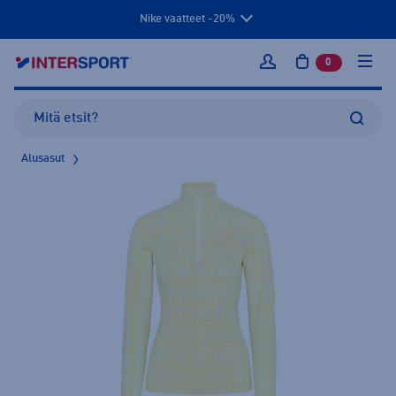
Nike vaatteet -20%
0
tuotetta osto
Kirjaudu sisään
Alusasut