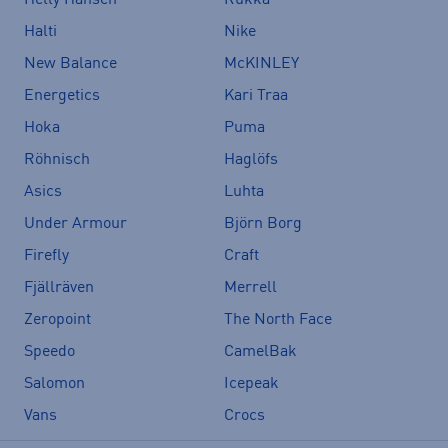
Halti
Nike
New Balance
McKINLEY
Energetics
Kari Traa
Hoka
Puma
Röhnisch
Haglöfs
Asics
Luhta
Under Armour
Björn Borg
Firefly
Craft
Fjällräven
Merrell
Zeropoint
The North Face
Speedo
CamelBak
Salomon
Icepeak
Vans
Crocs