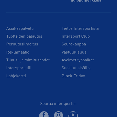
huippu­merkkejä
Asiakaspalvelu
Tietoa Intersportista
Tuotteiden palautus
Intersport Club
Peruutusilmoitus
Seurakauppa
Reklamaatio
Vastuullisuus
Tilaus- ja toimitusehdot
Avoimet työpaikat
Intersport-tili
Suositut sisällöt
Lahjakortti
Black Friday
Seuraa intersportia: