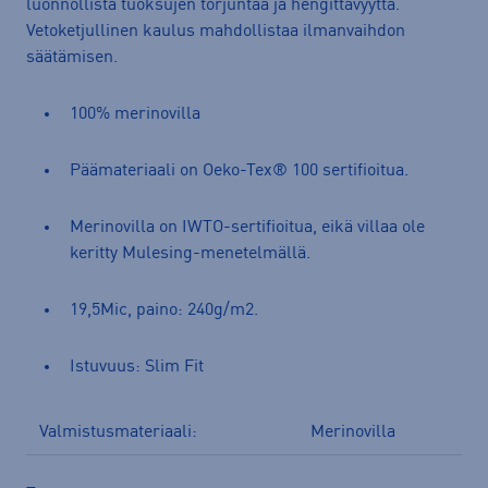
luonnollista tuoksujen torjuntaa ja hengittävyyttä.
Vetoketjullinen kaulus mahdollistaa ilmanvaihdon
säätämisen.
100% merinovilla
Päämateriaali on Oeko-Tex® 100 sertifioitua.
Merinovilla on IWTO-sertifioitua, eikä villaa ole
keritty Mulesing-menetelmällä.
19,5Mic, paino: 240g/m2.
Istuvuus: Slim Fit
Valmistusmateriaali:
Merinovilla