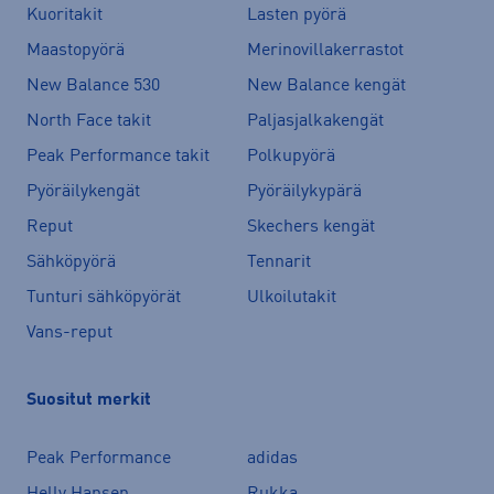
Kuoritakit
Lasten pyörä
Maastopyörä
Merinovillakerrastot
New Balance 530
New Balance kengät
North Face takit
Paljasjalkakengät
Peak Performance takit
Polkupyörä
Pyöräilykengät
Pyöräilykypärä
Reput
Skechers kengät
Sähköpyörä
Tennarit
Tunturi sähköpyörät
Ulkoilutakit
Vans-reput
Suositut merkit
Peak Performance
adidas
Helly Hansen
Rukka