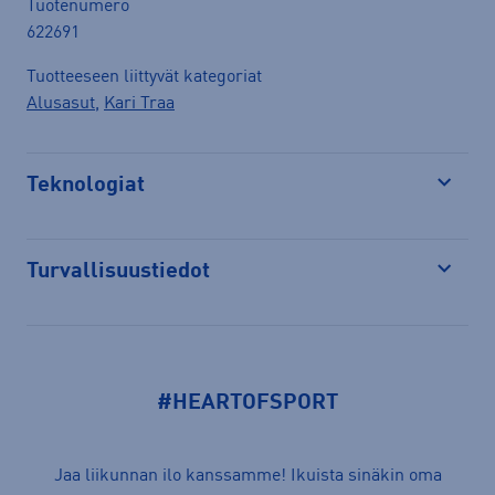
Tuotenumero
622691
Tuotteeseen liittyvät kategoriat
Alusasut
,
Kari Traa
Teknologiat
Avaa
Turvallisuustiedot
Avaa
#HEARTOFSPORT
Jaa liikunnan ilo kanssamme! Ikuista sinäkin oma