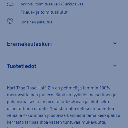
Arvioitu toimitusaika 1-3 arkipäivää.
Tilaus- ja toimituskulut
Ilmainen palautus
Erämaksulaskuri
Avaa
Tuotetiedot
Avaa
Kari Traa Rose Half-Zip on pehmeä ja lämmin 100%
merinovillainen pusero. Siinä on tyylikäs, naisellinen ja
pohjoismaisesta inspiroitu kukkakuvio ja ohut sekä
urheilullinen siluetti. Yhdistämällä eettisesti tuotettua
villaa ja 4-suuntaan joustavaa kangasta tämä keskipaksu
kerrasto tarjoaa ihoa vasten tuntuvaa mukavuutta,