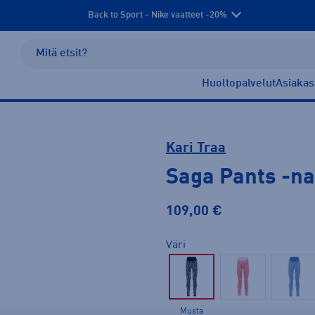
Back to Sport - Nike vaatteet -20%
Huoltopalvelut
Asiakas
Kari Traa
Saga Pants
-na
109,00 €
Väri
Musta