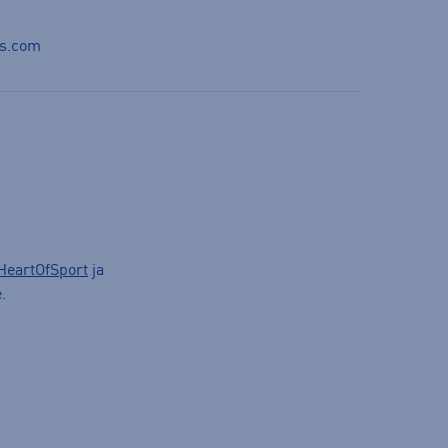
ds.com
HeartOfSport
ja
.