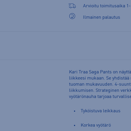
Arvioitu toimitusaika 1-
Ilmainen palautus
Kari Traa Saga Pants on näytt
liikkeesi mukaan. Se yhdistää
tuoman mukavuuden. 4-suunta
liikkumisen. Strateginen verk
vyötärönauha tarjoaa turvall
Tyköistuva leikkaus
Korkea vyötärö