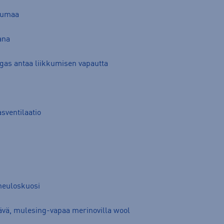
uumaa
ana
gas antaa liikkumisen vapautta
sventilaatio
neuloskuosi
ttävä, mulesing-vapaa merinovilla wool