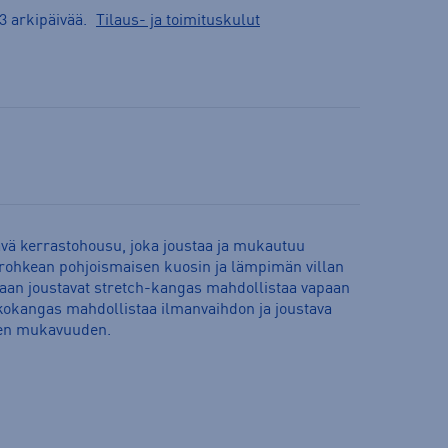
3 arkipäivää.
Tilaus- ja toimituskulut
ävä kerrastohousu, joka joustaa ja mukautuu
 rohkean pohjoismaisen kuosin ja lämpimän villan
an joustavat stretch-kangas mahdollistaa vapaan
kokangas mahdollistaa ilmanvaihdon ja joustava
isen mukavuuden.