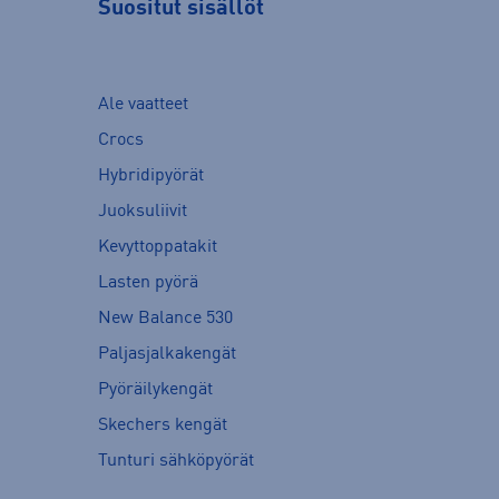
Suositut sisällöt
Ale vaatteet
Crocs
Hybridipyörät
Juoksuliivit
Kevyttoppatakit
Lasten pyörä
New Balance 530
Paljasjalkakengät
Pyöräilykengät
Skechers kengät
Tunturi sähköpyörät