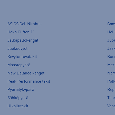
ASICS Gel-Nimbus
Con
Hoka Clifton 11
Hell
Jalkapallokengät
Juo
Juoksuvyöt
Jää
Kevytuntuvatakit
Kuor
Maastopyörä
Meri
New Balance kengät
Nort
Peak Performance takit
Pol
Pyöräilykypärä
Rep
Sähköpyörä
Tenn
Ulkoilutakit
Van