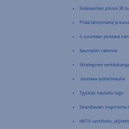
Sisäsauman pituus 30 t
Pitää lämpimänä ja kuiv
4-suuntaan joustava kan
Saumaton rakenne
Strateginen verkkokanga
Joustava vyötärönauha
Tyylikäs neulottu logo
Skandiavian inspiroima 
IWTO-sertifioitu, jäljite