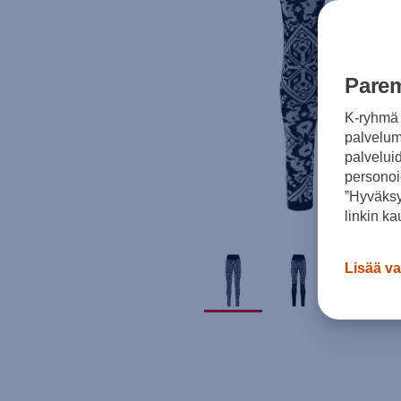
Parem
K-ryhmä 
palvelumm
palvelui
personoi
”Hyväksy
linkin ka
Lisää va