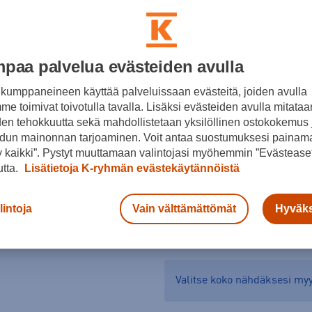
Koko
XS
S
M
paa palvelua evästeiden avulla
Kokotaulukko
kumppaneineen käyttää palveluissaan evästeitä, joiden avulla
e toimivat toivotulla tavalla. Lisäksi evästeiden avulla mitataa
den tehokkuutta sekä mahdollistetaan yksilöllinen ostokokemus 
dun mainonnan tarjoaminen. Voit antaa suostumuksesi painama
 kaikki”. Pystyt muuttamaan valintojasi myöhemmin ”Evästeaset
utta.
Lisätietoja K-ryhmän evästekäytännöistä
lintoja
Vain välttämättömät
Hyväks
Tarkista saatavuus ja 
Verkkokauppa:
Saatavilla
Myy
Valitse koko nähdäksesi m