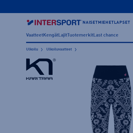
NAISET
MIEHET
LAPSET
Vaatteet
Kengät
Lajit
Tuotemerkit
Last chance
Ulkoilu
Ulkoiluvaatteet