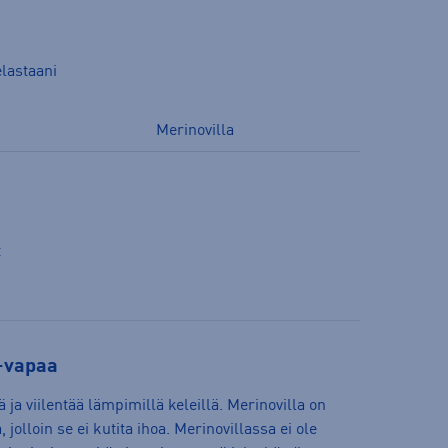
elastaani
Merinovilla
t
g-vapaa
ja viilentää lämpimillä keleillä. Merinovilla on
 jolloin se ei kutita ihoa. Merinovillassa ei ole