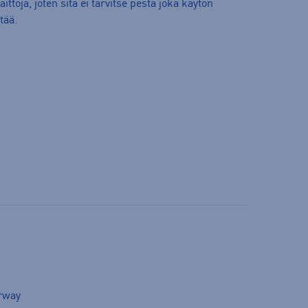
toja, joten sitä ei tarvitse pestä joka käytön
tää.
orway