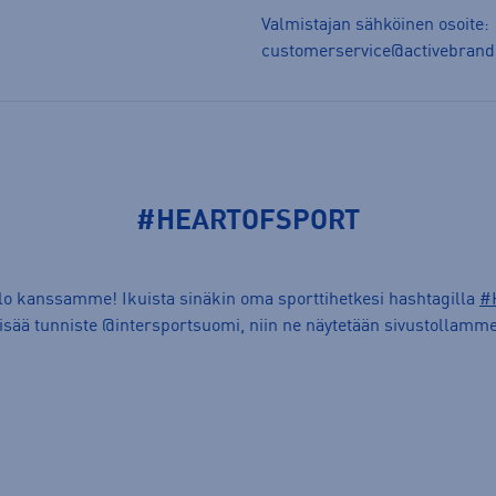
Valmistajan sähköinen osoite:
customerservice@activebran
#HEARTOFSPORT
ilo kanssamme! Ikuista sinäkin oma sporttihetkesi hashtagilla
#
lisää tunniste @intersportsuomi, niin ne näytetään sivustollamme