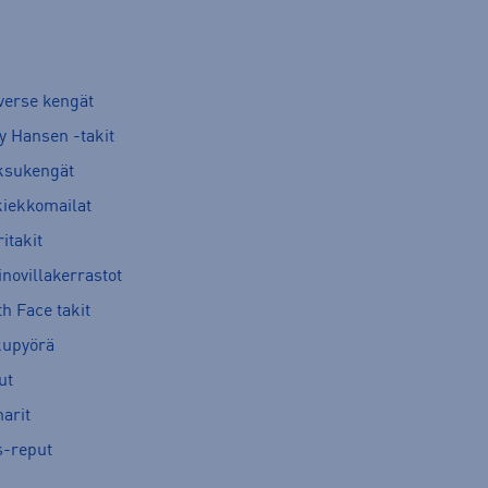
verse kengät
y Hansen -takit
ksukengät
kiekkomailat
itakit
novillakerrastot
h Face takit
kupyörä
ut
arit
s-reput