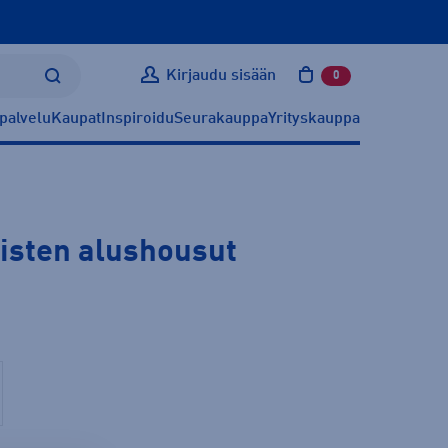
Kirjaudu sisään
0
tuotetta ostoskoris
palvelu
Kaupat
Inspiroidu
Seurakauppa
Yrityskauppa
isten alushousut