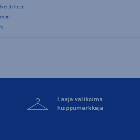
 North Face
omon
cs
Laaja valikoima
huippu­merkkejä