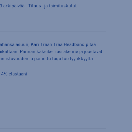
3 arkipäivää.
Tilaus- ja toimituskulut
 tahansa asuun, Kari Traan Traa Headband pitää
aikallaan. Pannan kaksikerrosrakenne ja joustavat
än istuvuuden ja painettu logo tuo tyylikkyyttä.
, 4% elastaani
t