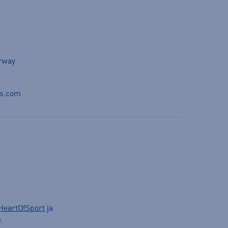
orway
ds.com
HeartOfSport
ja
.