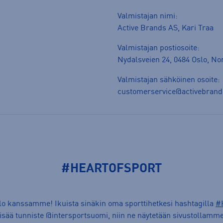
Valmistajan nimi:
Active Brands AS, Kari Traa
Valmistajan postiosoite:
Nydalsveien 24, 0484 Oslo, N
Valmistajan sähköinen osoite:
customerservice@activebran
#HEARTOFSPORT
ilo kanssamme! Ikuista sinäkin oma sporttihetkesi hashtagilla
#
lisää tunniste @intersportsuomi, niin ne näytetään sivustollamme