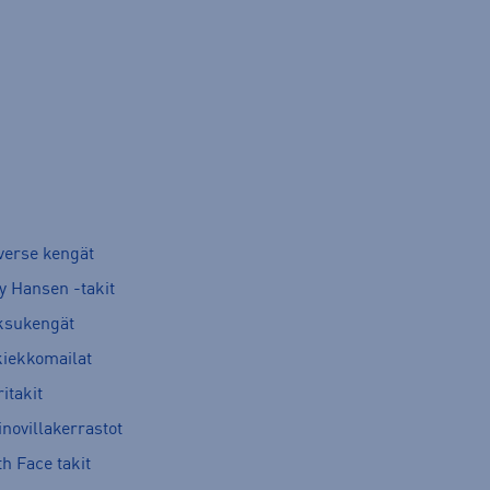
verse kengät
y Hansen -takit
ksukengät
kiekkomailat
itakit
novillakerrastot
h Face takit