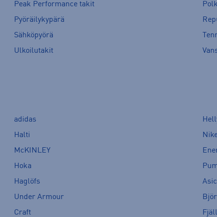
Peak Performance takit
Pol
Pyöräilykypärä
Rep
Sähköpyörä
Tenn
Ulkoilutakit
Van
adidas
Hel
Halti
Nik
McKINLEY
Ene
Hoka
Pu
Haglöfs
Asi
Under Armour
Bjö
Craft
Fjäl