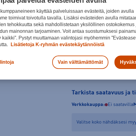
paa palvelua evästeiden avulla
Koko
kumppaneineen käyttää palveluissaan evästeitä, joiden avulla
e toimivat toivotulla tavalla. Lisäksi evästeiden avulla mitataa
OSFW
den tehokkuutta sekä mahdollistetaan yksilöllinen ostokokemus 
dun mainonnan tarjoaminen. Voit antaa suostumuksesi painama
Kokotaulukko
 kaikki”. Pystyt muuttamaan valintojasi myöhemmin ”Evästeaset
utta.
Lisätietoja K-ryhmän evästekäytännöistä
lintoja
Vain välttämättömät
Hyväks
Tarkista saatavuus ja 
Verkkokauppa:
Ei saatavilla
M
Valitse koko nähdäksesi m