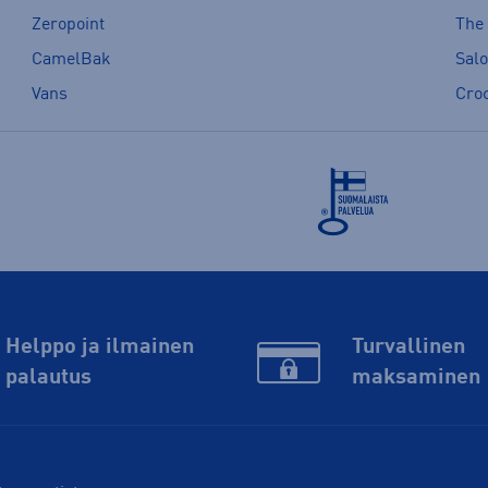
Zeropoint
The
CamelBak
Sal
Vans
Cro
Helppo ja ilmainen
Turvallinen
palautus
maksaminen