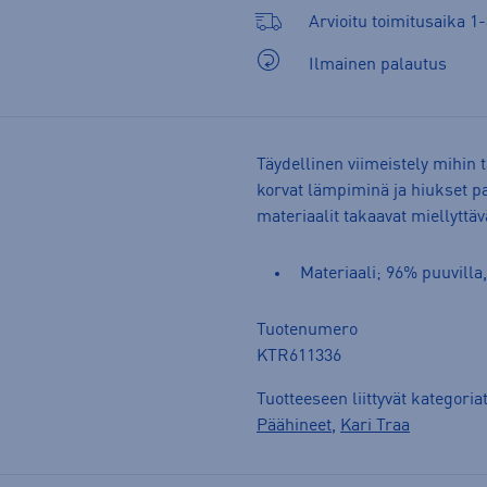
Arvioitu toimitusaika 1-
Ilmainen palautus
Täydellinen viimeistely mihin
korvat lämpiminä ja hiukset p
materiaalit takaavat miellyttäv
Materiaali; 96% puuvilla
Tuotenumero
KTR611336
Tuotteeseen liittyvät kategoria
Päähineet
,
Kari Traa