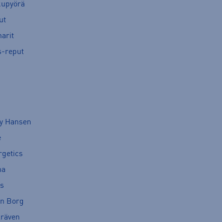
kupyörä
ut
arit
s-reput
ly Hansen
e
rgetics
ma
cs
rn Borg
lräven