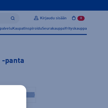
Kirjaudu sisään
0
tuotetta ostoskoris
palvelu
Kaupat
Inspiroidu
Seurakauppa
Yrityskauppa
d
-panta