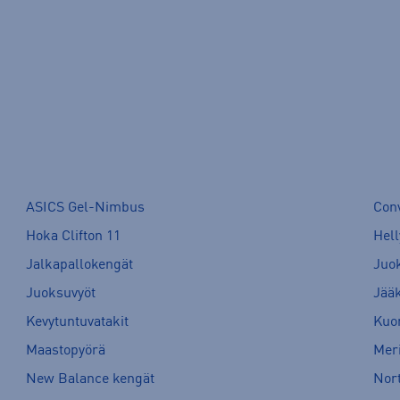
ASICS Gel-Nimbus
Con
Hoka Clifton 11
Hell
Jalkapallokengät
Juo
Juoksuvyöt
Jää
Kevytuntuvatakit
Kuor
Maastopyörä
Meri
New Balance kengät
Nort