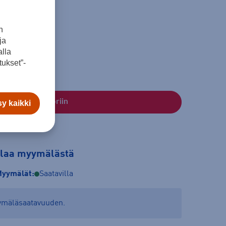
n
ja
lla
ukset”-
Lisää ostoskoriin
y kaikki
tilaa myymälästä
yymälät:
Saatavilla
yymäläsaatavuuden.