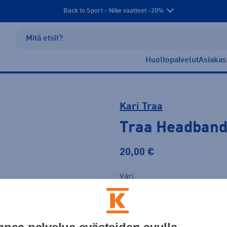
Back to Sport - Nike vaatteet -20%
Huoltopalvelut
Asiakas
Kari Traa
Traa Headban
20,00 €
Väri
Pinkki