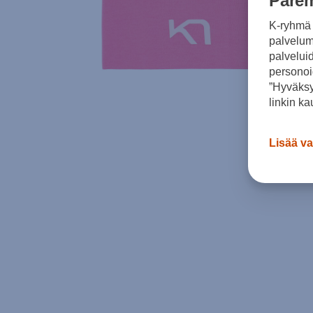
Parem
K-ryhmä 
palvelumm
palvelui
personoi
”Hyväksy
linkin ka
Lisää va