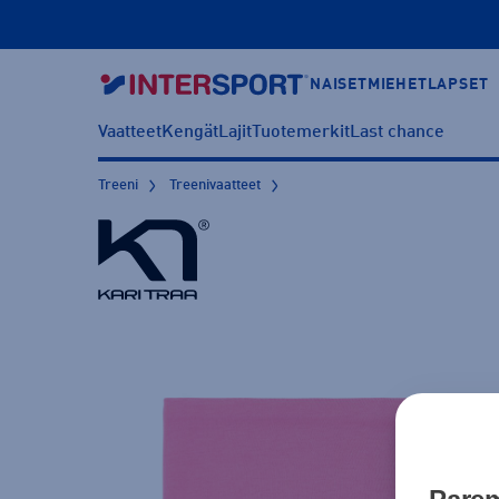
NAISET
MIEHET
LAPSET
Vaatteet
Kengät
Lajit
Tuotemerkit
Last chance
Treeni
Treenivaatteet