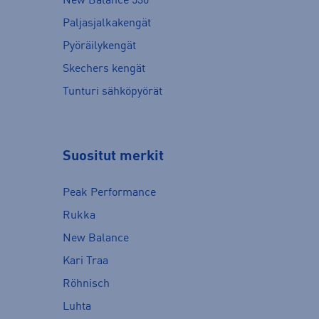
New Balance 530
Paljasjalkakengät
Pyöräilykengät
Skechers kengät
Tunturi sähköpyörät
Suositut merkit
Peak Performance
Rukka
New Balance
Kari Traa
Röhnisch
Luhta