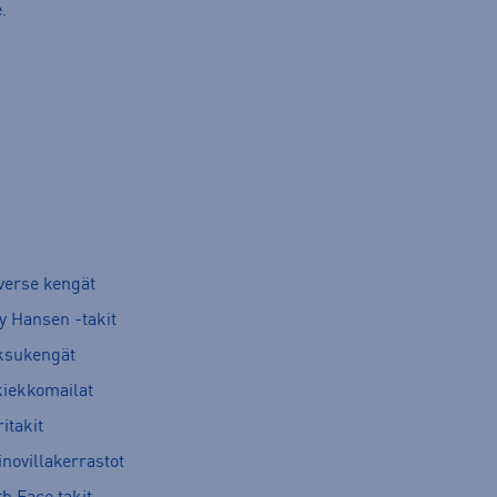
.
verse kengät
y Hansen -takit
ksukengät
kiekkomailat
itakit
novillakerrastot