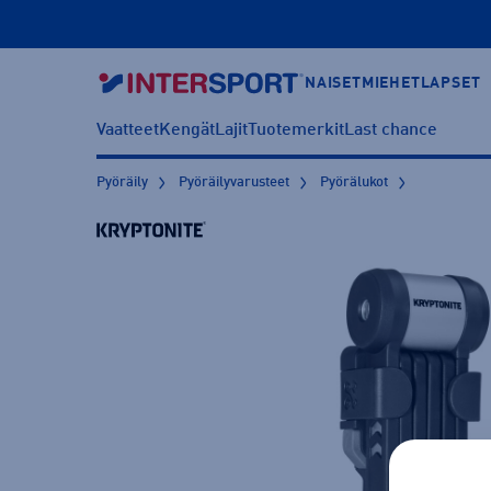
NAISET
MIEHET
LAPSET
Vaatteet
Kengät
Lajit
Tuotemerkit
Last chance
Pyöräily
Pyöräilyvarusteet
Pyörälukot