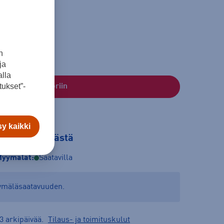
n
ja
lla
ukset”-
Lisää ostoskoriin
y kaikki
tilaa myymälästä
yymälät:
Saatavilla
yymäläsaatavuuden.
3 arkipäivää.
Tilaus- ja toimituskulut