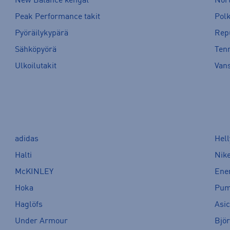
New Balance kengät
Nort
Peak Performance takit
Pol
Pyöräilykypärä
Rep
Sähköpyörä
Tenn
Ulkoilutakit
Van
adidas
Hel
Halti
Nik
McKINLEY
Ene
Hoka
Pu
Haglöfs
Asi
Under Armour
Bjö