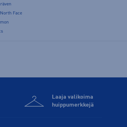
lräven
 North Face
omon
cs
Laaja valikoima
huippu­merkkejä