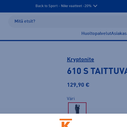
Back to Sport - Nike vaatteet -20%
Huoltopalvelut
Asiakas
Kryptonite
610 S TAITTU
129,90 €
Väri
Musta