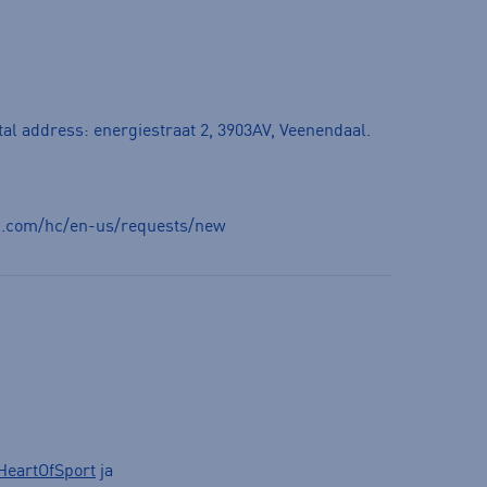
tal address: energiestraat 2, 3903AV, Veenendaal.
ck.com/hc/en-us/requests/new
HeartOfSport
ja