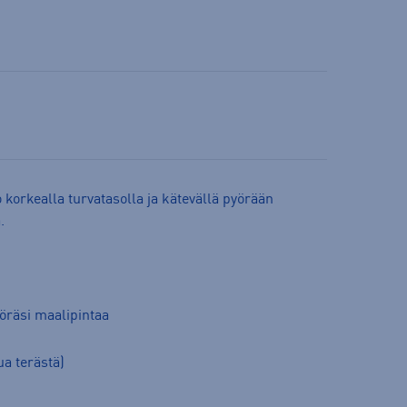
korkealla turvatasolla ja kätevällä pyörään
ä.
öräsi maalipintaa
a terästä)