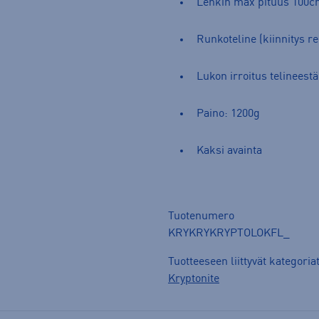
Lenkin max pituus 100
Runkoteline (kiinnitys re
Lukon irroitus telineestä
Paino: 1200g
Kaksi avainta
Tuotenumero
KRYKRYKRYPTOLOKFL_
Tuotteeseen liittyvät kategoria
Kryptonite