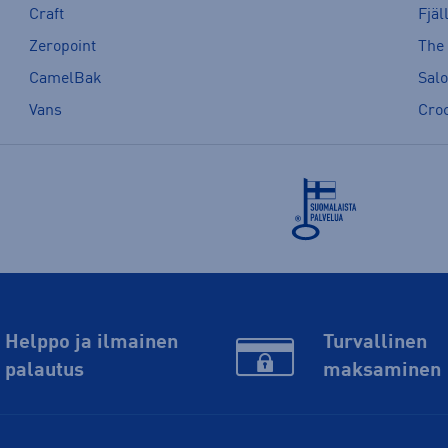
Craft
Fjäl
Zeropoint
The
CamelBak
Sal
Vans
Cro
Helppo ja ilmainen
Turvallinen
palautus
maksaminen