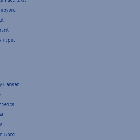
h Face takit
kupyörä
ut
arit
s-reput
ly Hansen
e
rgetics
ma
cs
rn Borg