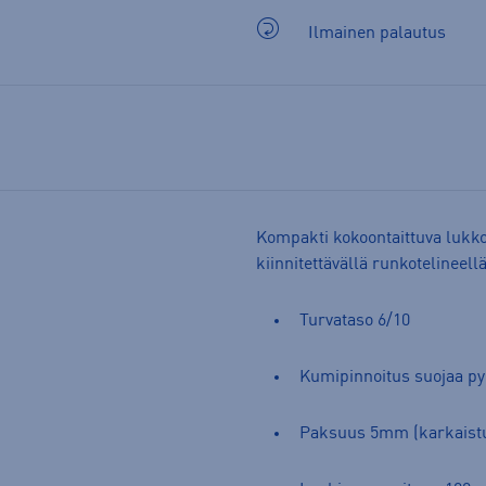
Ilmainen palautus
Kompakti kokoontaittuva lukko 
kiinnitettävällä runkotelineell
Turvataso 6/10
Kumipinnoitus suojaa py
Paksuus 5mm (karkaistu