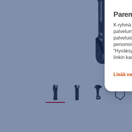
Parem
K-ryhmä 
palvelumm
palvelui
personoi
”Hyväksy
linkin ka
Lisää va