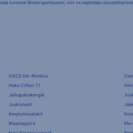
lisää tunniste @intersportsuomi, niin ne näytetään sivustollamme
ASICS Gel-Nimbus
Con
Hoka Clifton 11
Hell
Jalkapallokengät
Juo
Juoksuvyöt
Jää
Kevytuntuvatakit
Kuor
Maastopyörä
Meri