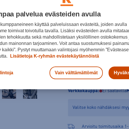
Koko
paa palvelua evästeiden avulla
100
kumppaneineen käyttää palveluissaan evästeitä, joiden avulla
e toimivat toivotulla tavalla. Lisäksi evästeiden avulla mitataa
den tehokkuutta sekä mahdollistetaan yksilöllinen ostokokemus 
dun mainonnan tarjoaminen. Voit antaa suostumuksesi painama
 kaikki”. Pystyt muuttamaan valintojasi myöhemmin ”Evästeaset
utta.
Lisätietoja K-ryhmän evästekäytännöistä
lintoja
Vain välttämättömät
Hyväks
Tarkista saatavuus ja 
Verkkokauppa:
Ei saatavilla
M
Valitse koko nähdäksesi m
Arvioitu toimitusaika 1-