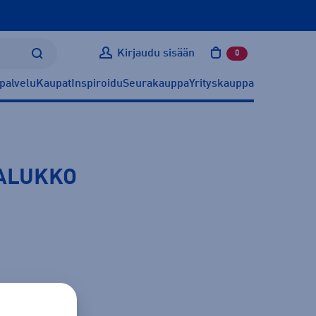
Kirjaudu sisään
0
tuotetta ostoskoris
palvelu
Kaupat
Inspiroidu
Seurakauppa
Yrityskauppa
VALUKKO