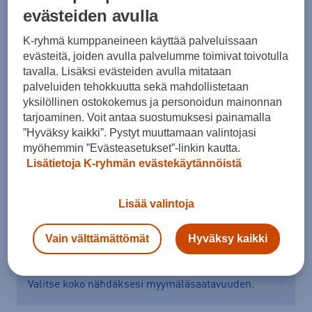
evästeiden avulla
Koko
32
34
36
38
40
42
44
K-ryhmä kumppaneineen käyttää palveluissaan
evästeitä, joiden avulla palvelumme toimivat toivotulla
46
48
tavalla. Lisäksi evästeiden avulla mitataan
palveluiden tehokkuutta sekä mahdollistetaan
Kokotaulukko
yksilöllinen ostokokemus ja personoidun mainonnan
tarjoaminen. Voit antaa suostumuksesi painamalla
”Hyväksy kaikki”. Pystyt muuttamaan valintojasi
myöhemmin ”Evästeasetukset”-linkin kautta.
Lisää ostoskoriin
Lisätietoja K-ryhmän evästekäytännöistä
Lisää valintoja
Tarkista saatavuus ja tilaa myymälästä
Vain välttämättömät
Hyväksy kaikki
Verkkokauppa:
Saatavilla
Myymälät:
Saatavilla
Valitse koko nähdäksesi myymäläsaatavuuden.