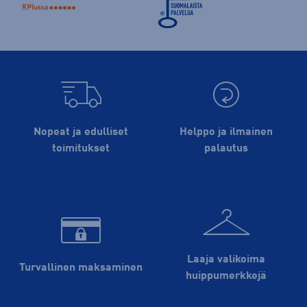
Nopeat ja edulliset
Helppo ja ilmainen
toimitukset
palautus
Laaja valikoima
Turvallinen maksaminen
huippu­merkkejä