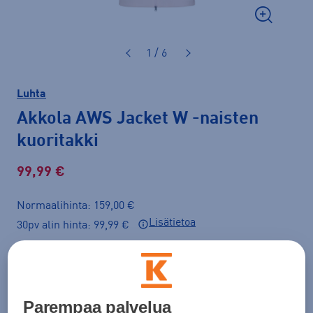
1 / 6
Luhta
Akkola AWS Jacket W
-naisten
kuoritakki
99,99 €
Normaalihinta: 159,00 €
Lisätietoa
30pv alin hinta: 99,99 €
Väri
Vaaleanpunainen
Parempaa palvelua