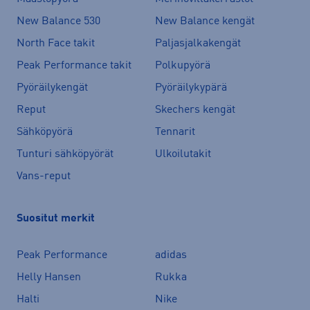
New Balance 530
New Balance kengät
North Face takit
Paljasjalkakengät
Peak Performance takit
Polkupyörä
Pyöräilykengät
Pyöräilykypärä
Reput
Skechers kengät
Sähköpyörä
Tennarit
Tunturi sähköpyörät
Ulkoilutakit
Vans-reput
Suositut merkit
Peak Performance
adidas
Helly Hansen
Rukka
Halti
Nike