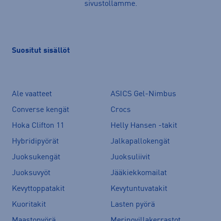
sivustollamme.
Suositut sisällöt
Ale vaatteet
ASICS Gel-Nimbus
Converse kengät
Crocs
Hoka Clifton 11
Helly Hansen -takit
Hybridipyörät
Jalkapallokengät
Juoksukengät
Juoksuliivit
Juoksuvyöt
Jääkiekkomailat
Kevyttoppatakit
Kevytuntuvatakit
Kuoritakit
Lasten pyörä
Maastopyörä
Merinovillakerrastot