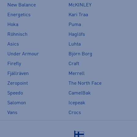
New Balance
McKINLEY
Energetics
Kari Traa
Hoka
Puma
Röhnisch
Haglöfs
Asics
Luhta
Under Armour
Björn Borg
Firefly
Craft
Fjällräven
Merrell
Zeropoint
The North Face
Speedo
CamelBak
Salomon
Icepeak
Vans
Crocs