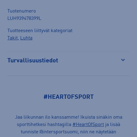
Tuotenumero
LUH939478399L
Tuotteeseen liittyvät kategoriat
Takit
,
Luhta
Turvallisuustiedot
Avaa
#HEARTOFSPORT
Jaa liikunnan ilo kanssamme! Ikuista sinäkin oma
sporttihetkesi hashtagilla
#HeartOfSport
ja lisää
tunniste @intersportsuomi, niin ne näytetään