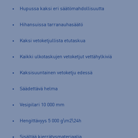
Hupussa kaksi eri säätömahdollisuutta
Hihansuissa tarranauhasäätö
Kaksi vetoketjullista etutaskua
Kaikki ulkotaskujen vetoketjut vettähylkiviä
Kaksisuuntainen vetoketju edessä
Säädettävä helma
Vesipilari 10 000 mm
Hengittävyys 5 000 g\m2\24h
Sisältää kierrätysmateriaalia