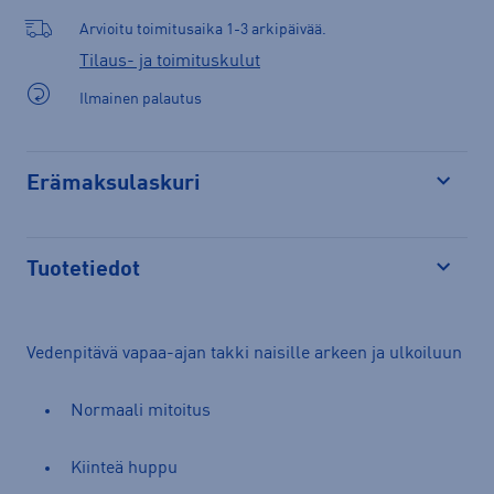
Arvioitu toimitusaika 1-3 arkipäivää.
Tilaus- ja toimituskulut
Ilmainen palautus
Erämaksulaskuri
Avaa
Tuotetiedot
Avaa
Vedenpitävä vapaa-ajan takki naisille arkeen ja ulkoiluun
Normaali mitoitus
Kiinteä huppu