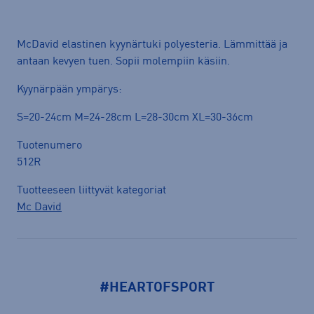
McDavid elastinen kyynärtuki polyesteria. Lämmittää ja
antaan kevyen tuen. Sopii molempiin käsiin.
Kyynärpään ympärys:
S=20-24cm M=24-28cm L=28-30cm XL=30-36cm
Tuotenumero
512R
Tuotteeseen liittyvät kategoriat
Mc David
#HEARTOFSPORT