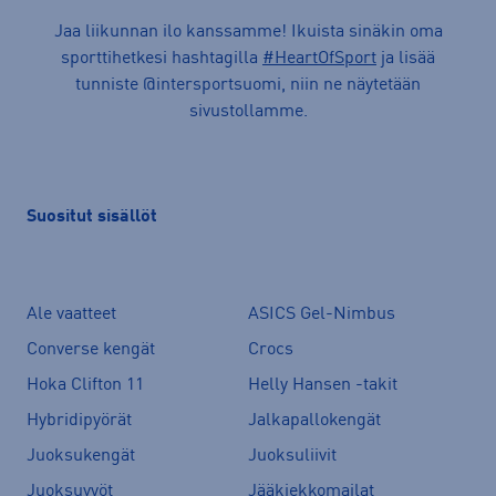
Jaa liikunnan ilo kanssamme! Ikuista sinäkin oma
sporttihetkesi hashtagilla
#HeartOfSport
ja lisää
tunniste @intersportsuomi, niin ne näytetään
sivustollamme.
Suositut sisällöt
Ale vaatteet
ASICS Gel-Nimbus
Converse kengät
Crocs
Hoka Clifton 11
Helly Hansen -takit
Hybridipyörät
Jalkapallokengät
Juoksukengät
Juoksuliivit
Juoksuvyöt
Jääkiekkomailat