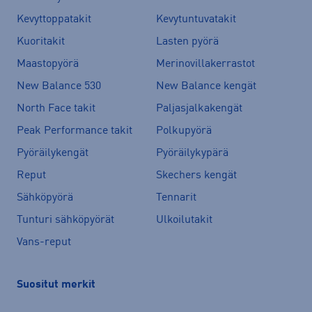
Kevyttoppatakit
Kevytuntuvatakit
Kuoritakit
Lasten pyörä
Maastopyörä
Merinovillakerrastot
New Balance 530
New Balance kengät
North Face takit
Paljasjalkakengät
Peak Performance takit
Polkupyörä
Pyöräilykengät
Pyöräilykypärä
Reput
Skechers kengät
Sähköpyörä
Tennarit
Tunturi sähköpyörät
Ulkoilutakit
Vans-reput
Suositut merkit