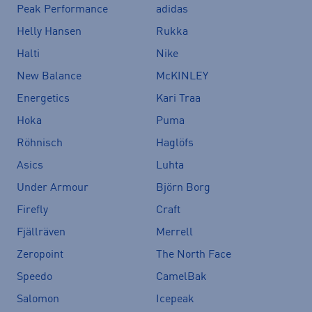
Peak Performance
adidas
Helly Hansen
Rukka
Halti
Nike
New Balance
McKINLEY
Energetics
Kari Traa
Hoka
Puma
Röhnisch
Haglöfs
Asics
Luhta
Under Armour
Björn Borg
Firefly
Craft
Fjällräven
Merrell
Zeropoint
The North Face
Speedo
CamelBak
Salomon
Icepeak