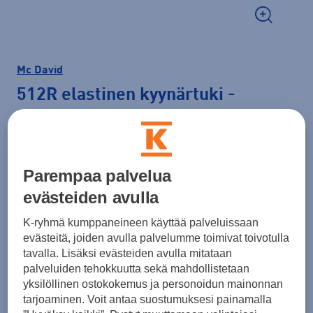
Mc David
512R elastinen kyynärtuki
-
kyynärpäätuki
19,95 €
Parempaa palvelua
Väri
Musta
evästeiden avulla
K-ryhmä kumppaneineen käyttää palveluissaan
evästeitä, joiden avulla palvelumme toimivat toivotulla
Koko
tavalla. Lisäksi evästeiden avulla mitataan
palveluiden tehokkuutta sekä mahdollistetaan
S
M
L
XL
yksilöllinen ostokokemus ja personoidun mainonnan
tarjoaminen. Voit antaa suostumuksesi painamalla