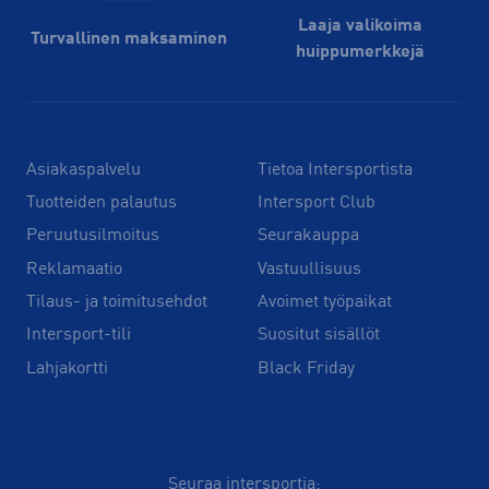
Laaja valikoima
Turvallinen maksaminen
huippu­merkkejä
Asiakaspalvelu
Tietoa Intersportista
Tuotteiden palautus
Intersport Club
Peruutusilmoitus
Seurakauppa
Reklamaatio
Vastuullisuus
Tilaus- ja toimitusehdot
Avoimet työpaikat
Intersport-tili
Suositut sisällöt
Lahjakortti
Black Friday
Seuraa intersportia: