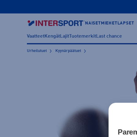
NAISET
MIEHET
LAPSET
Vaatteet
Kengät
Lajit
Tuotemerkit
Last chance
Urheilutuet
Kyynärpäätuet
Parem