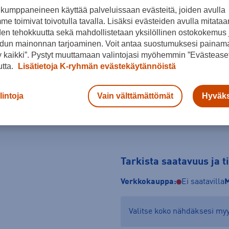
kumppaneineen käyttää palveluissaan evästeitä, joiden avulla
Musta
e toimivat toivotulla tavalla. Lisäksi evästeiden avulla mitataa
den tehokkuutta sekä mahdollistetaan yksilöllinen ostokokemus 
Koko
dun mainonnan tarjoaminen. Voit antaa suostumuksesi painama
 kaikki”. Pystyt muuttamaan valintojasi myöhemmin ”Evästeaset
L/XL
SM
utta.
Lisätietoja K-ryhmän evästekäytännöistä
lintoja
Vain välttämättömät
Hyväks
Tarkista saatavuus ja 
Verkkokauppa:
Ei saatavilla
M
Valitse koko nähdäksesi m