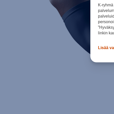
K-ryhmä 
palvelumm
palvelui
personoi
”Hyväksy
linkin ka
Lisää va