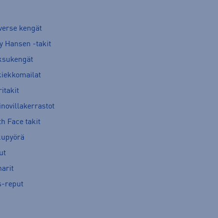
verse kengät
y Hansen -takit
ksukengät
kiekkomailat
itakit
novillakerrastot
h Face takit
kupyörä
ut
arit
s-reput