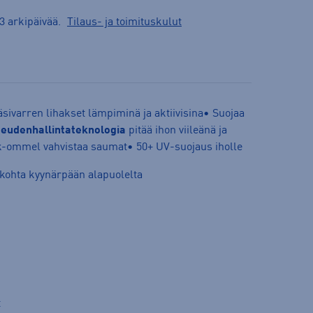
3 arkipäivää.
Tilaus- ja toimituskulut
sivarren lihakset lämpiminä ja aktiivisina• Suojaa
eudenhallintateknologia
pitää ihon viileänä ja
ck-ommel vahvistaa saumat• 50+ UV-suojaus iholle
kohta kyynärpään alapuolelta
t