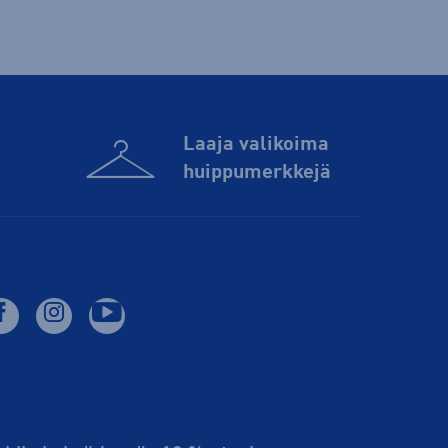
Laaja valikoima
huippu­merkkejä