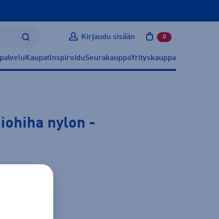
Kirjaudu sisään
0
tuotetta ostoskoris
palvelu
Kaupat
Inspiroidu
Seurakauppa
Yrityskauppa
iohiha nylon
-