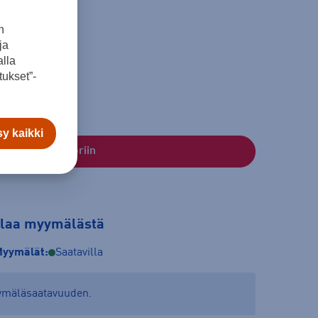
n
ja
lla
ukset”-
y kaikki
Lisää ostoskoriin
tilaa myymälästä
yymälät:
Saatavilla
yymäläsaatavuuden.