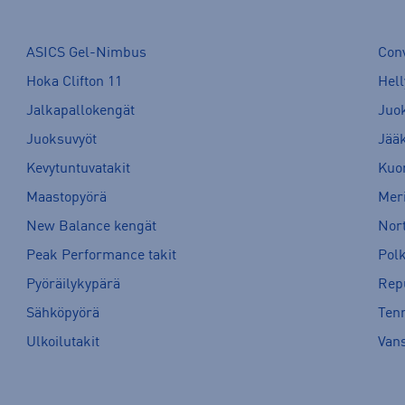
ASICS Gel-Nimbus
Con
Hoka Clifton 11
Hell
Jalkapallokengät
Juo
Juoksuvyöt
Jää
Kevytuntuvatakit
Kuor
Maastopyörä
Meri
New Balance kengät
Nort
Peak Performance takit
Pol
Pyöräilykypärä
Rep
Sähköpyörä
Tenn
Ulkoilutakit
Van