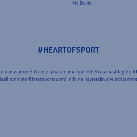
Mc David
#HEARTOFSPORT
ilo kanssamme! Ikuista sinäkin oma sporttihetkesi hashtagilla
#
lisää tunniste @intersportsuomi, niin ne näytetään sivustollamme