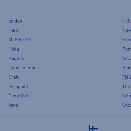
adidas
Hel
Halti
Nik
McKINLEY
Ene
Hoka
Pu
Haglöfs
Asi
Under Armour
Bjö
Craft
Fjäl
Zeropoint
The
CamelBak
Sal
Vans
Cro