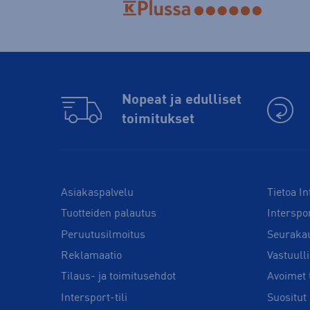
Nopeat ja edulliset
toimitukset
Asiakaspalvelu
Tietoa In
Tuotteiden palautus
Interspo
Peruutusilmoitus
Seuraka
Reklamaatio
Vastuull
Tilaus- ja toimitusehdot
Avoimet 
Intersport-tili
Suositut 