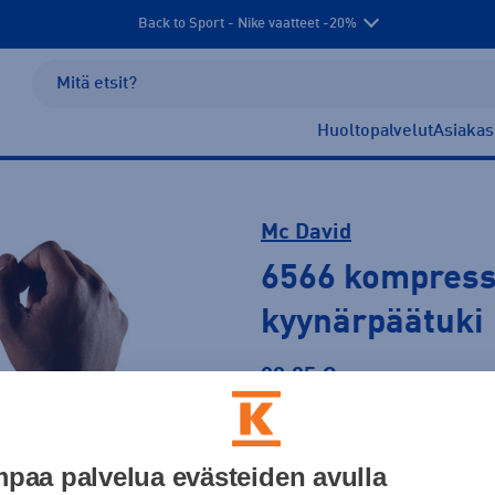
Back to Sport - Nike vaatteet -20%
Huoltopalvelut
Asiakas
Mc David
6566 kompress
kyynärpäätuki
29,95 €
Väri
paa palvelua evästeiden avulla