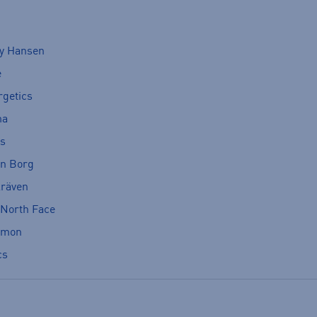
ly Hansen
e
rgetics
ma
cs
rn Borg
lräven
 North Face
omon
cs