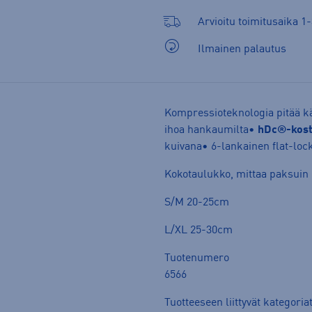
Arvioitu toimitusaika 1-
Ilmainen palautus
Kompressioteknologia pitää kä
ihoa hankaumilta•
hDc®-kost
kuivana• 6-lankainen flat-lo
Kokotaulukko, mittaa paksuin 
S/M 20-25cm
L/XL 25-30cm
Tuotenumero
6566
Tuotteeseen liittyvät kategoria