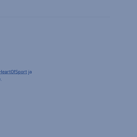
HeartOfSport
ja
.