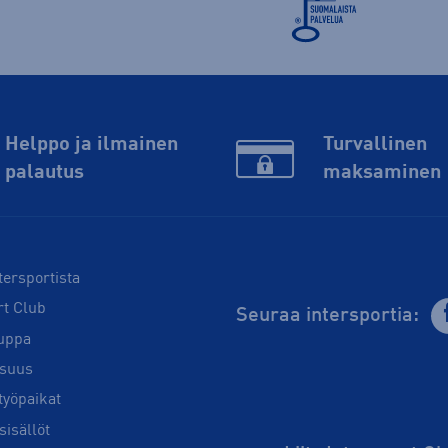
Helppo ja ilmainen
Turvallinen
palautus
maksaminen
tersportista
rt Club
Seuraa intersportia:
uppa
isuus
työpaikat
sisällöt