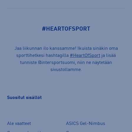
#HEARTOFSPORT
Jaa liikunnan ilo kanssamme! Ikuista sinäkin oma
sporttihetkesi hashtagilla
#HeartOfSport
ja lisää
tunniste @intersportsuomi, niin ne näytetään
sivustollamme.
Suositut sisällöt
Ale vaatteet
ASICS Gel-Nimbus