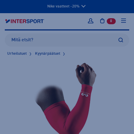
Nike vaatteet -20%
0
tuotetta osto
Kirjaudu sisään
Urheilutuet
Kyynärpäätuet