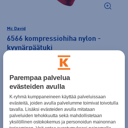
Mc David
6566 kompressiohiha nylon
-
kyynärpäätuki
29,95 €
Väri
Punainen
Parempaa palvelua
evästeiden avulla
K-ryhmä kumppaneineen käyttää palveluissaan
evästeitä, joiden avulla palvelumme toimivat toivotulla
Koko
tavalla. Lisäksi evästeiden avulla mitataan
SM
L/XL
palveluiden tehokkuutta sekä mahdollistetaan
yksilöllinen ostokokemus ja personoidun mainonnan