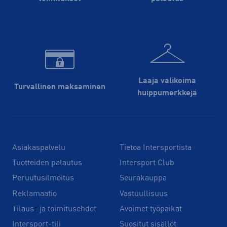
Laaja valikoima
Turvallinen maksaminen
huippu­merkkejä
Asiakaspalvelu
Tietoa Intersportista
Tuotteiden palautus
Intersport Club
Peruutusilmoitus
Seurakauppa
Reklamaatio
Vastuullisuus
Tilaus- ja toimitusehdot
Avoimet työpaikat
Intersport-tili
Suositut sisällöt