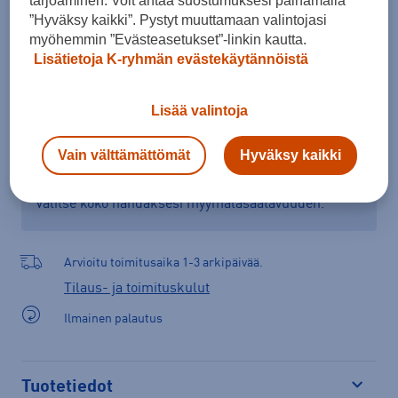
tarjoaminen. Voit antaa suostumuksesi painamalla
”Hyväksy kaikki”. Pystyt muuttamaan valintojasi
Lisää ostoskoriin
myöhemmin ”Evästeasetukset”-linkin kautta.
Lisätietoja K-ryhmän evästekäytännöistä
Lisää valintoja
Tarkista saatavuus ja tilaa myymälästä
Verkkokauppa:
Ei saatavilla
Myymälät:
Saatavilla
Vain välttämättömät
Hyväksy kaikki
Valitse koko nähdäksesi myymäläsaatavuuden.
Arvioitu toimitusaika 1-3 arkipäivää.
Tilaus- ja toimituskulut
Ilmainen palautus
Tuotetiedot
Avaa