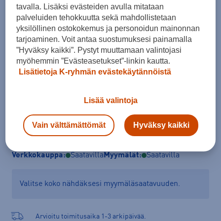
tavalla. Lisäksi evästeiden avulla mitataan
40,5
41
42
43
43,5
44
44,5
palveluiden tehokkuutta sekä mahdollistetaan
yksilöllinen ostokokemus ja personoidun mainonnan
45,5
46
47
tarjoaminen. Voit antaa suostumuksesi painamalla
Hiihtomonon valintaopas
”Hyväksy kaikki”. Pystyt muuttamaan valintojasi
myöhemmin ”Evästeasetukset”-linkin kautta.
Lisätietoja K-ryhmän evästekäytännöistä
Lisää ostoskoriin
Lisää valintoja
Vain välttämättömät
Hyväksy kaikki
Tarkista saatavuus ja tilaa myymälästä
Verkkokauppa:
Saatavilla
Myymälät:
Saatavilla
Valitse koko nähdäksesi myymäläsaatavuuden.
Arvioitu toimitusaika 1-3 arkipäivää.