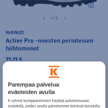
1 / 5
McKINLEY
Active Pro
-miesten perinteisen
hiihtomonot
99,99 €
Väri
Musta
Parempaa palvelua
evästeiden avulla
Koko
K-ryhmä kumppaneineen käyttää palveluissaan
36
37
37,5
38
39
39,5
40
evästeitä, joiden avulla palvelumme toimivat toivotulla