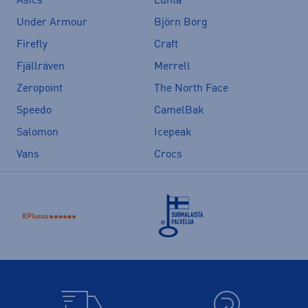
Asics
Luhta
Under Armour
Björn Borg
Firefly
Craft
Fjällräven
Merrell
Zeropoint
The North Face
Speedo
CamelBak
Salomon
Icepeak
Vans
Crocs