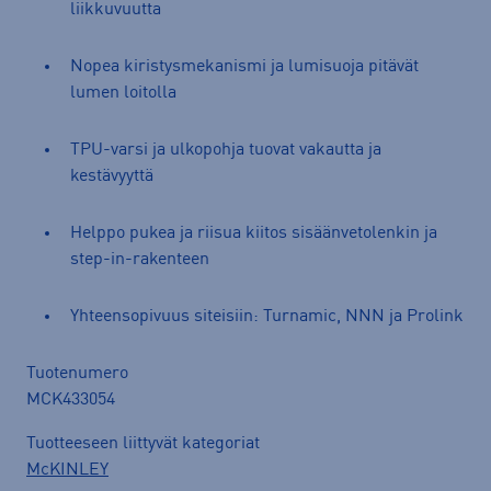
liikkuvuutta
Nopea kiristysmekanismi ja lumisuoja pitävät
lumen loitolla
TPU-varsi ja ulkopohja tuovat vakautta ja
kestävyyttä
Helppo pukea ja riisua kiitos sisäänvetolenkin ja
step-in-rakenteen
Yhteensopivuus siteisiin: Turnamic, NNN ja Prolink
Tuotenumero
MCK433054
Tuotteeseen liittyvät kategoriat
McKINLEY