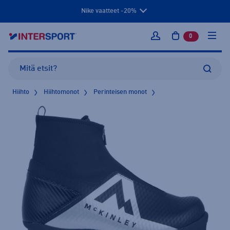
Nike vaatteet -20%
0
tuotetta osto
Kirjaudu sisään
Hiihto
Hiihtomonot
Perinteisen monot