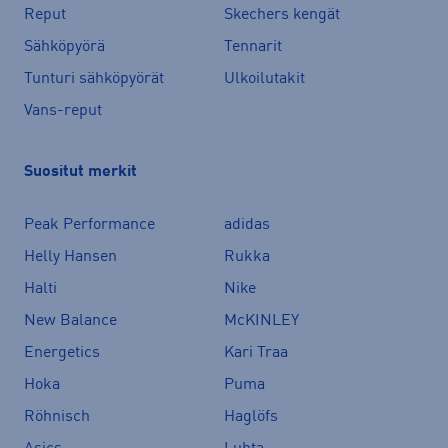
Reput
Skechers kengät
Sähköpyörä
Tennarit
Tunturi sähköpyörät
Ulkoilutakit
Vans-reput
Suositut merkit
Peak Performance
adidas
Helly Hansen
Rukka
Halti
Nike
New Balance
McKINLEY
Energetics
Kari Traa
Hoka
Puma
Röhnisch
Haglöfs