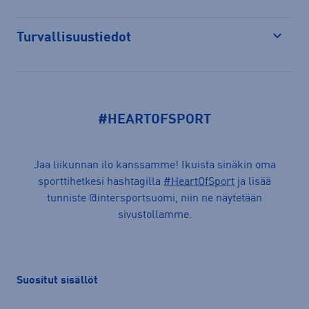
Turvallisuustiedot
Avaa
#HEARTOFSPORT
Jaa liikunnan ilo kanssamme! Ikuista sinäkin oma
sporttihetkesi hashtagilla
#HeartOfSport
ja lisää
tunniste @intersportsuomi, niin ne näytetään
sivustollamme.
Suositut sisällöt