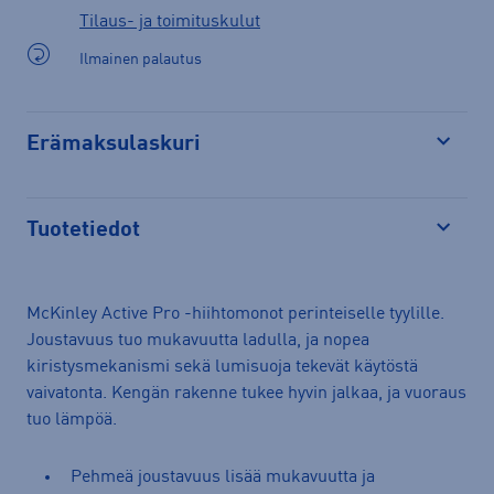
Tilaus- ja toimituskulut
Ilmainen palautus
Erämaksulaskuri
Avaa
Tuotetiedot
Avaa
McKinley Active Pro -hiihtomonot perinteiselle tyylille.
Joustavuus tuo mukavuutta ladulla, ja nopea
kiristysmekanismi sekä lumisuoja tekevät käytöstä
vaivatonta. Kengän rakenne tukee hyvin jalkaa, ja vuoraus
tuo lämpöä.
Pehmeä joustavuus lisää mukavuutta ja