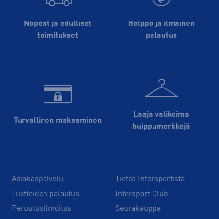
Nopeat ja edulliset
Helppo ja ilmainen
toimitukset
palautus
Laaja valikoima
Turvallinen maksaminen
huippu­merkkejä
Asiakaspalvelu
Tietoa Intersportista
Tuotteiden palautus
Intersport Club
Peruutusilmoitus
Seurakauppa