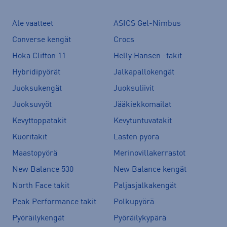
Ale vaatteet
ASICS Gel-Nimbus
Converse kengät
Crocs
Hoka Clifton 11
Helly Hansen -takit
Hybridipyörät
Jalkapallokengät
Juoksukengät
Juoksuliivit
Juoksuvyöt
Jääkiekkomailat
Kevyttoppatakit
Kevytuntuvatakit
Kuoritakit
Lasten pyörä
Maastopyörä
Merinovillakerrastot
New Balance 530
New Balance kengät
North Face takit
Paljasjalkakengät
Peak Performance takit
Polkupyörä
Pyöräilykengät
Pyöräilykypärä