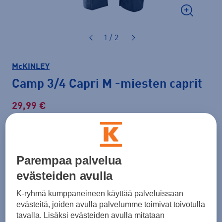
1 / 2
McKINLEY
Camp 3/4 Capri M
-miesten caprit
29,99 €
49,99 €
-40 %
Normaalihinta: 59,90 €
Lisätietoa
30pv alin hinta: 49,99 €
Parempaa palvelua
evästeiden avulla
Väri
Tummansininen
K-ryhmä kumppaneineen käyttää palveluissaan
evästeitä, joiden avulla palvelumme toimivat toivotulla
tavalla. Lisäksi evästeiden avulla mitataan