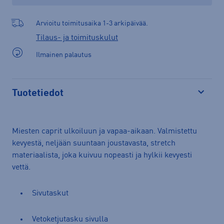
Arvioitu toimitusaika 1-3 arkipäivää.
Tilaus- ja toimituskulut
Ilmainen palautus
Tuotetiedot
Avaa
Miesten caprit ulkoiluun ja vapaa-aikaan. Valmistettu
kevyestä, neljään suuntaan joustavasta, stretch
materiaalista, joka kuivuu nopeasti ja hylkii kevyesti
vettä.
Sivutaskut
Vetoketjutasku sivulla