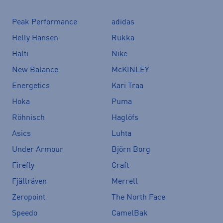
Peak Performance
adidas
Helly Hansen
Rukka
Halti
Nike
New Balance
McKINLEY
Energetics
Kari Traa
Hoka
Puma
Röhnisch
Haglöfs
Asics
Luhta
Under Armour
Björn Borg
Firefly
Craft
Fjällräven
Merrell
Zeropoint
The North Face
Speedo
CamelBak