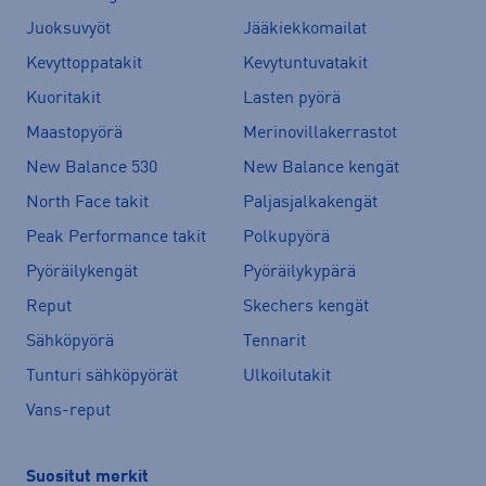
Juoksuvyöt
Jääkiekkomailat
Kevyttoppatakit
Kevytuntuvatakit
Kuoritakit
Lasten pyörä
Maastopyörä
Merinovillakerrastot
New Balance 530
New Balance kengät
North Face takit
Paljasjalkakengät
Peak Performance takit
Polkupyörä
Pyöräilykengät
Pyöräilykypärä
Reput
Skechers kengät
Sähköpyörä
Tennarit
Tunturi sähköpyörät
Ulkoilutakit
Vans-reput
Suositut merkit