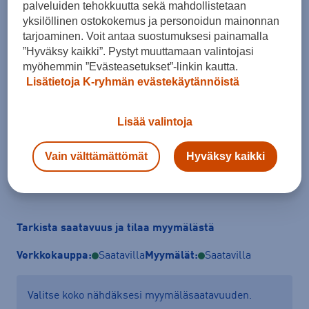
palveluiden tehokkuutta sekä mahdollistetaan
yksilöllinen ostokokemus ja personoidun mainonnan
tarjoaminen. Voit antaa suostumuksesi painamalla
”Hyväksy kaikki”. Pystyt muuttamaan valintojasi
Koko
myöhemmin ”Evästeasetukset”-linkin kautta.
XL
XXL
Lisätietoja K-ryhmän evästekäytännöistä
Kokotaulukko
Lisää valintoja
Vain välttämättömät
Hyväksy kaikki
Lisää ostoskoriin
Tarkista saatavuus ja tilaa myymälästä
Verkkokauppa:
Saatavilla
Myymälät:
Saatavilla
Valitse koko nähdäksesi myymäläsaatavuuden.