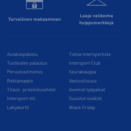
Laaja valikoima
Turvallinen maksaminen
huippu­merkkejä
Asiakaspalvelu
Tietoa Intersportista
Tuotteiden palautus
Intersport Club
Peruutusilmoitus
Seurakauppa
Reklamaatio
Vastuullisuus
Tilaus- ja toimitusehdot
Avoimet työpaikat
Intersport-tili
Suositut sisällöt
Lahjakortti
Black Friday