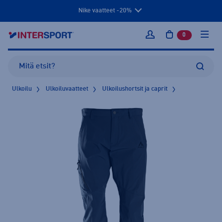
Nike vaatteet -20%
0
tuotetta osto
Kirjaudu sisään
Ulkoilu
Ulkoiluvaatteet
Ulkoilushortsit ja caprit