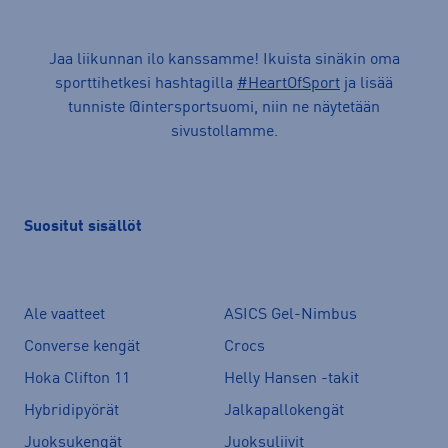
Jaa liikunnan ilo kanssamme! Ikuista sinäkin oma
sporttihetkesi hashtagilla
#HeartOfSport
ja lisää
tunniste @intersportsuomi, niin ne näytetään
sivustollamme.
Suositut sisällöt
Ale vaatteet
ASICS Gel-Nimbus
Converse kengät
Crocs
Hoka Clifton 11
Helly Hansen -takit
Hybridipyörät
Jalkapallokengät
Juoksukengät
Juoksuliivit