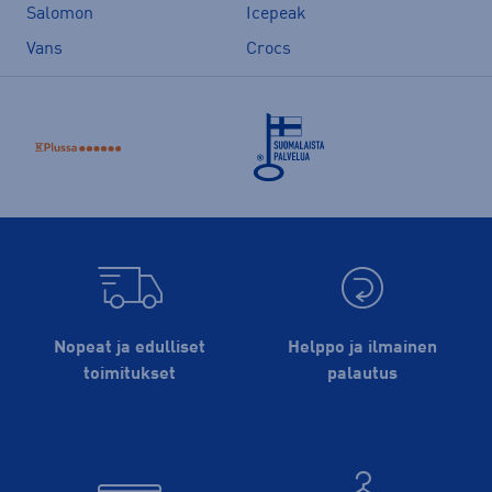
Salomon
Icepeak
Vans
Crocs
Nopeat ja edulliset
Helppo ja ilmainen
toimitukset
palautus