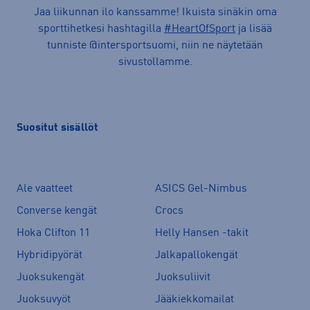
Jaa liikunnan ilo kanssamme! Ikuista sinäkin oma
sporttihetkesi hashtagilla
#HeartOfSport
ja lisää
tunniste @intersportsuomi, niin ne näytetään
sivustollamme.
Suositut sisällöt
Ale vaatteet
ASICS Gel-Nimbus
Converse kengät
Crocs
Hoka Clifton 11
Helly Hansen -takit
Hybridipyörät
Jalkapallokengät
Juoksukengät
Juoksuliivit
Juoksuvyöt
Jääkiekkomailat