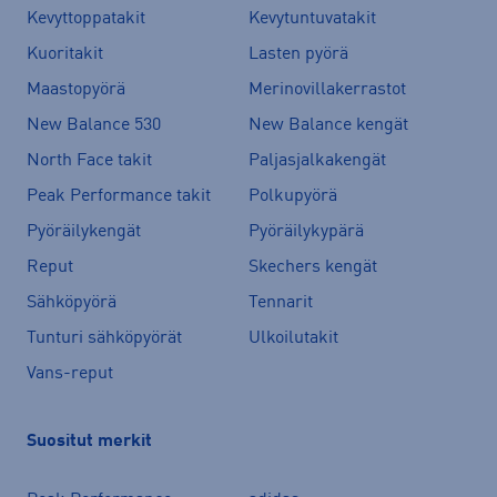
Kevyttoppatakit
Kevytuntuvatakit
Kuoritakit
Lasten pyörä
Maastopyörä
Merinovillakerrastot
New Balance 530
New Balance kengät
North Face takit
Paljasjalkakengät
Peak Performance takit
Polkupyörä
Pyöräilykengät
Pyöräilykypärä
Reput
Skechers kengät
Sähköpyörä
Tennarit
Tunturi sähköpyörät
Ulkoilutakit
Vans-reput
Suositut merkit