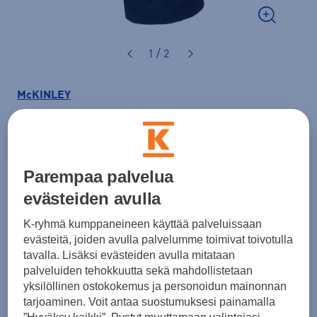
1 / 2
McKINLEY
Delmet Balaclava Sr
-alushuppu
12,90 €
Parempaa palvelua
Väri
Musta
evästeiden avulla
K-ryhmä kumppaneineen käyttää palveluissaan
evästeitä, joiden avulla palvelumme toimivat toivotulla
tavalla. Lisäksi evästeiden avulla mitataan
Koko
palveluiden tehokkuutta sekä mahdollistetaan
M/L
yksilöllinen ostokokemus ja personoidun mainonnan
tarjoaminen. Voit antaa suostumuksesi painamalla
Kokotaulukko