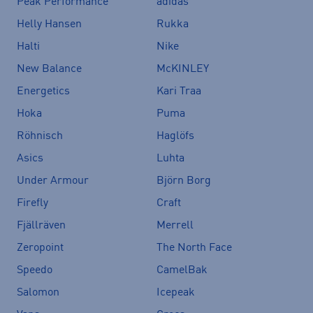
Peak Performance
adidas
Helly Hansen
Rukka
Halti
Nike
New Balance
McKINLEY
Energetics
Kari Traa
Hoka
Puma
Röhnisch
Haglöfs
Asics
Luhta
Under Armour
Björn Borg
Firefly
Craft
Fjällräven
Merrell
Zeropoint
The North Face
Speedo
CamelBak
Salomon
Icepeak