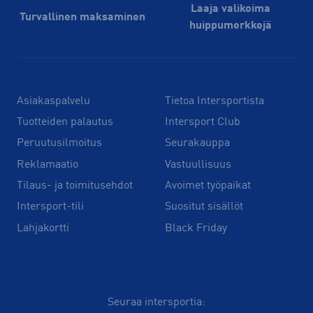
Laaja valikoima
Turvallinen maksaminen
huippu­merkkejä
Asiakaspalvelu
Tietoa Intersportista
Tuotteiden palautus
Intersport Club
Peruutusilmoitus
Seurakauppa
Reklamaatio
Vastuullisuus
Tilaus- ja toimitusehdot
Avoimet työpaikat
Intersport-tili
Suositut sisällöt
Lahjakortti
Black Friday
Seuraa intersportia: