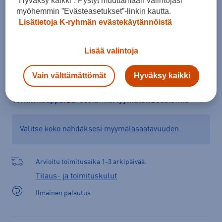
”Hyväksy kaikki”. Pystyt muuttamaan valintojasi
myöhemmin ”Evästeasetukset”-linkin kautta.
Lisätietoja K-ryhmän evästekäytännöistä
Lisää ostoskoriin
Lisää valintoja
Vain välttämättömät
Hyväksy kaikki
Tarkista saatavuus ja tilaa myymälästä
Verkkokauppa:
Ei saatavilla
Myymälät:
Saatavilla
Valitse koko nähdäksesi myymäläsaatavuuden.
Arvioitu toimitusaika 1-3 arkipäivää.
Tilaus- ja toimituskulut
Ilmainen palautus