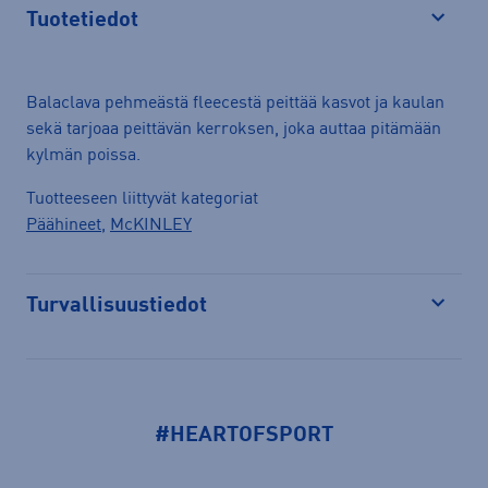
Tuotetiedot
Avaa
Balaclava pehmeästä fleecestä peittää kasvot ja kaulan
sekä tarjoaa peittävän kerroksen, joka auttaa pitämään
kylmän poissa.
Tuotteeseen liittyvät kategoriat
Päähineet
,
McKINLEY
Turvallisuustiedot
Avaa
#HEARTOFSPORT