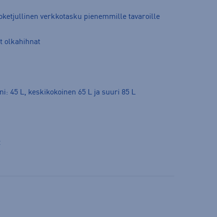
oketjullinen verkkotasku pienemmille tavaroille
t olkahihnat
ni: 45 L, keskikokoinen 65 L ja suuri 85 L
t