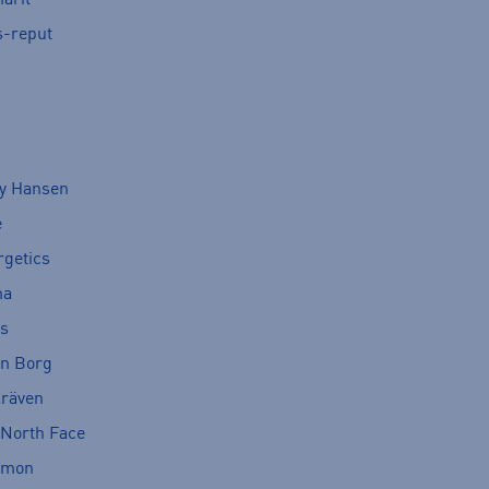
s-reput
ly Hansen
e
rgetics
ma
cs
rn Borg
lräven
 North Face
omon