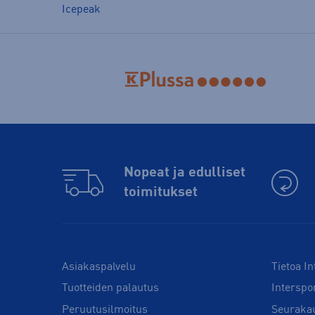
Icepeak
Nopeat ja edulliset
toimitukset
Asiakaspalvelu
Tietoa In
Tuotteiden palautus
Interspo
Peruutusilmoitus
Seuraka