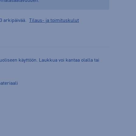
yymäläsaatavuuden.
3 arkipäivää.
Tilaus- ja toimituskulut
oliseen käyttöön. Laukkua voi kantaa olalla tai
ateriaali