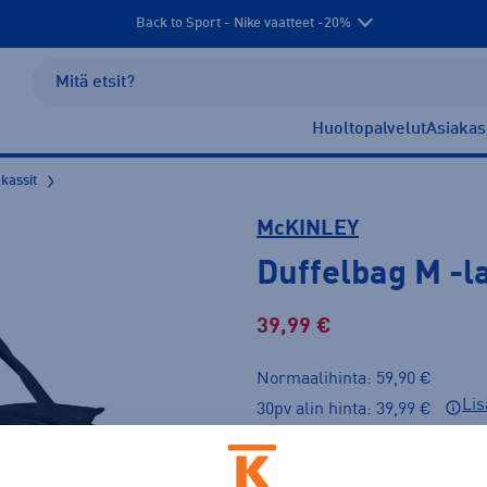
Back to Sport - Nike vaatteet -20%
Huoltopalvelut
Asiakas
kassit
McKINLEY
Duffelbag M
-l
39,99 €
Normaalihinta: 59,90 €
Lis
30pv alin hinta: 39,99 €
Väri