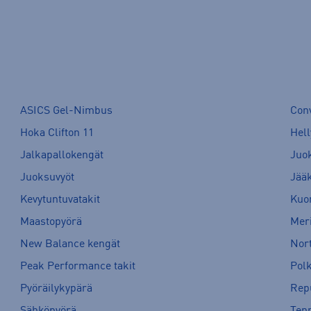
ASICS Gel-Nimbus
Con
Hoka Clifton 11
Hell
Jalkapallokengät
Juo
Juoksuvyöt
Jää
Kevytuntuvatakit
Kuor
Maastopyörä
Meri
New Balance kengät
Nort
Peak Performance takit
Pol
Pyöräilykypärä
Rep
Sähköpyörä
Tenn