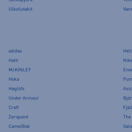
Ulkoilutakit
Van
adidas
Hel
Halti
Nik
McKINLEY
Ene
Hoka
Pu
Haglöfs
Asi
Under Armour
Bjö
Craft
Fjäl
Zeropoint
The
CamelBak
Sal