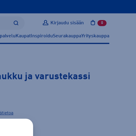
Kirjaudu sisään
0
tuotetta ostoskoris
palvelu
Kaupat
Inspiroidu
Seurakauppa
Yrityskauppa
aukku ja varustekassi
ätietoa