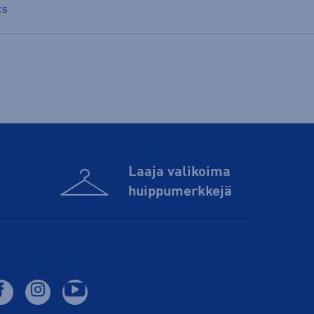
cs
Laaja valikoima
huippu­merkkejä