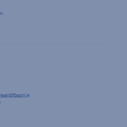
ki
HeartOfSport
ja
.