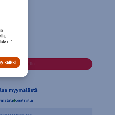
n
ja
lla
ukset”-
y kaikki
Lisää ostoskoriin
tilaa myymälästä
mälät:
Saatavilla