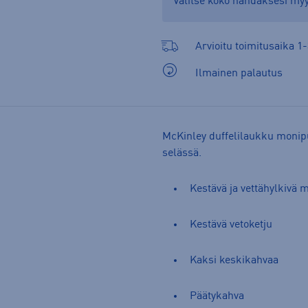
Valitse koko nähdäksesi m
Arvioitu toimitusaika 1-
Ilmainen palautus
McKinley duffelilaukku monipu
selässä.
Kestävä ja vettähylkivä m
Kestävä vetoketju
Kaksi keskikahvaa
Päätykahva