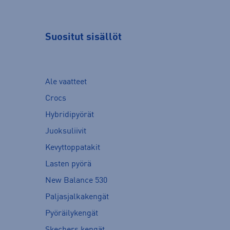
Suositut sisällöt
Ale vaatteet
Crocs
Hybridipyörät
Juoksuliivit
Kevyttoppatakit
Lasten pyörä
New Balance 530
Paljasjalkakengät
Pyöräilykengät
Skechers kengät