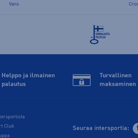
Vans
Cro
Helppo ja ilmainen
Turvallinen
palautus
maksaminen
tersportista
rt Club
Seuraa intersportia:
uppa