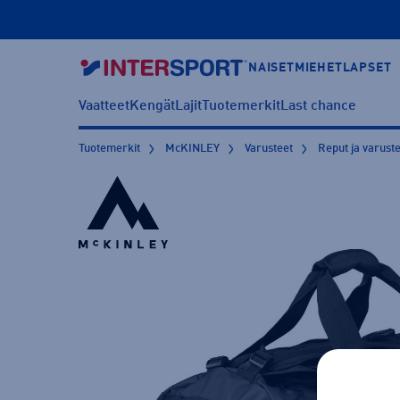
NAISET
MIEHET
LAPSET
Vaatteet
Kengät
Lajit
Tuotemerkit
Last chance
Tuotemerkit
McKINLEY
Varusteet
Reput ja varuste