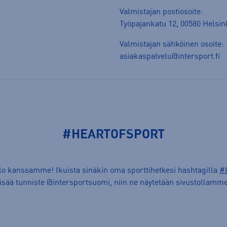
Valmistajan postiosoite:
Työpajankatu 12, 00580 Helsin
Valmistajan sähköinen osoite:
asiakaspalvelu@intersport.fi
#HEARTOFSPORT
ilo kanssamme! Ikuista sinäkin oma sporttihetkesi hashtagilla
#
lisää tunniste @intersportsuomi, niin ne näytetään sivustollamme