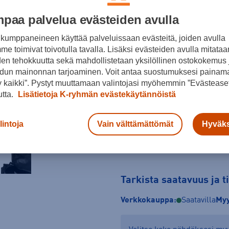
paa palvelua evästeiden avulla
Musta
kumppaneineen käyttää palveluissaan evästeitä, joiden avulla
e toimivat toivotulla tavalla. Lisäksi evästeiden avulla mitataa
Koko
den tehokkuutta sekä mahdollistetaan yksilöllinen ostokokemus 
dun mainonnan tarjoaminen. Voit antaa suostumuksesi painama
65
 kaikki”. Pystyt muuttamaan valintojasi myöhemmin ”Evästeaset
utta.
Lisätietoja K-ryhmän evästekäytännöistä
lintoja
Vain välttämättömät
Hyväks
Tarkista saatavuus ja 
Verkkokauppa:
Saatavilla
Myy