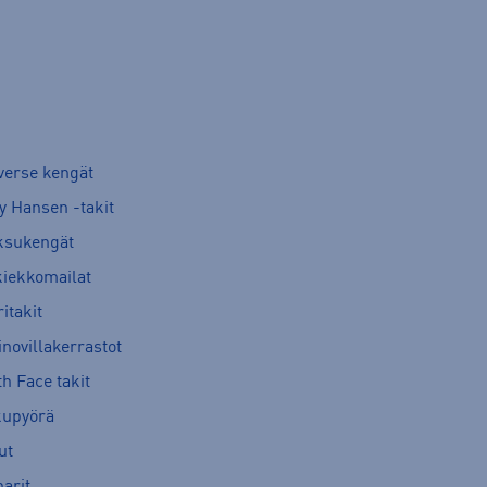
verse kengät
y Hansen -takit
ksukengät
kiekkomailat
itakit
novillakerrastot
h Face takit
kupyörä
ut
arit