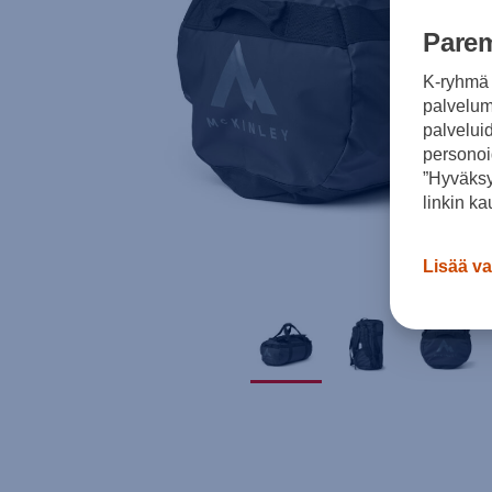
Parem
K-ryhmä 
palvelumm
palvelui
personoi
”Hyväksy
linkin ka
Lisää va