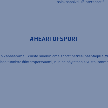
asiakaspalvelu@intersport.fi
#HEARTOFSPORT
ilo kanssamme! Ikuista sinäkin oma sporttihetkesi hashtagilla
#
lisää tunniste @intersportsuomi, niin ne näytetään sivustollamme