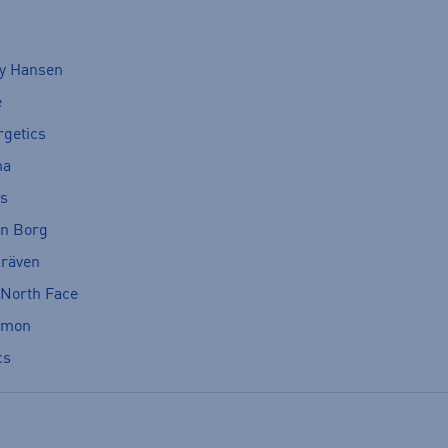
ly Hansen
e
rgetics
ma
cs
rn Borg
lräven
 North Face
omon
cs