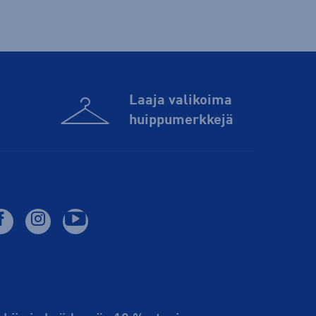
Laaja valikoima
huippu­merkkejä