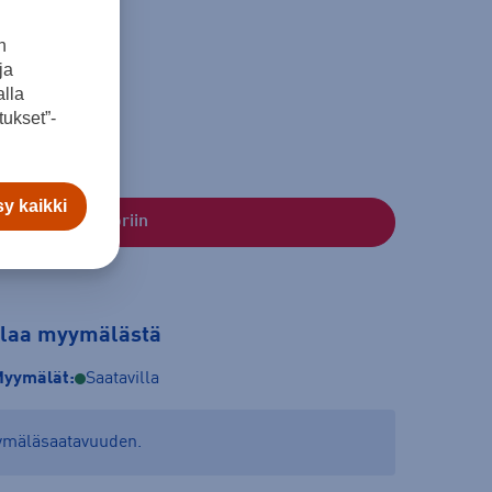
n
ja
lla
ukset”-
y kaikki
Lisää ostoskoriin
tilaa myymälästä
yymälät:
Saatavilla
yymäläsaatavuuden.