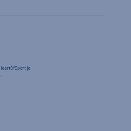
HeartOfSport
ja
.