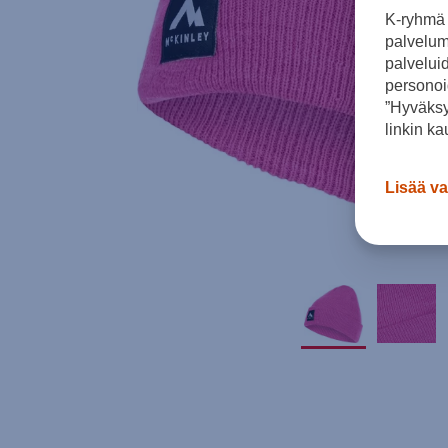
K-ryhmä 
palvelumm
palvelui
personoi
”Hyväksy
linkin ka
Lisää va