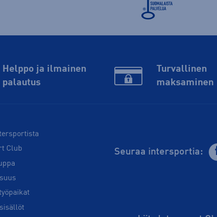
Helppo ja ilmainen
Turvallinen
palautus
maksaminen
tersportista
rt Club
Seuraa intersportia:
uppa
isuus
työpaikat
sisällöt