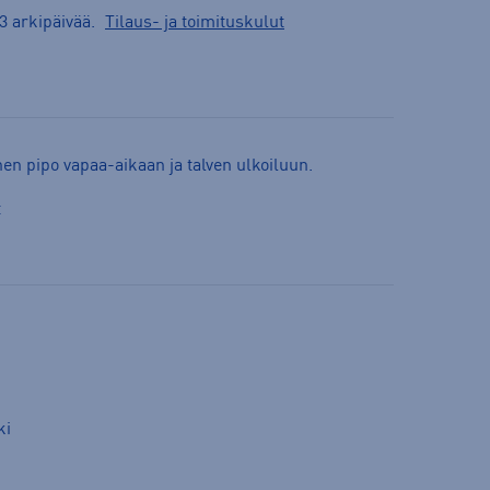
3 arkipäivää.
Tilaus- ja toimituskulut
n pipo vapaa-aikaan ja talven ulkoiluun.
t
ki