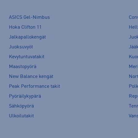
ASICS Gel-Nimbus
Con
Hoka Clifton 11
Hell
Jalkapallokengät
Juo
Juoksuvyöt
Jää
Kevytuntuvatakit
Kuor
Maastopyörä
Meri
New Balance kengät
Nort
Peak Performance takit
Pol
Pyöräilykypärä
Rep
Sähköpyörä
Tenn
Ulkoilutakit
Van