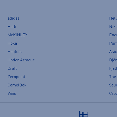
adidas
Hel
Halti
Nik
McKINLEY
Ene
Hoka
Pu
Haglöfs
Asi
Under Armour
Bjö
Craft
Fjäl
Zeropoint
The
CamelBak
Sal
Vans
Cro