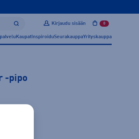
Kirjaudu sisään
0
tuotetta ostoskoris
palvelu
Kaupat
Inspiroidu
Seurakauppa
Yrityskauppa
r
-pipo