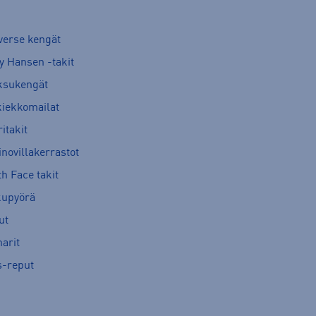
verse kengät
y Hansen -takit
ksukengät
kiekkomailat
itakit
novillakerrastot
h Face takit
kupyörä
ut
arit
s-reput