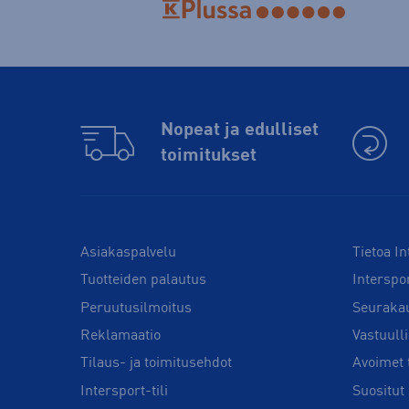
Nopeat ja edulliset
toimitukset
Asiakaspalvelu
Tietoa In
Tuotteiden palautus
Interspo
Peruutusilmoitus
Seuraka
Reklamaatio
Vastuull
Tilaus- ja toimitusehdot
Avoimet 
Intersport-tili
Suositut 