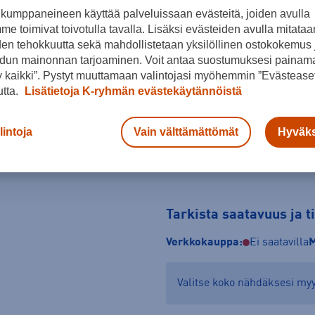
kumppaneineen käyttää palveluissaan evästeitä, joiden avulla
Koko
e toimivat toivotulla tavalla. Lisäksi evästeiden avulla mitataa
den tehokkuutta sekä mahdollistetaan yksilöllinen ostokokemus 
5658
dun mainonnan tarjoaminen. Voit antaa suostumuksesi painama
 kaikki”. Pystyt muuttamaan valintojasi myöhemmin ”Evästeaset
Kokotaulukko
utta.
Lisätietoja K-ryhmän evästekäytännöistä
lintoja
Vain välttämättömät
Hyväks
Tarkista saatavuus ja 
Verkkokauppa:
Ei saatavilla
M
Valitse koko nähdäksesi m