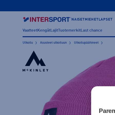
NAISET
MIEHET
LAPSET
Vaatteet
Kengät
Lajit
Tuotemerkit
Last chance
Ulkoilu
Asusteet ulkoiluun
Ulkoilupäähineet
Parem