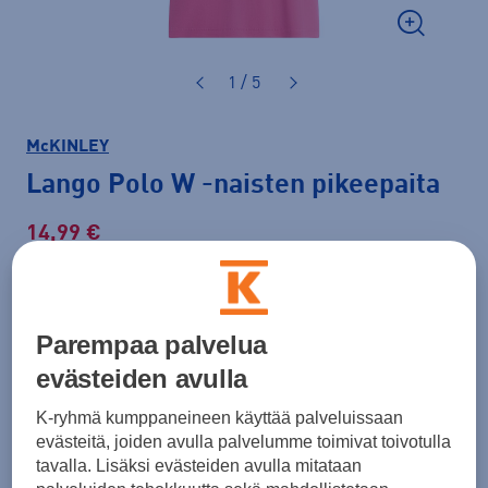
1 / 5
McKINLEY
Lango Polo W
-naisten pikeepaita
14,99 €
16,99 €
-11 %
Normaalihinta: 24,90 €
Lisätietoa
Parempaa palvelua
30pv alin hinta: 16,99 €
evästeiden avulla
Väri
Pinkki
K-ryhmä kumppaneineen käyttää palveluissaan
evästeitä, joiden avulla palvelumme toimivat toivotulla
tavalla. Lisäksi evästeiden avulla mitataan