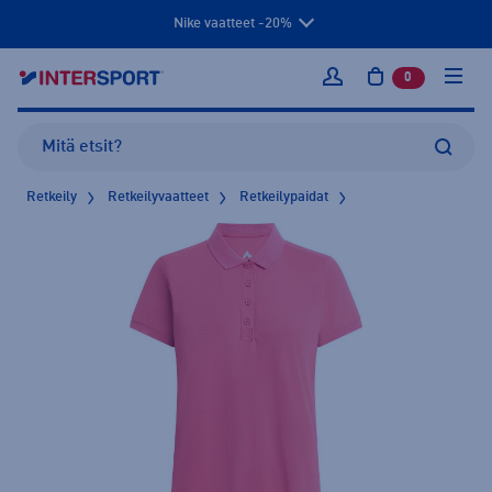
Nike vaatteet -20%
0
tuotetta osto
Kirjaudu sisään
Retkeily
Retkeilyvaatteet
Retkeilypaidat