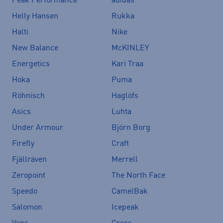
Peak Performance
adidas
Helly Hansen
Rukka
Halti
Nike
New Balance
McKINLEY
Energetics
Kari Traa
Hoka
Puma
Röhnisch
Haglöfs
Asics
Luhta
Under Armour
Björn Borg
Firefly
Craft
Fjällräven
Merrell
Zeropoint
The North Face
Speedo
CamelBak
Salomon
Icepeak