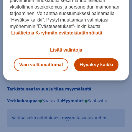
palveluiden tehokkuutta sekä mahdollistetaan
Koko
yksilöllinen ostokokemus ja personoidun mainonnan
tarjoaminen. Voit antaa suostumuksesi painamalla
36
38
40
42
44
46
48
”Hyväksy kaikki”. Pystyt muuttamaan valintojasi
50
52
myöhemmin ”Evästeasetukset”-linkin kautta.
Lisätietoja K-ryhmän evästekäytännöistä
Kokotaulukko
Lisää valintoja
Lisää ostoskoriin
Vain välttämättömät
Hyväksy kaikki
Tarkista saatavuus ja tilaa myymälästä
Verkkokauppa:
Saatavilla
Myymälät:
Saatavilla
Valitse koko nähdäksesi myymäläsaatavuuden.