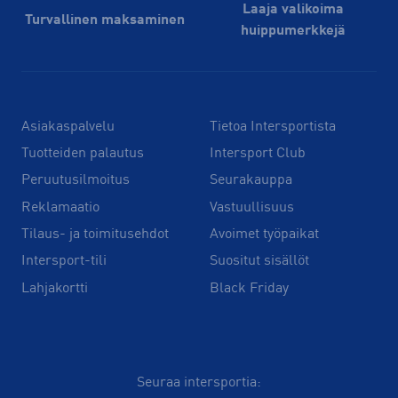
Laaja valikoima
Turvallinen maksaminen
huippu­merkkejä
Asiakaspalvelu
Tietoa Intersportista
Tuotteiden palautus
Intersport Club
Peruutusilmoitus
Seurakauppa
Reklamaatio
Vastuullisuus
Tilaus- ja toimitusehdot
Avoimet työpaikat
Intersport-tili
Suositut sisällöt
Lahjakortti
Black Friday
Seuraa intersportia: