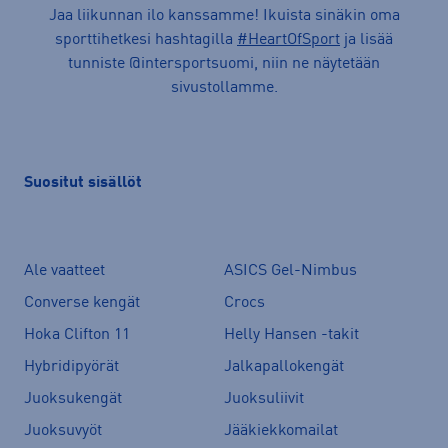
Jaa liikunnan ilo kanssamme! Ikuista sinäkin oma
sporttihetkesi hashtagilla
#HeartOfSport
ja lisää
tunniste @intersportsuomi, niin ne näytetään
sivustollamme.
Suositut sisällöt
Ale vaatteet
ASICS Gel-Nimbus
Converse kengät
Crocs
Hoka Clifton 11
Helly Hansen -takit
Hybridipyörät
Jalkapallokengät
Juoksukengät
Juoksuliivit
Juoksuvyöt
Jääkiekkomailat