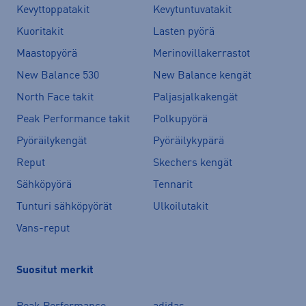
Kevyttoppatakit
Kevytuntuvatakit
Kuoritakit
Lasten pyörä
Maastopyörä
Merinovillakerrastot
New Balance 530
New Balance kengät
North Face takit
Paljasjalkakengät
Peak Performance takit
Polkupyörä
Pyöräilykengät
Pyöräilykypärä
Reput
Skechers kengät
Sähköpyörä
Tennarit
Tunturi sähköpyörät
Ulkoilutakit
Vans-reput
Suositut merkit