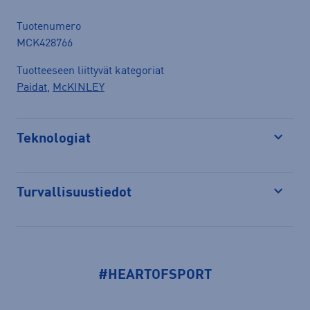
Tuotenumero
MCK428766
Tuotteeseen liittyvät kategoriat
Paidat
,
McKINLEY
Teknologiat
Avaa
Turvallisuustiedot
Avaa
#HEARTOFSPORT