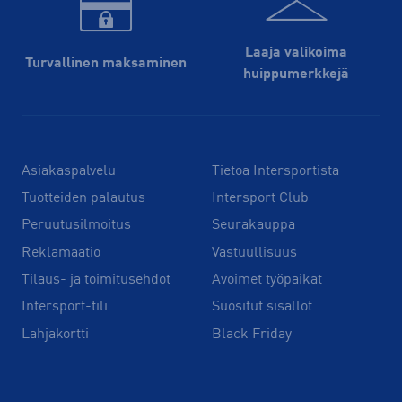
Laaja valikoima
Turvallinen maksaminen
huippu­merkkejä
Asiakaspalvelu
Tietoa Intersportista
Tuotteiden palautus
Intersport Club
Peruutusilmoitus
Seurakauppa
Reklamaatio
Vastuullisuus
Tilaus- ja toimitusehdot
Avoimet työpaikat
Intersport-tili
Suositut sisällöt
Lahjakortti
Black Friday