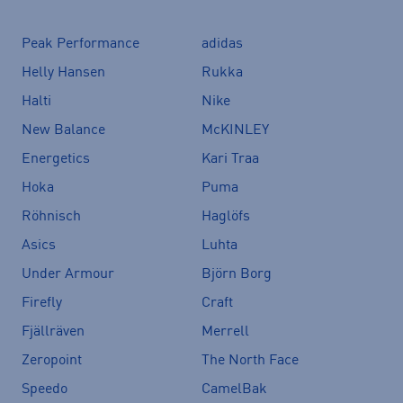
Peak Performance
adidas
Helly Hansen
Rukka
Halti
Nike
New Balance
McKINLEY
Energetics
Kari Traa
Hoka
Puma
Röhnisch
Haglöfs
Asics
Luhta
Under Armour
Björn Borg
Firefly
Craft
Fjällräven
Merrell
Zeropoint
The North Face
Speedo
CamelBak