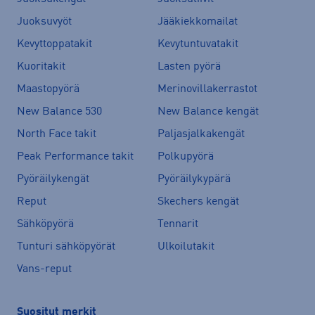
Juoksuvyöt
Jääkiekkomailat
Kevyttoppatakit
Kevytuntuvatakit
Kuoritakit
Lasten pyörä
Maastopyörä
Merinovillakerrastot
New Balance 530
New Balance kengät
North Face takit
Paljasjalkakengät
Peak Performance takit
Polkupyörä
Pyöräilykengät
Pyöräilykypärä
Reput
Skechers kengät
Sähköpyörä
Tennarit
Tunturi sähköpyörät
Ulkoilutakit
Vans-reput
Suositut merkit