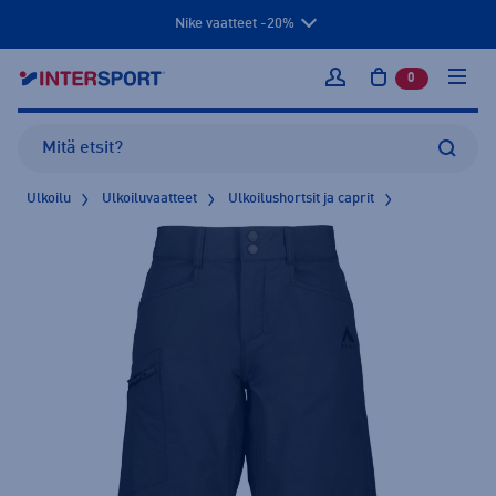
Nike vaatteet -20%
0
tuotetta osto
Kirjaudu sisään
Ulkoilu
Ulkoiluvaatteet
Ulkoilushortsit ja caprit