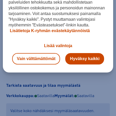
palveluiden tehokkuutta sekä mahdollistetaan
yksilöllinen ostokokemus ja personoidun mainonnan
tarjoaminen. Voit antaa suostumuksesi painamalla
”Hyväksy kaikki”. Pystyt muuttamaan valintojasi
Koko
myöhemmin ”Evästeasetukset”-linkin kautta.
34
36
38
40
42
44
46
Lisätietoja K-ryhmän evästekäytännöistä
Kokotaulukko
Lisää valintoja
Vain välttämättömät
Hyväksy kaikki
Lisää ostoskoriin
Tarkista saatavuus ja tilaa myymälästä
Verkkokauppa:
Saatavilla
Myymälät:
Saatavilla
Valitse koko nähdäksesi myymäläsaatavuuden.