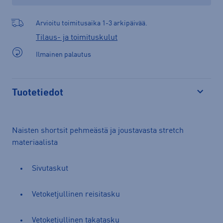
Arvioitu toimitusaika 1-3 arkipäivää.
Tilaus- ja toimituskulut
Ilmainen palautus
Tuotetiedot
Avaa
Naisten shortsit pehmeästä ja joustavasta stretch
materiaalista
Sivutaskut
Vetoketjullinen reisitasku
Vetoketjullinen takatasku