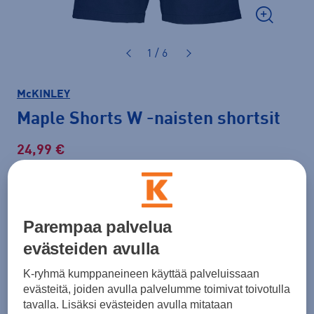
1 / 6
McKINLEY
Maple Shorts W
-naisten shortsit
24,99 €
39,99 €
-37 %
Normaalihinta: 49,90 €
Lisätietoa
30pv alin hinta: 39,99 €
Parempaa palvelua
evästeiden avulla
Väri
Musta
K-ryhmä kumppaneineen käyttää palveluissaan
evästeitä, joiden avulla palvelumme toimivat toivotulla
tavalla. Lisäksi evästeiden avulla mitataan