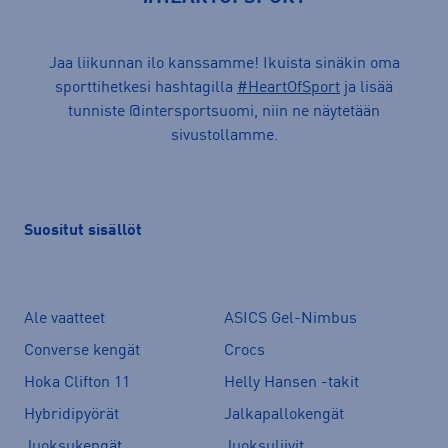
Jaa liikunnan ilo kanssamme! Ikuista sinäkin oma
sporttihetkesi hashtagilla
#HeartOfSport
ja lisää
tunniste @intersportsuomi, niin ne näytetään
sivustollamme.
Suositut sisällöt
Ale vaatteet
ASICS Gel-Nimbus
Converse kengät
Crocs
Hoka Clifton 11
Helly Hansen -takit
Hybridipyörät
Jalkapallokengät
Juoksukengät
Juoksuliivit