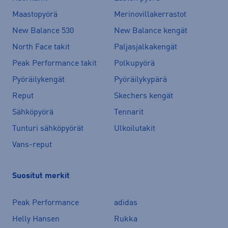
Maastopyörä
Merinovillakerrastot
New Balance 530
New Balance kengät
North Face takit
Paljasjalkakengät
Peak Performance takit
Polkupyörä
Pyöräilykengät
Pyöräilykypärä
Reput
Skechers kengät
Sähköpyörä
Tennarit
Tunturi sähköpyörät
Ulkoilutakit
Vans-reput
Suositut merkit
Peak Performance
adidas
Helly Hansen
Rukka