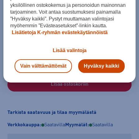
yksilöllinen ostokokemus ja personoidun mainonnan
tarjoaminen. Voit antaa suostumuksesi painamalla
”Hyväksy kaikki”. Pystyt muuttamaan valintojasi
myöhemmin ”Evästeasetukset”-linkin kautta.
Lisätietoja K-ryhmän evästekäytännöistä
Koko
36
38
40
42
46
Lisää valintoja
Kokotaulukko
Vain välttämättömät
Hyväksy kaikki
Lisää ostoskoriin
Tarkista saatavuus ja tilaa myymälästä
Verkkokauppa:
Saatavilla
Myymälät:
Saatavilla