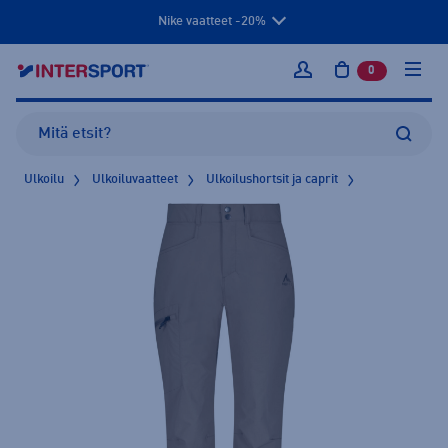
Nike vaatteet -20%
0
tuotetta osto
Kirjaudu sisään
Ulkoilu
Ulkoiluvaatteet
Ulkoilushortsit ja caprit