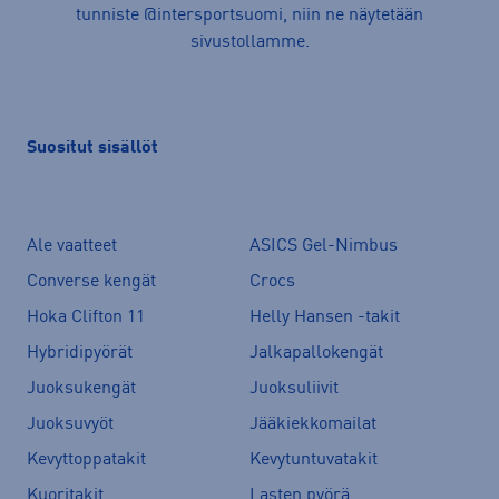
tunniste @intersportsuomi, niin ne näytetään
sivustollamme.
Suositut sisällöt
Ale vaatteet
ASICS Gel-Nimbus
Converse kengät
Crocs
Hoka Clifton 11
Helly Hansen -takit
Hybridipyörät
Jalkapallokengät
Juoksukengät
Juoksuliivit
Juoksuvyöt
Jääkiekkomailat
Kevyttoppatakit
Kevytuntuvatakit
Kuoritakit
Lasten pyörä