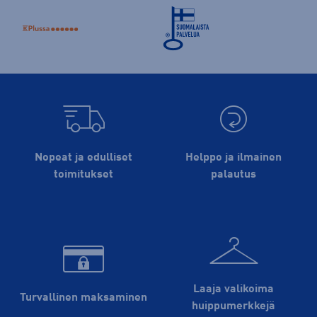
Nopeat ja edulliset
Helppo ja ilmainen
toimitukset
palautus
Laaja valikoima
Turvallinen maksaminen
huippu­merkkejä