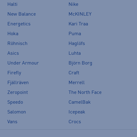
Halti
Nike
New Balance
McKINLEY
Energetics
Kari Traa
Hoka
Puma
Röhnisch
Haglöfs
Asics
Luhta
Under Armour
Björn Borg
Firefly
Craft
Fjällräven
Merrell
Zeropoint
The North Face
Speedo
CamelBak
Salomon
Icepeak
Vans
Crocs