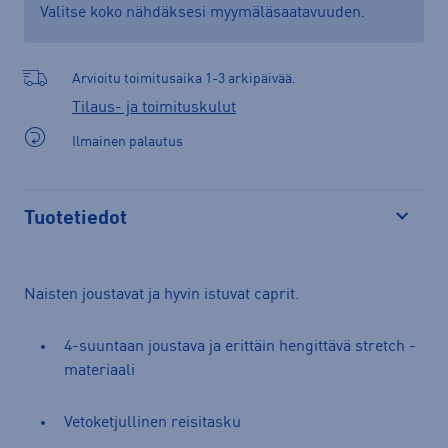
Valitse koko nähdäksesi myymäläsaatavuuden.
Arvioitu toimitusaika 1-3 arkipäivää.
Tilaus- ja toimituskulut
Ilmainen palautus
Tuotetiedot
Avaa
Naisten joustavat ja hyvin istuvat caprit.
4-suuntaan joustava ja erittäin hengittävä stretch -
materiaali
Vetoketjullinen reisitasku