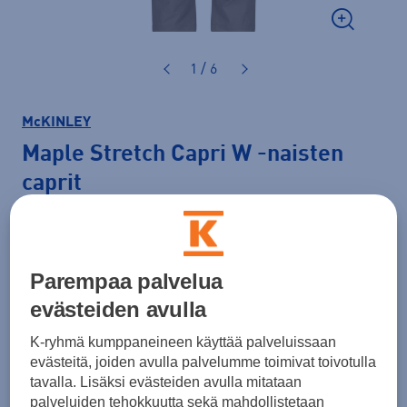
1 / 6
McKINLEY
Maple Stretch Capri W
-naisten
caprit
29,99 €
49,99 €
-40 %
Parempaa palvelua
Normaalihinta: 59,90 €
evästeiden avulla
Lisätietoa
30pv alin hinta: 49,99 €
K-ryhmä kumppaneineen käyttää palveluissaan
Väri
Beige
evästeitä, joiden avulla palvelumme toimivat toivotulla
tavalla. Lisäksi evästeiden avulla mitataan
palveluiden tehokkuutta sekä mahdollistetaan