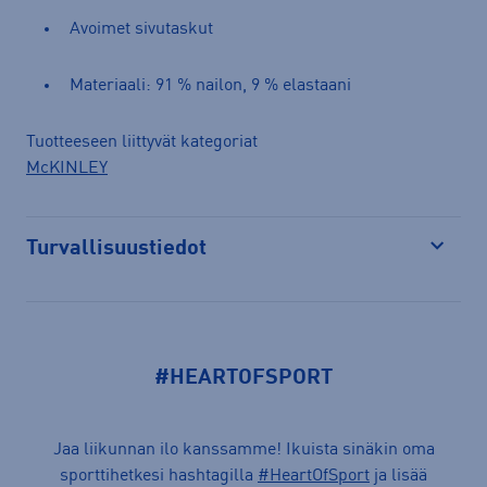
Avoimet sivutaskut
Materiaali: 91 % nailon, 9 % elastaani
Tuotteeseen liittyvät kategoriat
McKINLEY
Turvallisuustiedot
Avaa
#HEARTOFSPORT
Jaa liikunnan ilo kanssamme! Ikuista sinäkin oma
sporttihetkesi hashtagilla
#HeartOfSport
ja lisää