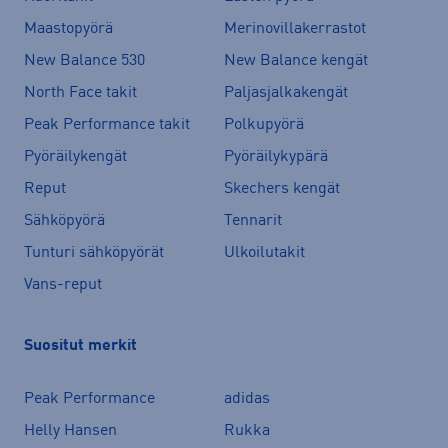
Maastopyörä
Merinovillakerrastot
New Balance 530
New Balance kengät
North Face takit
Paljasjalkakengät
Peak Performance takit
Polkupyörä
Pyöräilykengät
Pyöräilykypärä
Reput
Skechers kengät
Sähköpyörä
Tennarit
Tunturi sähköpyörät
Ulkoilutakit
Vans-reput
Suositut merkit
Peak Performance
adidas
Helly Hansen
Rukka