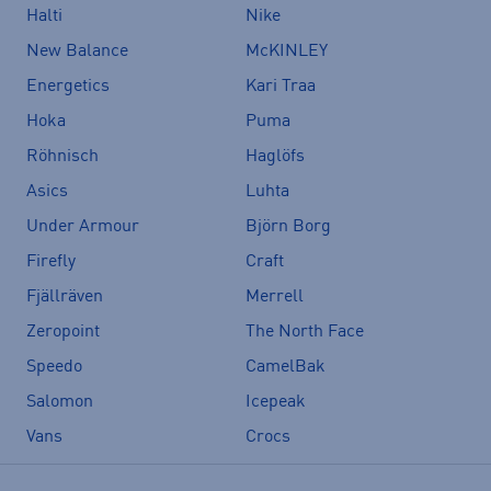
Halti
Nike
New Balance
McKINLEY
Energetics
Kari Traa
Hoka
Puma
Röhnisch
Haglöfs
Asics
Luhta
Under Armour
Björn Borg
Firefly
Craft
Fjällräven
Merrell
Zeropoint
The North Face
Speedo
CamelBak
Salomon
Icepeak
Vans
Crocs