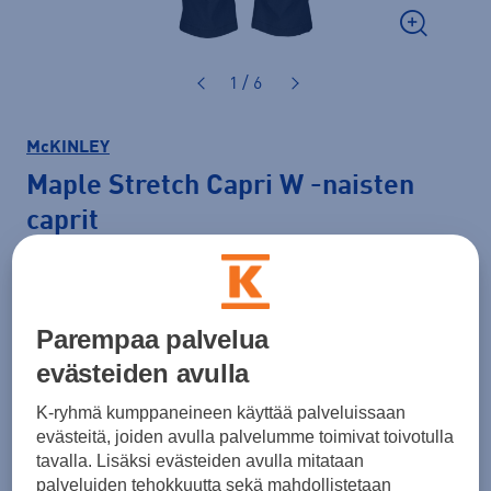
1 / 6
McKINLEY
Maple Stretch Capri W
-naisten
caprit
29,99 €
49,99 €
-40 %
Parempaa palvelua
Normaalihinta: 59,90 €
evästeiden avulla
Lisätietoa
30pv alin hinta: 49,99 €
K-ryhmä kumppaneineen käyttää palveluissaan
Väri
Musta
evästeitä, joiden avulla palvelumme toimivat toivotulla
tavalla. Lisäksi evästeiden avulla mitataan
palveluiden tehokkuutta sekä mahdollistetaan