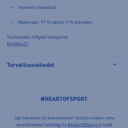
Avoimet sivutaskut
Materiaali: 91 % nailon, 9 % elastaani
Tuotteeseen liittyvät kategoriat
McKINLEY
Turvallisuustiedot
Avaa
#HEARTOFSPORT
Jaa liikunnan ilo kanssamme! Ikuista sinäkin oma
sporttihetkesi hashtagilla
#HeartOfSport
ja lisää