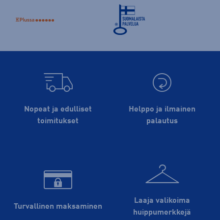
Nopeat ja edulliset
Helppo ja ilmainen
toimitukset
palautus
Laaja valikoima
Turvallinen maksaminen
huippu­merkkejä