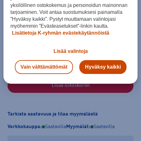
yksilöllinen ostokokemus ja personoidun mainonnan
tarjoaminen. Voit antaa suostumuksesi painamalla
”Hyväksy kaikki”. Pystyt muuttamaan valintojasi
myöhemmin ”Evästeasetukset”-linkin kautta.
Lisätietoja K-ryhmän evästekäytännöistä
Koko
34
36
38
40
42
44
46
Lisää valintoja
Kokotaulukko
Vain välttämättömät
Hyväksy kaikki
Lisää ostoskoriin
Tarkista saatavuus ja tilaa myymälästä
Verkkokauppa:
Saatavilla
Myymälät:
Saatavilla