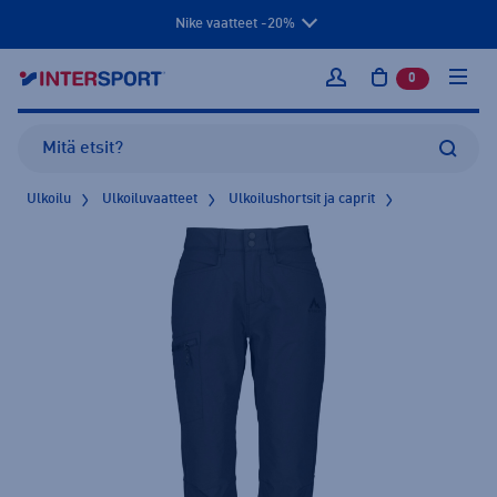
Nike vaatteet -20%
0
tuotetta osto
Kirjaudu sisään
Ulkoilu
Ulkoiluvaatteet
Ulkoilushortsit ja caprit