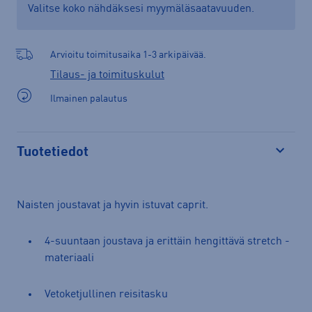
Valitse koko nähdäksesi myymäläsaatavuuden.
Arvioitu toimitusaika 1-3 arkipäivää.
Tilaus- ja toimituskulut
Ilmainen palautus
Tuotetiedot
Avaa
Naisten joustavat ja hyvin istuvat caprit.
4-suuntaan joustava ja erittäin hengittävä stretch -
materiaali
Vetoketjullinen reisitasku