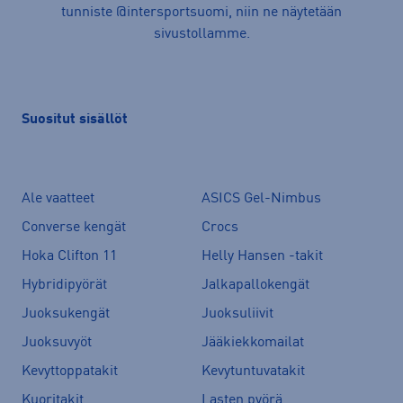
tunniste @intersportsuomi, niin ne näytetään
sivustollamme.
Suositut sisällöt
Ale vaatteet
ASICS Gel-Nimbus
Converse kengät
Crocs
Hoka Clifton 11
Helly Hansen -takit
Hybridipyörät
Jalkapallokengät
Juoksukengät
Juoksuliivit
Juoksuvyöt
Jääkiekkomailat
Kevyttoppatakit
Kevytuntuvatakit
Kuoritakit
Lasten pyörä