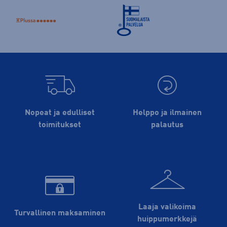
Nopeat ja edulliset
Helppo ja ilmainen
toimitukset
palautus
Laaja valikoima
Turvallinen maksaminen
huippu­merkkejä