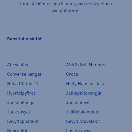
tunniste @intersportsuomi, niin ne näytetään
sivustollamme.
Suositut sisällöt
Ale vaatteet
ASICS Gel-Nimbus
Converse kengät
Crocs
Hoka Clifton 11
Helly Hansen -takit
Hybridipyörät
Jalkapallokengät
Juoksukengät
Juoksuliivit
Juoksuvyöt
Jääkiekkomailat
Kevyttoppatakit
Kevytuntuvatakit
Kuoritakit
Lasten pyörä