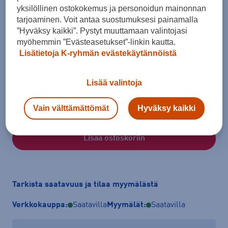
yksilöllinen ostokokemus ja personoidun mainonnan
tarjoaminen. Voit antaa suostumuksesi painamalla
”Hyväksy kaikki”. Pystyt muuttamaan valintojasi
myöhemmin ”Evästeasetukset”-linkin kautta.
Lisätietoja K-ryhmän evästekäytännöistä
Koko
34
36
38
40
42
44
46
Lisää valintoja
Kokotaulukko
Vain välttämättömät
Hyväksy kaikki
Lisää ostoskoriin
Tarkista saatavuus ja tilaa myymälästä
Verkkokauppa:
Saatavilla
Myymälät:
Saatavilla