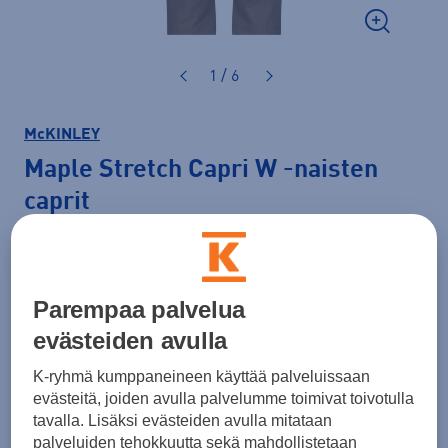
1 / 6
McKINLEY
Maple Stretch Capri W
-naisten
caprit
29,99 €
49,99 €
-40 %
Parempaa palvelua
Normaalihinta: 59,90 €
evästeiden avulla
Lisätietoa
30pv alin hinta: 49,99 €
K-ryhmä kumppaneineen käyttää palveluissaan
Väri
Beige
evästeitä, joiden avulla palvelumme toimivat toivotulla
tavalla. Lisäksi evästeiden avulla mitataan
palveluiden tehokkuutta sekä mahdollistetaan