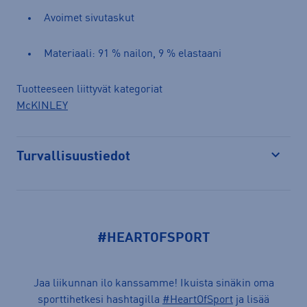
Avoimet sivutaskut
Materiaali: 91 % nailon, 9 % elastaani
Tuotteeseen liittyvät kategoriat
McKINLEY
Turvallisuustiedot
Avaa
#HEARTOFSPORT
Jaa liikunnan ilo kanssamme! Ikuista sinäkin oma
sporttihetkesi hashtagilla
#HeartOfSport
ja lisää