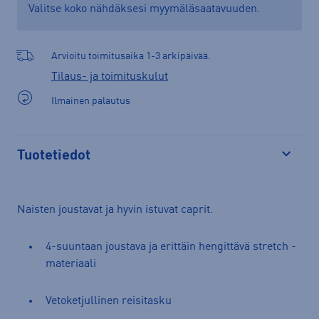
Valitse koko nähdäksesi myymäläsaatavuuden.
Arvioitu toimitusaika 1-3 arkipäivää.
Tilaus- ja toimituskulut
Ilmainen palautus
Tuotetiedot
Avaa
Naisten joustavat ja hyvin istuvat caprit.
4-suuntaan joustava ja erittäin hengittävä stretch -
materiaali
Vetoketjullinen reisitasku