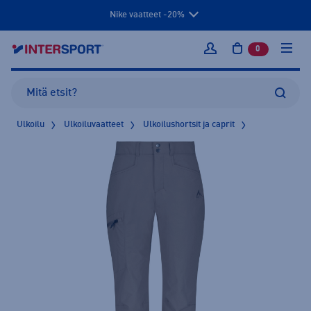
Nike vaatteet -20%
0
tuotetta osto
Kirjaudu sisään
Ulkoilu
Ulkoiluvaatteet
Ulkoilushortsit ja caprit