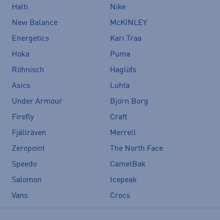
Halti
Nike
New Balance
McKINLEY
Energetics
Kari Traa
Hoka
Puma
Röhnisch
Haglöfs
Asics
Luhta
Under Armour
Björn Borg
Firefly
Craft
Fjällräven
Merrell
Zeropoint
The North Face
Speedo
CamelBak
Salomon
Icepeak
Vans
Crocs