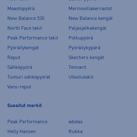
Maastopyörä
Merinovillakerrastot
New Balance 530
New Balance kengät
North Face takit
Paljasjalkakengät
Peak Performance takit
Polkupyörä
Pyöräilykengät
Pyöräilykypärä
Reput
Skechers kengät
Sähköpyörä
Tennarit
Tunturi sähköpyörät
Ulkoilutakit
Vans-reput
Suositut merkit
Peak Performance
adidas
Helly Hansen
Rukka