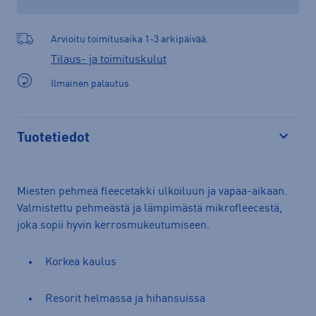
Arvioitu toimitusaika 1-3 arkipäivää.
Tilaus- ja toimituskulut
Ilmainen palautus
Tuotetiedot
Avaa
Miesten pehmeä fleecetakki ulkoiluun ja vapaa-aikaan.
Valmistettu pehmeästä ja lämpimästä mikrofleecestä,
joka sopii hyvin kerrosmukeutumiseen.
Korkea kaulus
Resorit helmassa ja hihansuissa