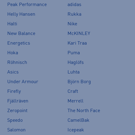
Peak Performance
adidas
Helly Hansen
Rukka
Halti
Nike
New Balance
McKINLEY
Energetics
Kari Traa
Hoka
Puma
Röhnisch
Haglöfs
Asics
Luhta
Under Armour
Björn Borg
Firefly
Craft
Fjällräven
Merrell
Zeropoint
The North Face
Speedo
CamelBak
Salomon
Icepeak