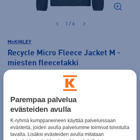
1 / 6
McKINLEY
Recycle Micro Fleece Jacket M
-
miesten fleecetakki
19,99 €
Hinta verkossa
Normaalihinta: 29,90 €
Parempaa palvelua
Lisätietoa
30pv alin hinta: 19,99 €
evästeiden avulla
Väri
Tummanruskea
K-ryhmä kumppaneineen käyttää palveluissaan
evästeitä, joiden avulla palvelumme toimivat toivotulla
tavalla. Lisäksi evästeiden avulla mitataan