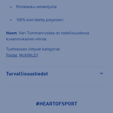
Rintatasku vetoketjulla
100% kierrätetty polyesteri
Huom
. Väri Tummanruskea on todellisuudessa
kuvanmukainen vihreä.
Tuotteeseen liittyvät kategoriat
Paidat
,
McKINLEY
Turvallisuustiedot
Avaa
#HEARTOFSPORT