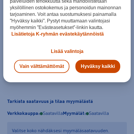
palveluiden tehokkuutta sekä mahdollistetaan
yksilöllinen ostokokemus ja personoidun mainonnan
tarjoaminen. Voit antaa suostumuksesi painamalla
”Hyväksy kaikki”. Pystyt muuttamaan valintojasi
myöhemmin ”Evästeasetukset”-linkin kautta.
Koko
Lisätietoja K-ryhmän evästekäytännöistä
S
M
L
XL
XXL
Kokotaulukko
Lisää valintoja
Vain välttämättömät
Hyväksy kaikki
Lisää ostoskoriin
Tarkista saatavuus ja tilaa myymälästä
Verkkokauppa:
Saatavilla
Myymälät:
Saatavilla
Valitse koko nähdäksesi myymäläsaatavuuden.