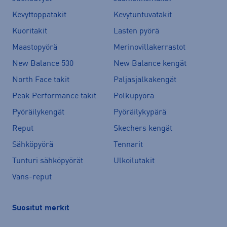
Kevyttoppatakit
Kevytuntuvatakit
Kuoritakit
Lasten pyörä
Maastopyörä
Merinovillakerrastot
New Balance 530
New Balance kengät
North Face takit
Paljasjalkakengät
Peak Performance takit
Polkupyörä
Pyöräilykengät
Pyöräilykypärä
Reput
Skechers kengät
Sähköpyörä
Tennarit
Tunturi sähköpyörät
Ulkoilutakit
Vans-reput
Suositut merkit