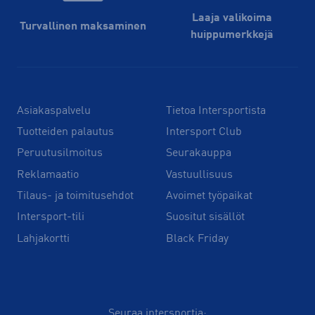
Laaja valikoima
Turvallinen maksaminen
huippu­merkkejä
Asiakaspalvelu
Tietoa Intersportista
Tuotteiden palautus
Intersport Club
Peruutusilmoitus
Seurakauppa
Reklamaatio
Vastuullisuus
Tilaus- ja toimitusehdot
Avoimet työpaikat
Intersport-tili
Suositut sisällöt
Lahjakortti
Black Friday
Seuraa intersportia: