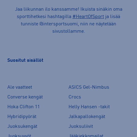
Jaa liikunnan ilo kanssamme! Ikuista sinäkin oma
sporttihetkesi hashtagilla
#HeartOfSport
ja lisää
tunniste @intersportsuomi, niin ne näytetään
sivustollamme.
Suositut sisällöt
Ale vaatteet
ASICS Gel-Nimbus
Converse kengät
Crocs
Hoka Clifton 11
Helly Hansen -takit
Hybridipyörät
Jalkapallokengät
Juoksukengät
Juoksuliivit
Juoksuvyöt
Jääkiekkomailat