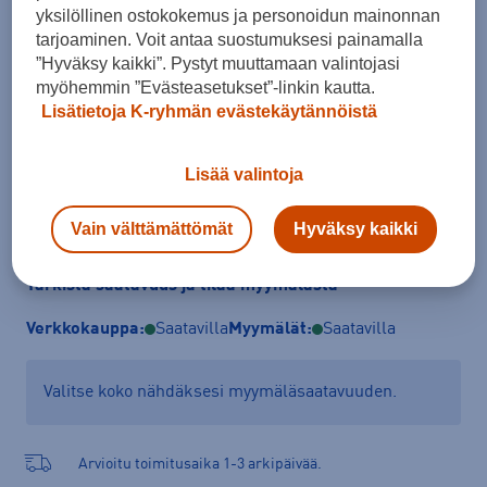
yksilöllinen ostokokemus ja personoidun mainonnan
Koko
tarjoaminen. Voit antaa suostumuksesi painamalla
S
M
XL
XXL
”Hyväksy kaikki”. Pystyt muuttamaan valintojasi
myöhemmin ”Evästeasetukset”-linkin kautta.
Kokotaulukko
Lisätietoja K-ryhmän evästekäytännöistä
Lisää valintoja
Lisää ostoskoriin
Vain välttämättömät
Hyväksy kaikki
Tarkista saatavuus ja tilaa myymälästä
Verkkokauppa:
Saatavilla
Myymälät:
Saatavilla
Valitse koko nähdäksesi myymäläsaatavuuden.
Arvioitu toimitusaika 1-3 arkipäivää.