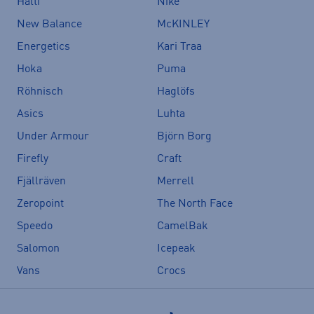
Halti
Nike
New Balance
McKINLEY
Energetics
Kari Traa
Hoka
Puma
Röhnisch
Haglöfs
Asics
Luhta
Under Armour
Björn Borg
Firefly
Craft
Fjällräven
Merrell
Zeropoint
The North Face
Speedo
CamelBak
Salomon
Icepeak
Vans
Crocs