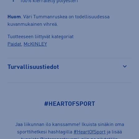
100% kierrätetty polyesteri
Huom
. Väri Tummanruskea on todellisuudessa
kuvanmukainen vihreä.
Tuotteeseen liittyvät kategoriat
Paidat
,
McKINLEY
Turvallisuustiedot
Avaa
#HEARTOFSPORT
Jaa liikunnan ilo kanssamme! Ikuista sinäkin oma
sporttihetkesi hashtagilla
#HeartOfSport
ja lisää