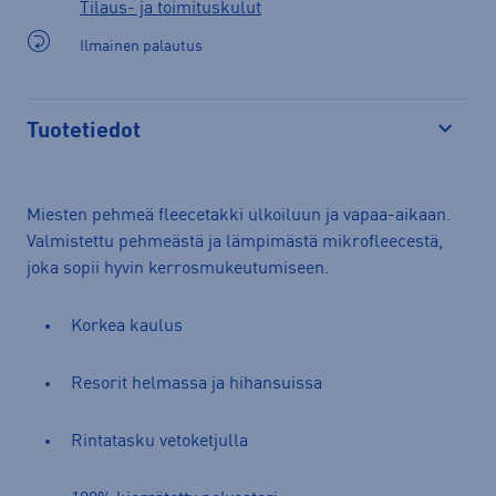
Tilaus- ja toimituskulut
Ilmainen palautus
Tuotetiedot
Avaa
Miesten pehmeä fleecetakki ulkoiluun ja vapaa-aikaan.
Valmistettu pehmeästä ja lämpimästä mikrofleecestä,
joka sopii hyvin kerrosmukeutumiseen.
Korkea kaulus
Resorit helmassa ja hihansuissa
Rintatasku vetoketjulla