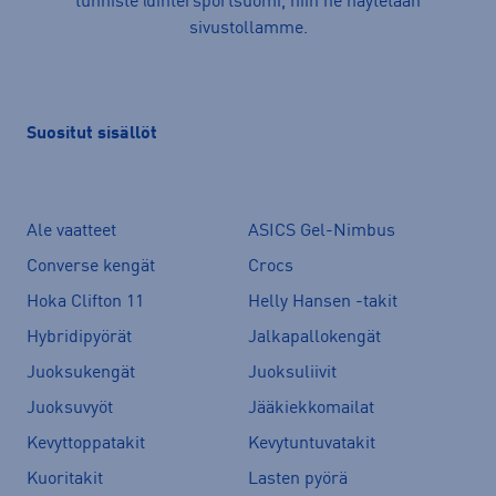
tunniste @intersportsuomi, niin ne näytetään
sivustollamme.
Suositut sisällöt
Ale vaatteet
ASICS Gel-Nimbus
Converse kengät
Crocs
Hoka Clifton 11
Helly Hansen -takit
Hybridipyörät
Jalkapallokengät
Juoksukengät
Juoksuliivit
Juoksuvyöt
Jääkiekkomailat
Kevyttoppatakit
Kevytuntuvatakit
Kuoritakit
Lasten pyörä