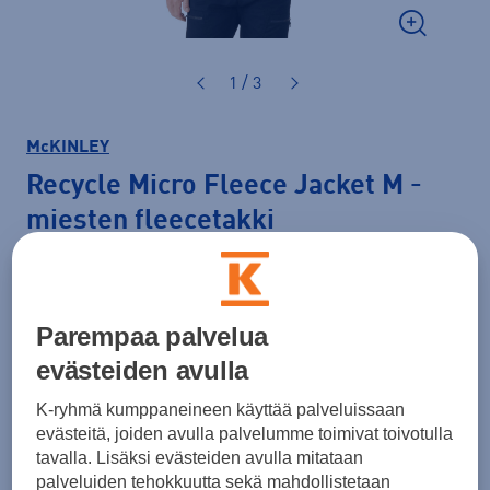
1 / 3
McKINLEY
Recycle Micro Fleece Jacket M
-
miesten fleecetakki
29,90 €
Väri
Tummanruskea
Parempaa palvelua
evästeiden avulla
K-ryhmä kumppaneineen käyttää palveluissaan
evästeitä, joiden avulla palvelumme toimivat toivotulla
tavalla. Lisäksi evästeiden avulla mitataan
palveluiden tehokkuutta sekä mahdollistetaan