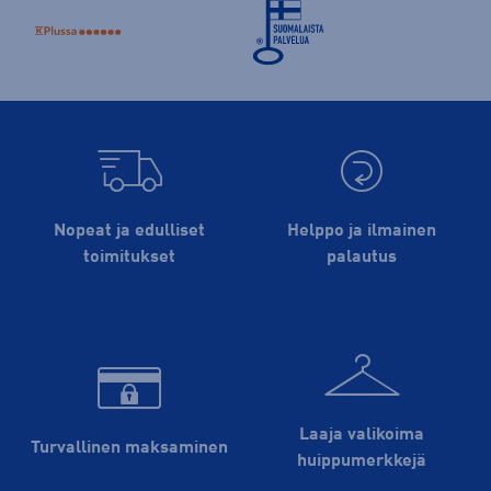
Nopeat ja edulliset
Helppo ja ilmainen
toimitukset
palautus
Laaja valikoima
Turvallinen maksaminen
huippu­merkkejä