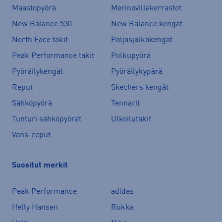
Maastopyörä
Merinovillakerrastot
New Balance 530
New Balance kengät
North Face takit
Paljasjalkakengät
Peak Performance takit
Polkupyörä
Pyöräilykengät
Pyöräilykypärä
Reput
Skechers kengät
Sähköpyörä
Tennarit
Tunturi sähköpyörät
Ulkoilutakit
Vans-reput
Suositut merkit
Peak Performance
adidas
Helly Hansen
Rukka