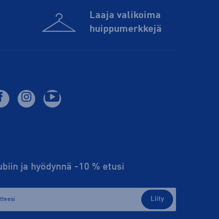
Laaja valikoima
huippu­merkkejä
lubiin ja hyödynnä -10 % etusi
Liity