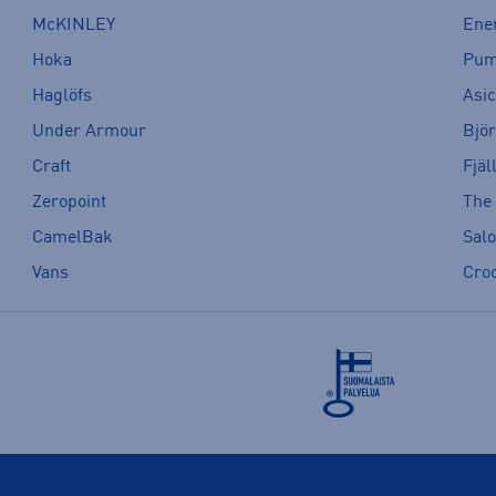
McKINLEY
Ene
Hoka
Pu
Haglöfs
Asi
Under Armour
Bjö
Craft
Fjäl
Zeropoint
The
CamelBak
Sal
Vans
Cro