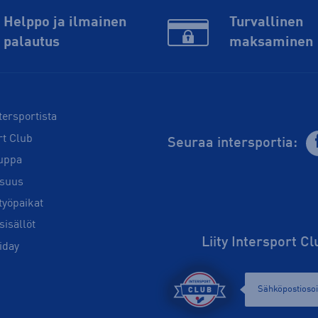
Helppo ja ilmainen
Turvallinen
palautus
maksaminen
tersportista
rt Club
Seuraa intersportia:
uppa
isuus
työpaikat
sisällöt
Liity Intersport C
iday