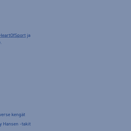
HeartOfSport
ja
.
verse kengät
y Hansen -takit