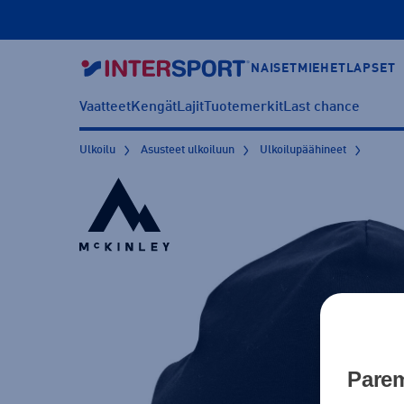
NAISET
MIEHET
LAPSET
Vaatteet
Kengät
Lajit
Tuotemerkit
Last chance
Ulkoilu
Asusteet ulkoiluun
Ulkoilupäähineet
Parem