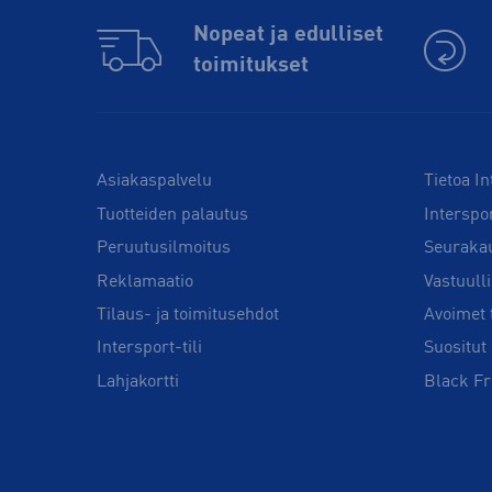
Nopeat ja edulliset
toimitukset
Asiakaspalvelu
Tietoa In
Tuotteiden palautus
Interspo
Peruutusilmoitus
Seuraka
Reklamaatio
Vastuull
Tilaus- ja toimitusehdot
Avoimet 
Intersport-tili
Suositut 
Lahjakortti
Black Fr