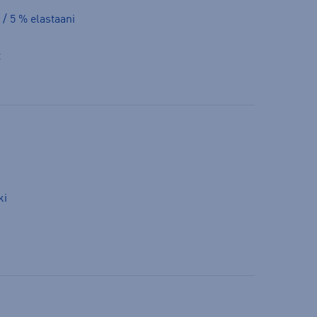
 / 5 % elastaani
t
ki