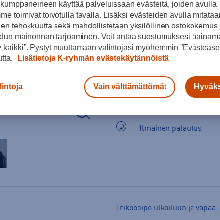
kumppaneineen käyttää palveluissaan evästeitä, joiden avulla
e toimivat toivotulla tavalla. Lisäksi evästeiden avulla mitataa
den tehokkuutta sekä mahdollistetaan yksilöllinen ostokokemus 
dun mainonnan tarjoaminen. Voit antaa suostumuksesi painama
 kaikki”. Pystyt muuttamaan valintojasi myöhemmin ”Evästeaset
utta.
Lisätietoja K-ryhmän evästekäytännöistä
lintoja
Vain välttämättömät
Hyväks
Arvioitu toimitusaika 1-
Ilmainen palautus
Trikoopipo ulkoiluun ja vapaa