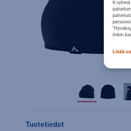
K-ryhmä 
palvelumm
palvelui
personoi
”Hyväksy
linkin ka
Lisää va
Tuotetiedot