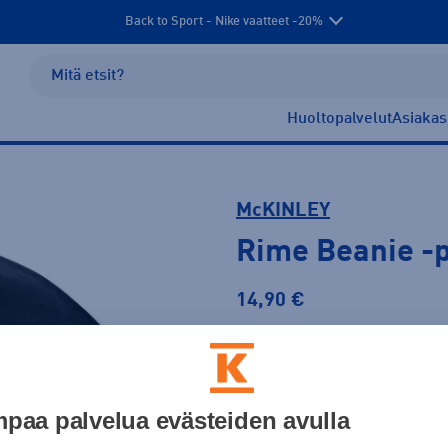
Back to Sport - Nike vaatteet -20%
Huoltopalvelut
Asiakas
McKINLEY
Rime Beanie
-
14,90 €
Väri
paa palvelua evästeiden avulla
Musta