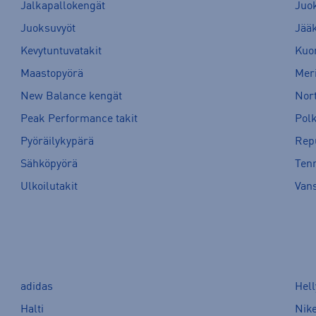
Jalkapallokengät
Juo
Juoksuvyöt
Jää
Kevytuntuvatakit
Kuor
Maastopyörä
Meri
New Balance kengät
Nort
Peak Performance takit
Pol
Pyöräilykypärä
Rep
Sähköpyörä
Tenn
Ulkoilutakit
Van
adidas
Hel
Halti
Nik