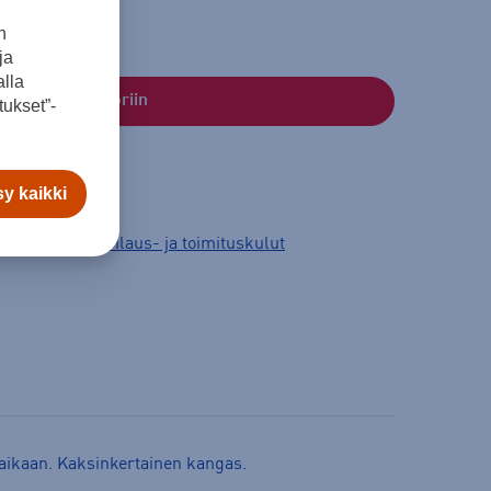
n
ja
lla
Lisää ostoskoriin
ukset”-
y kaikki
3 arkipäivää.
Tilaus- ja toimituskulut
-aikaan. Kaksinkertainen kangas.