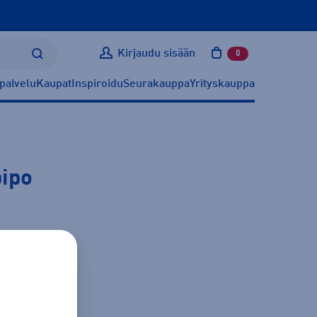
Kirjaudu sisään
0
tuotetta ostoskoris
palvelu
Kaupat
Inspiroidu
Seurakauppa
Yrityskauppa
pipo