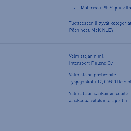
Materiaali: 95 % puuvilla
Tuotteeseen liittyvät kategoria
Päähineet
,
McKINLEY
Valmistajan nimi:
Intersport Finland Oy
Valmistajan postiosoite:
Työpajankatu 12, 00580 Helsin
Valmistajan sähköinen osoite:
asiakaspalvelu@intersport.fi