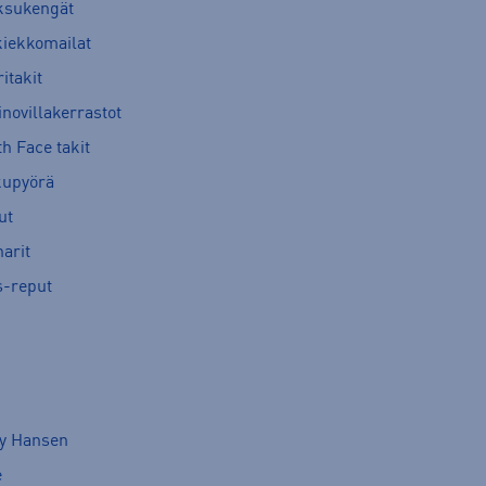
ksukengät
kiekkomailat
itakit
novillakerrastot
h Face takit
kupyörä
ut
arit
s-reput
ly Hansen
e