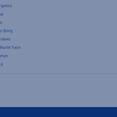
rgetics
ma
cs
rn Borg
lräven
 North Face
omon
cs