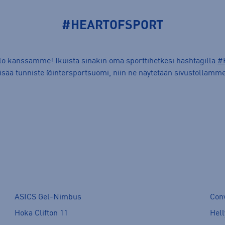
#HEARTOFSPORT
ilo kanssamme! Ikuista sinäkin oma sporttihetkesi hashtagilla
#
lisää tunniste @intersportsuomi, niin ne näytetään sivustollamme
ASICS Gel-Nimbus
Con
Hoka Clifton 11
Hell