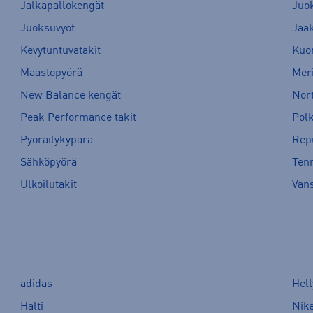
Jalkapallokengät
Juo
Juoksuvyöt
Jää
Kevytuntuvatakit
Kuor
Maastopyörä
Meri
New Balance kengät
Nort
Peak Performance takit
Pol
Pyöräilykypärä
Rep
Sähköpyörä
Tenn
Ulkoilutakit
Van
adidas
Hel
Halti
Nik