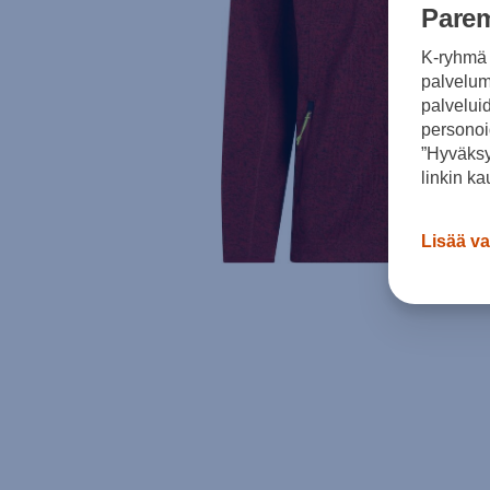
Parem
K-ryhmä 
palvelumm
palvelui
personoi
”Hyväksy
linkin ka
Lisää va