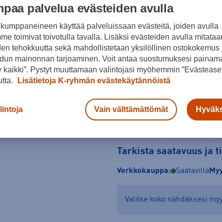
paa palvelua evästeiden avulla
Koko
kumppaneineen käyttää palveluissaan evästeitä, joiden avulla
S
e toimivat toivotulla tavalla. Lisäksi evästeiden avulla mitataa
den tehokkuutta sekä mahdollistetaan yksilöllinen ostokokemus 
Kokotaulukko
dun mainonnan tarjoaminen. Voit antaa suostumuksesi painama
 kaikki”. Pystyt muuttamaan valintojasi myöhemmin ”Evästeaset
utta.
Lisätietoja K-ryhmän evästekäytännöistä
lintoja
Vain välttämättömät
Hyväks
Tarkista saatavuus ja 
Verkkokauppa:
Saatavilla
Myy
Valitse koko nähdäksesi m