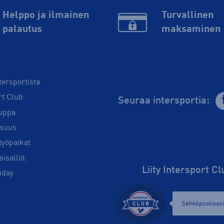
Helppo ja ilmainen
Turvallinen
palautus
maksaminen
tersportista
rt Club
Seuraa intersportia:
uppa
isuus
työpaikat
sisällöt
Liity Intersport C
iday