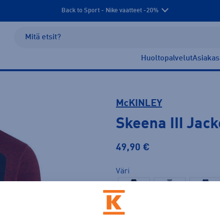
Back to Sport - Nike vaatteet -20%
Huoltopalvelut
Asiakas
McKINLEY
Skeena III Jack
49,90 €
Väri