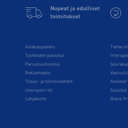
Nopeat ja edulliset
toimitukset
Asiakaspalvelu
Tietoa In
Tuotteiden palautus
Interspo
Peruutusilmoitus
Seuraka
Reklamaatio
Vastuull
Tilaus- ja toimitusehdot
Avoimet 
Intersport-tili
Suositut 
Lahjakortti
Black Fr