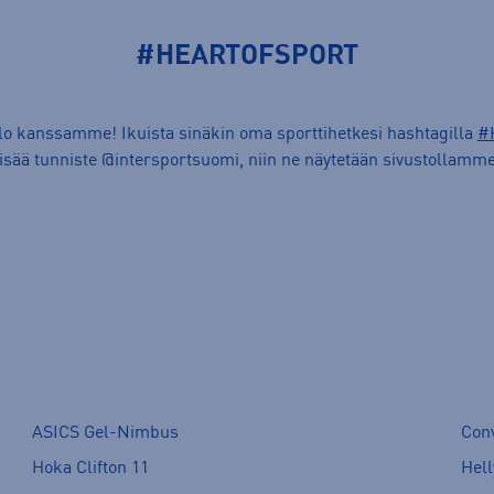
#HEARTOFSPORT
ilo kanssamme! Ikuista sinäkin oma sporttihetkesi hashtagilla
#
lisää tunniste @intersportsuomi, niin ne näytetään sivustollamme
ASICS Gel-Nimbus
Con
Hoka Clifton 11
Hell