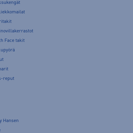
ksukengät
kiekkomailat
itakit
novillakerrastot
h Face takit
kupyörä
ut
arit
s-reput
ly Hansen
e