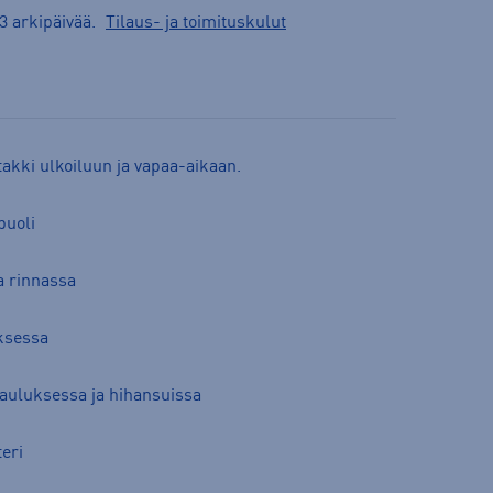
3 arkipäivää.
Tilaus- ja toimituskulut
akki ulkoiluun ja vapaa-aikaan.
puoli
a rinnassa
uksessa
kauluksessa ja hihansuissa
teri