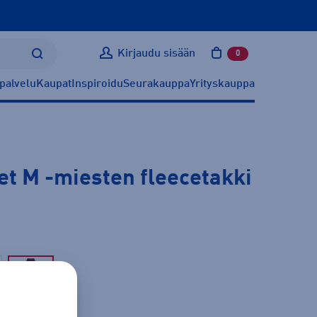
Kirjaudu sisään
0
tuotetta ostoskoris
palvelu
Kaupat
Inspiroidu
Seurakauppa
Yrityskauppa
et M
-miesten fleecetakki
Punainen