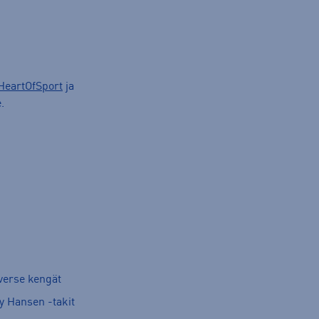
HeartOfSport
ja
.
verse kengät
y Hansen -takit