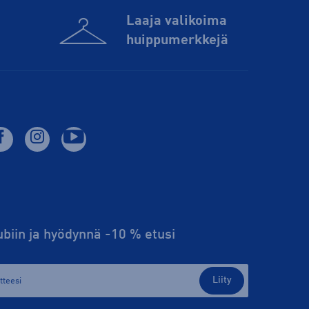
Laaja valikoima
huippu­merkkejä
lubiin ja hyödynnä -10 % etusi
Liity