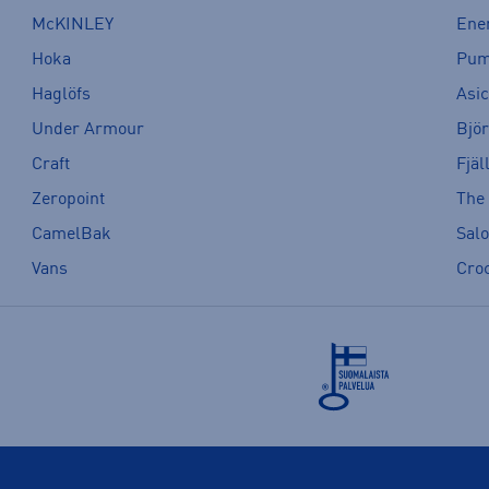
McKINLEY
Ene
Hoka
Pu
Haglöfs
Asi
Under Armour
Bjö
Craft
Fjäl
Zeropoint
The
CamelBak
Sal
Vans
Cro