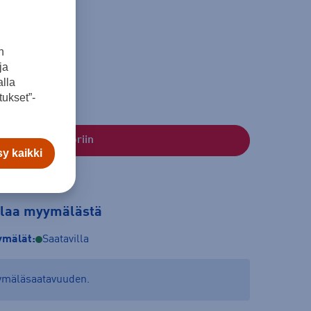
n
ja
lla
ukset”-
Lisää ostoskoriin
y kaikki
tilaa myymälästä
mälät:
Saatavilla
yymäläsaatavuuden.