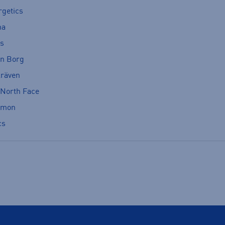
rgetics
ma
cs
rn Borg
lräven
 North Face
omon
cs