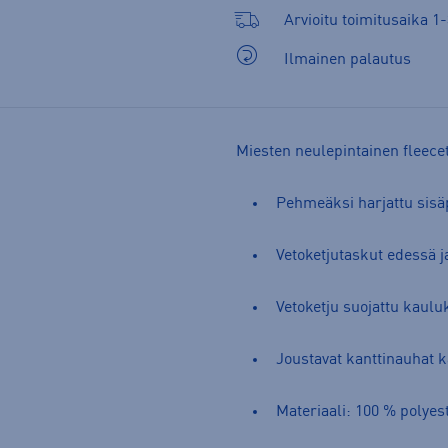
Arvioitu toimitusaika 1-
Ilmainen palautus
Miesten neulepintainen fleecet
Pehmeäksi harjattu sisä
Vetoketjutaskut edessä j
Vetoketju suojattu kaul
Joustavat kanttinauhat 
Materiaali: 100 % polyes