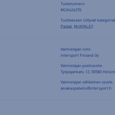
Tuotenumero
MCK426370
Tuotteeseen liittyvät kategoria
Paidat
,
McKINLEY
Valmistajan nimi:
Intersport Finland Oy
Valmistajan postiosoite:
Työpajankatu 12, 00580 Helsin
Valmistajan sähköinen osoite:
asiakaspalvelu@intersport.fi