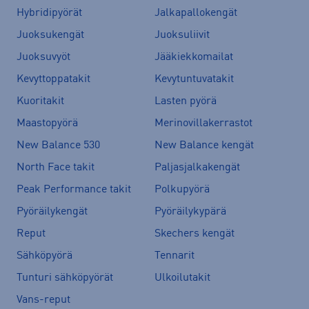
Hybridipyörät
Jalkapallokengät
Juoksukengät
Juoksuliivit
Juoksuvyöt
Jääkiekkomailat
Kevyttoppatakit
Kevytuntuvatakit
Kuoritakit
Lasten pyörä
Maastopyörä
Merinovillakerrastot
New Balance 530
New Balance kengät
North Face takit
Paljasjalkakengät
Peak Performance takit
Polkupyörä
Pyöräilykengät
Pyöräilykypärä
Reput
Skechers kengät
Sähköpyörä
Tennarit
Tunturi sähköpyörät
Ulkoilutakit
Vans-reput