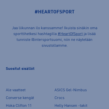
#HEARTOFSPORT
Jaa liikunnan ilo kanssamme! Ikuista sinäkin oma
sporttihetkesi hashtagilla
#HeartOfSport
ja lisää
tunniste @intersportsuomi, niin ne näytetään
sivustollamme.
Suositut sisällöt
Ale vaatteet
ASICS Gel-Nimbus
Converse kengät
Crocs
Hoka Clifton 11
Helly Hansen -takit