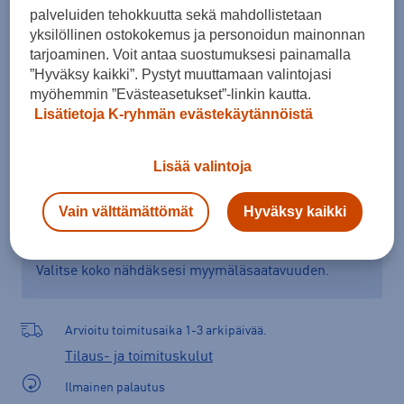
palveluiden tehokkuutta sekä mahdollistetaan
Kokotaulukko
yksilöllinen ostokokemus ja personoidun mainonnan
tarjoaminen. Voit antaa suostumuksesi painamalla
”Hyväksy kaikki”. Pystyt muuttamaan valintojasi
myöhemmin ”Evästeasetukset”-linkin kautta.
Lisää ostoskoriin
Lisätietoja K-ryhmän evästekäytännöistä
Lisää valintoja
Tarkista saatavuus ja tilaa myymälästä
Vain välttämättömät
Hyväksy kaikki
Verkkokauppa:
Saatavilla
Myymälät:
Saatavilla
Valitse koko nähdäksesi myymäläsaatavuuden.
Arvioitu toimitusaika 1-3 arkipäivää.
Tilaus- ja toimituskulut
Ilmainen palautus