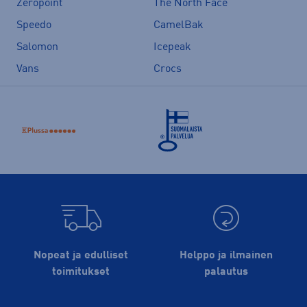
Zeropoint
The North Face
Speedo
CamelBak
Salomon
Icepeak
Vans
Crocs
Nopeat ja edulliset
Helppo ja ilmainen
toimitukset
palautus