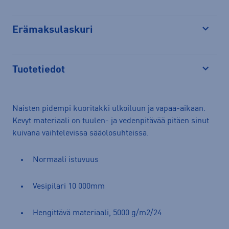
Erämaksulaskuri
Avaa
Tuotetiedot
Avaa
Naisten pidempi kuoritakki ulkoiluun ja vapaa-aikaan.
Kevyt materiaali on tuulen- ja vedenpitävää pitäen sinut
kuivana vaihtelevissa sääolosuhteissa.
Normaali istuvuus
Vesipilari 10 000mm
Hengittävä materiaali, 5000 g/m2/24