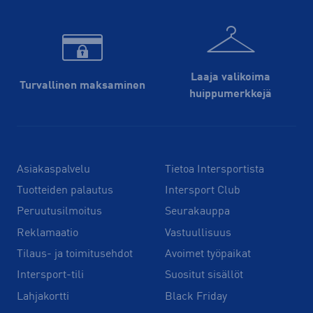
Laaja valikoima
Turvallinen maksaminen
huippu­merkkejä
Asiakaspalvelu
Tietoa Intersportista
Tuotteiden palautus
Intersport Club
Peruutusilmoitus
Seurakauppa
Reklamaatio
Vastuullisuus
Tilaus- ja toimitusehdot
Avoimet työpaikat
Intersport-tili
Suositut sisällöt
Lahjakortti
Black Friday