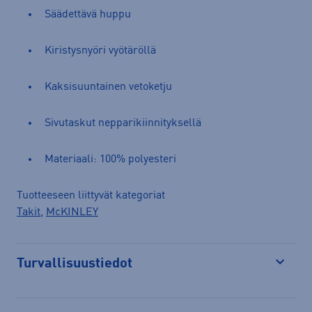
Säädettävä huppu
Kiristysnyöri vyötäröllä
Kaksisuuntainen vetoketju
Sivutaskut nepparikiinnityksellä
Materiaali: 100% polyesteri
Tuotteeseen liittyvät kategoriat
Takit
,
McKINLEY
Turvallisuustiedot
Avaa