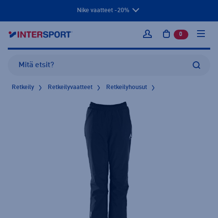
Nike vaatteet -20%
0
tuotetta osto
Kirjaudu sisään
Retkeily
Retkeilyvaatteet
Retkeilyhousut