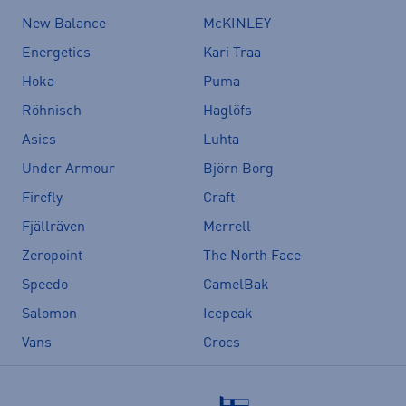
New Balance
McKINLEY
Energetics
Kari Traa
Hoka
Puma
Röhnisch
Haglöfs
Asics
Luhta
Under Armour
Björn Borg
Firefly
Craft
Fjällräven
Merrell
Zeropoint
The North Face
Speedo
CamelBak
Salomon
Icepeak
Vans
Crocs