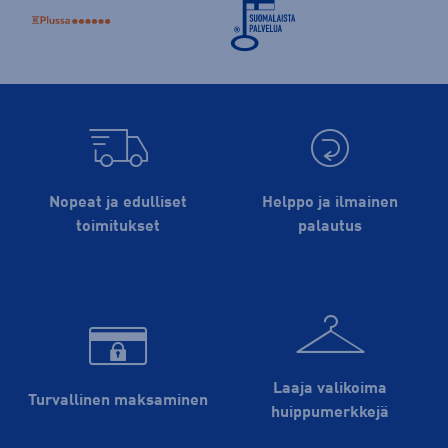
Nopeat ja edulliset
Helppo ja ilmainen
toimitukset
palautus
Laaja valikoima
Turvallinen maksaminen
huippu­merkkejä