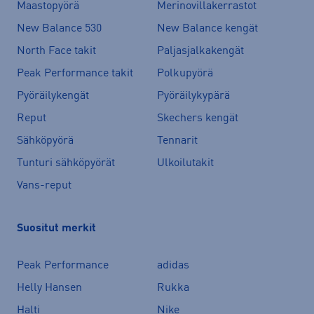
Maastopyörä
Merinovillakerrastot
New Balance 530
New Balance kengät
North Face takit
Paljasjalkakengät
Peak Performance takit
Polkupyörä
Pyöräilykengät
Pyöräilykypärä
Reput
Skechers kengät
Sähköpyörä
Tennarit
Tunturi sähköpyörät
Ulkoilutakit
Vans-reput
Suositut merkit
Peak Performance
adidas
Helly Hansen
Rukka
Halti
Nike