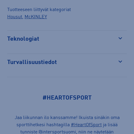
Tuotteeseen liittyvät kategoriat
Housut
,
McKINLEY
Teknologiat
Avaa
Turvallisuustiedot
Avaa
#HEARTOFSPORT
Jaa liikunnan ilo kanssamme! Ikuista sinäkin oma
sporttihetkesi hashtagilla
#HeartOfSport
ja lisää
tunniste @intersportsuomi, niin ne näytetään