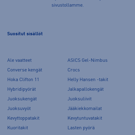
sivustollamme.
Suositut sisällöt
Ale vaatteet
ASICS Gel-Nimbus
Converse kengät
Crocs
Hoka Clifton 11
Helly Hansen -takit
Hybridipyörät
Jalkapallokengät
Juoksukengät
Juoksuliivit
Juoksuvyöt
Jääkiekkomailat
Kevyttoppatakit
Kevytuntuvatakit
Kuoritakit
Lasten pyörä