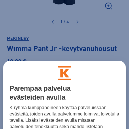
1 / 4
McKINLEY
Wimma Pant Jr
-kevytvanuhousut
69,90 €
Väri
Musta
Parempaa palvelua
evästeiden avulla
Koko
K-ryhmä kumppaneineen käyttää palveluissaan
evästeitä, joiden avulla palvelumme toimivat toivotulla
128
134
140
146
152
158
164
tavalla. Lisäksi evästeiden avulla mitataan
Kokotaulukko
palveluiden tehokkuutta sekä mahdollistetaan