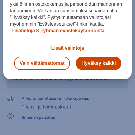
yksilöllinen ostokokemus ja personoidun mainonnan
tarjoaminen. Voit antaa suostumuksesi painamalla
”Hyväksy kaikki”. Pystyt muuttamaan valintojasi
Lisää ostoskoriin
myöhemmin ”Evästeasetukset”-linkin kautta.
Lisätietoja K-ryhmän evästekäytännöistä
Lisää valintoja
Tarkista saatavuus ja tilaa myymälästä
Verkkokauppa:
Saatavilla
Myymälät:
Saatavilla
Vain välttämättömät
Hyväksy kaikki
Valitse koko nähdäksesi myymäläsaatavuuden.
Arvioitu toimitusaika 1-3 arkipäivää.
Tilaus- ja toimituskulut
Ilmainen palautus