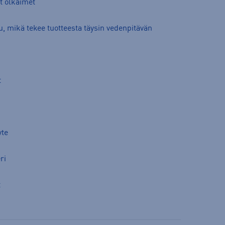
at olkaimet
u, mikä tekee tuotteesta täysin vedenpitävän
t
yte
ri
t