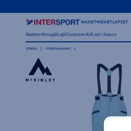
NAISET
MIEHET
LAPSET
Vaatteet
Kengät
Lajit
Tuotemerkit
Last chance
Ulkoilu
Ulkoiluvaatteet