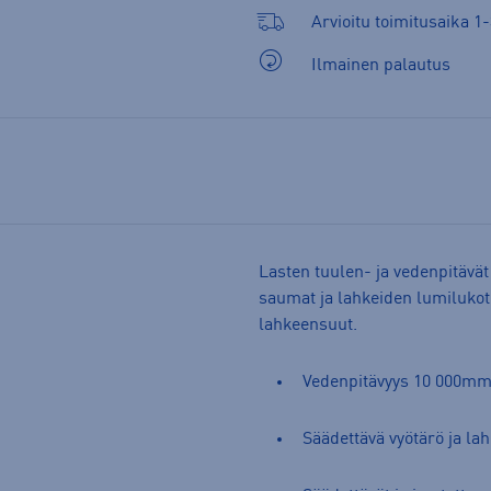
Arvioitu toimitusaika 1-
Ilmainen palautus
Lasten tuulen- ja vedenpitävät
saumat ja lahkeiden lumilukot 
lahkeensuut.
Vedenpitävyys 10 000m
Säädettävä vyötärö ja la