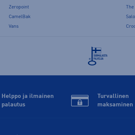
Zeropoint
The
CamelBak
Sal
Vans
Cro
Helppo ja ilmainen
Turvallinen
palautus
maksaminen