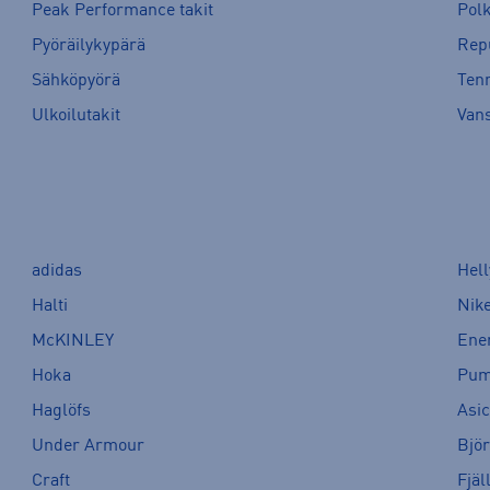
Peak Performance takit
Pol
Pyöräilykypärä
Rep
Sähköpyörä
Tenn
Ulkoilutakit
Van
adidas
Hel
Halti
Nik
McKINLEY
Ene
Hoka
Pu
Haglöfs
Asi
Under Armour
Bjö
Craft
Fjäl