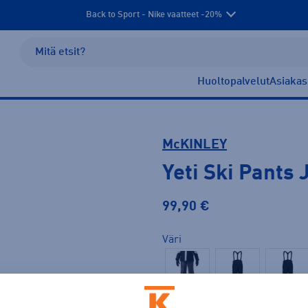
Back to Sport - Nike vaatteet -20%
Huoltopalvelut
Asiakas
McKINLEY
Yeti Ski Pants 
99,90 €
Väri