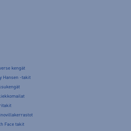
verse kengät
y Hansen -takit
ksukengät
kiekkomailat
itakit
novillakerrastot
h Face takit