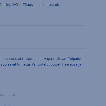
3 arkipäivää.
Tilaus- ja toimituskulut
 toppahousut rinteeseen ja vapaa-aikaan. Teipatut
suojaavat lumelta. Vahvistetut polvet, haaraosa ja
m
hkeensuut