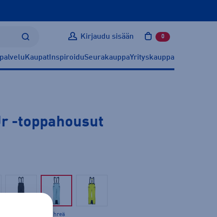
Kirjaudu sisään
0
tuotetta ostoskoris
palvelu
Kaupat
Inspiroidu
Seurakauppa
Yrityskauppa
Jr
-toppahousut
Vihreä