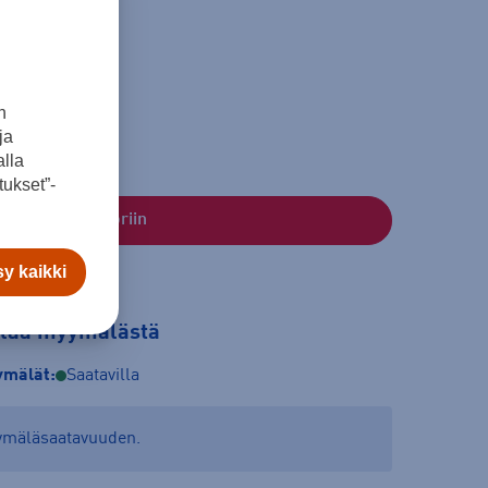
146
n
ja
lla
ukset”-
Lisää ostoskoriin
y kaikki
tilaa myymälästä
mälät:
Saatavilla
yymäläsaatavuuden.