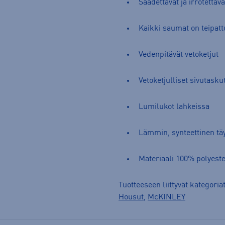
Säädettävät ja irrotettav
Kaikki saumat on teipatt
Vedenpitävät vetoketjut
Vetoketjulliset sivutasku
Lumilukot lahkeissa
Lämmin, synteettinen tä
Materiaali 100% polyeste
Tuotteeseen liittyvät kategoria
Housut
,
McKINLEY