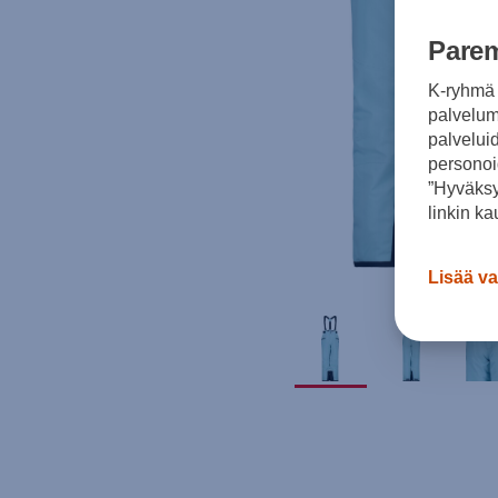
Parem
K-ryhmä 
palvelumm
palvelui
personoi
”Hyväksy
linkin ka
Lisää va