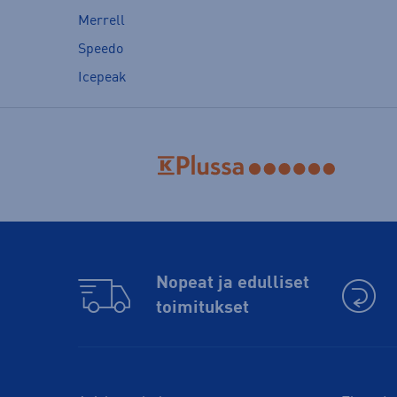
Merrell
Speedo
Icepeak
Nopeat ja edulliset
toimitukset