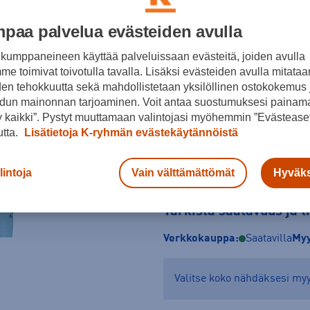
Koko
paa palvelua evästeiden avulla
128
134
140
kumppaneineen käyttää palveluissaan evästeitä, joiden avulla
e toimivat toivotulla tavalla. Lisäksi evästeiden avulla mitataa
Kokotaulukko
den tehokkuutta sekä mahdollistetaan yksilöllinen ostokokemus 
dun mainonnan tarjoaminen. Voit antaa suostumuksesi painama
 kaikki”. Pystyt muuttamaan valintojasi myöhemmin ”Evästeaset
utta.
Lisätietoja K-ryhmän evästekäytännöistä
lintoja
Vain välttämättömät
Hyväks
Tarkista saatavuus ja 
Verkkokauppa:
Saatavilla
Myy
Valitse koko nähdäksesi m