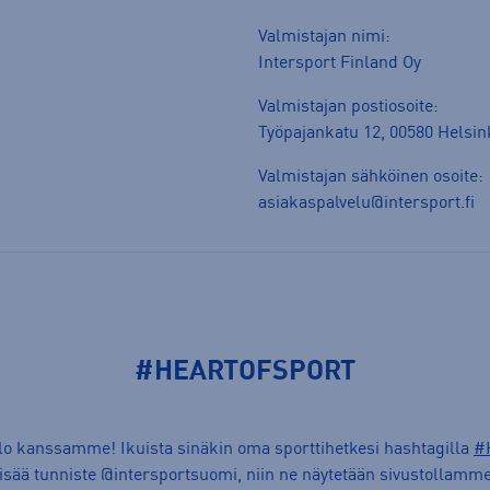
Valmistajan nimi:
Intersport Finland Oy
Valmistajan postiosoite:
Työpajankatu 12, 00580 Helsin
Valmistajan sähköinen osoite:
asiakaspalvelu@intersport.fi
#HEARTOFSPORT
ilo kanssamme! Ikuista sinäkin oma sporttihetkesi hashtagilla
#
lisää tunniste @intersportsuomi, niin ne näytetään sivustollamme