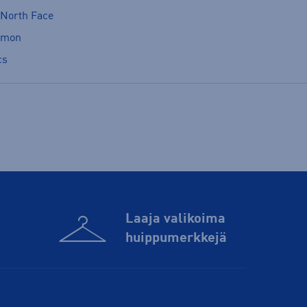
 North Face
omon
cs
Laaja valikoima
huippu­merkkejä