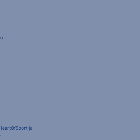
ki
HeartOfSport
ja
.