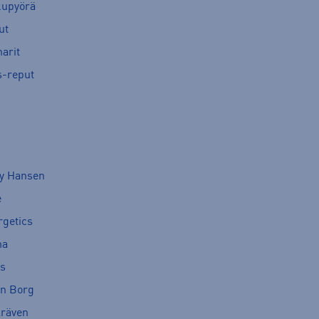
kupyörä
ut
arit
s-reput
ly Hansen
e
rgetics
ma
cs
rn Borg
lräven