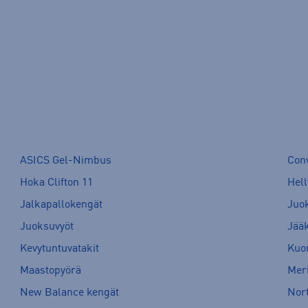
ASICS Gel-Nimbus
Con
Hoka Clifton 11
Hell
Jalkapallokengät
Juo
Juoksuvyöt
Jää
Kevytuntuvatakit
Kuor
Maastopyörä
Meri
New Balance kengät
Nort