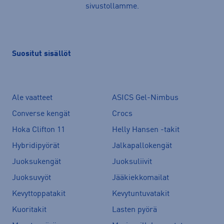
sivustollamme.
Suositut sisällöt
Ale vaatteet
ASICS Gel-Nimbus
Converse kengät
Crocs
Hoka Clifton 11
Helly Hansen -takit
Hybridipyörät
Jalkapallokengät
Juoksukengät
Juoksuliivit
Juoksuvyöt
Jääkiekkomailat
Kevyttoppatakit
Kevytuntuvatakit
Kuoritakit
Lasten pyörä