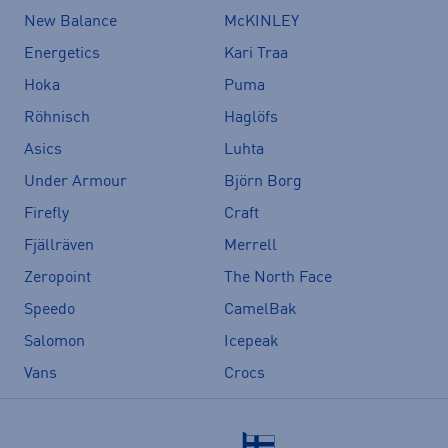
New Balance
McKINLEY
Energetics
Kari Traa
Hoka
Puma
Röhnisch
Haglöfs
Asics
Luhta
Under Armour
Björn Borg
Firefly
Craft
Fjällräven
Merrell
Zeropoint
The North Face
Speedo
CamelBak
Salomon
Icepeak
Vans
Crocs