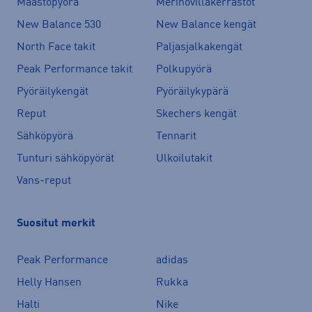
Maastopyörä
Merinovillakerrastot
New Balance 530
New Balance kengät
North Face takit
Paljasjalkakengät
Peak Performance takit
Polkupyörä
Pyöräilykengät
Pyöräilykypärä
Reput
Skechers kengät
Sähköpyörä
Tennarit
Tunturi sähköpyörät
Ulkoilutakit
Vans-reput
Suositut merkit
Peak Performance
adidas
Helly Hansen
Rukka
Halti
Nike