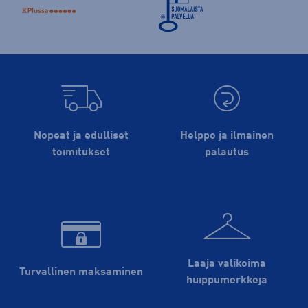
Nopeat ja edulliset
Helppo ja ilmainen
toimitukset
palautus
Laaja valikoima
Turvallinen maksaminen
huippu­merkkejä