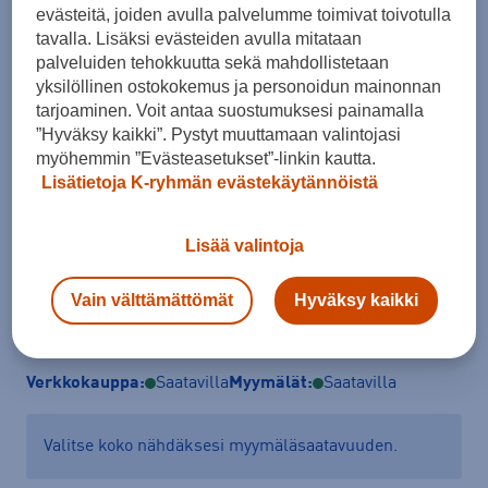
evästeitä, joiden avulla palvelumme toimivat toivotulla
Koko
tavalla. Lisäksi evästeiden avulla mitataan
40
41
41,5
42
43
43,5
44
palveluiden tehokkuutta sekä mahdollistetaan
yksilöllinen ostokokemus ja personoidun mainonnan
44,5
45
46
tarjoaminen. Voit antaa suostumuksesi painamalla
”Hyväksy kaikki”. Pystyt muuttamaan valintojasi
Kokotaulukko
myöhemmin ”Evästeasetukset”-linkin kautta.
Lisätietoja K-ryhmän evästekäytännöistä
Lisää ostoskoriin
Lisää valintoja
Vain välttämättömät
Hyväksy kaikki
Tarkista saatavuus ja tilaa myymälästä
Verkkokauppa:
Saatavilla
Myymälät:
Saatavilla
Valitse koko nähdäksesi myymäläsaatavuuden.