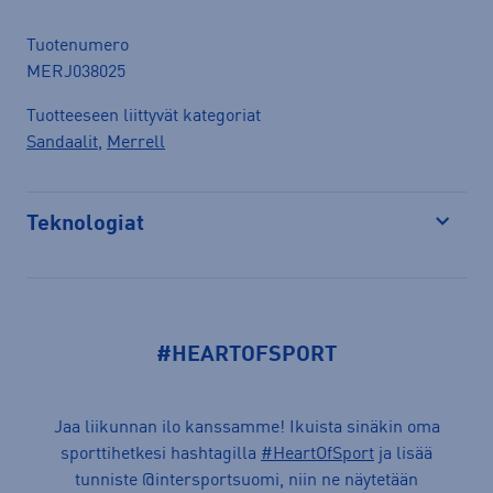
Tuotenumero
MERJ038025
Tuotteeseen liittyvät kategoriat
Sandaalit
,
Merrell
Teknologiat
Avaa
#HEARTOFSPORT
Jaa liikunnan ilo kanssamme! Ikuista sinäkin oma
sporttihetkesi hashtagilla
#HeartOfSport
ja lisää
tunniste @intersportsuomi, niin ne näytetään