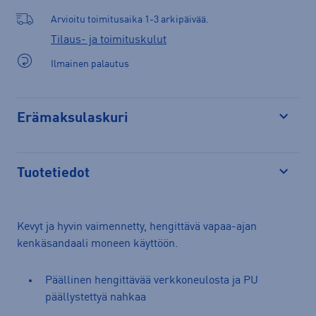
Arvioitu toimitusaika 1-3 arkipäivää.
Tilaus- ja toimituskulut
Ilmainen palautus
Erämaksulaskuri
Avaa
Tuotetiedot
Avaa
Kevyt ja hyvin vaimennetty, hengittävä vapaa-ajan
kenkäsandaali moneen käyttöön.
Päällinen hengittävää verkkoneulosta ja PU
päällystettyä nahkaa