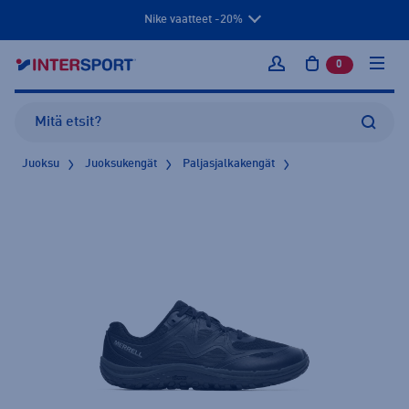
Nike vaatteet -20%
0
tuotetta osto
Kirjaudu sisään
Juoksu
Juoksukengät
Paljasjalkakengät