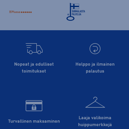
Nopeat ja edulliset
Helppo ja ilmainen
toimitukset
palautus
Laaja valikoima
Turvallinen maksaminen
huippu­merkkejä