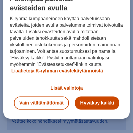
evästeiden avulla
Koko
40
41
41,5
42
43
43,5
44
K-ryhmä kumppaneineen käyttää palveluissaan
evästeitä, joiden avulla palvelumme toimivat toivotulla
44,5
45
46
46,5
47
48
49
tavalla. Lisäksi evästeiden avulla mitataan
palveluiden tehokkuutta sekä mahdollistetaan
Kokotaulukko
yksilöllinen ostokokemus ja personoidun mainonnan
tarjoaminen. Voit antaa suostumuksesi painamalla
”Hyväksy kaikki”. Pystyt muuttamaan valintojasi
myöhemmin ”Evästeasetukset”-linkin kautta.
Lisää ostoskoriin
Lisätietoja K-ryhmän evästekäytännöistä
Lisää valintoja
Tarkista saatavuus ja tilaa myymälästä
Vain välttämättömät
Hyväksy kaikki
Verkkokauppa:
Saatavilla
Myymälät:
Saatavilla
Valitse koko nähdäksesi myymäläsaatavuuden.