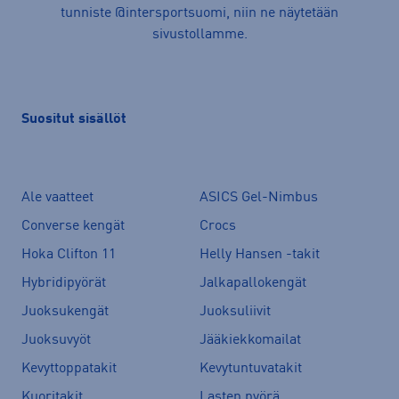
tunniste @intersportsuomi, niin ne näytetään
sivustollamme.
Suositut sisällöt
Ale vaatteet
ASICS Gel-Nimbus
Converse kengät
Crocs
Hoka Clifton 11
Helly Hansen -takit
Hybridipyörät
Jalkapallokengät
Juoksukengät
Juoksuliivit
Juoksuvyöt
Jääkiekkomailat
Kevyttoppatakit
Kevytuntuvatakit
Kuoritakit
Lasten pyörä