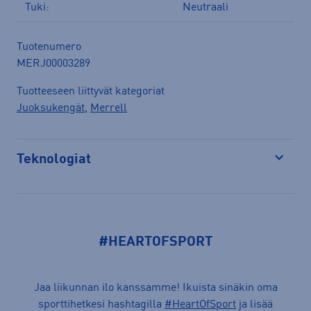
Tuki:
Neutraali
Tuotenumero
MERJ00003289
Tuotteeseen liittyvät kategoriat
Juoksukengät
,
Merrell
Teknologiat
Avaa
#HEARTOFSPORT
Jaa liikunnan ilo kanssamme! Ikuista sinäkin oma
sporttihetkesi hashtagilla
#HeartOfSport
ja lisää