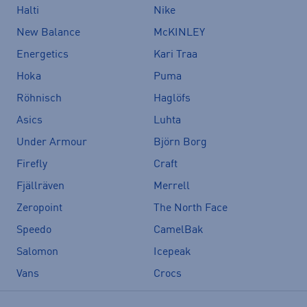
Halti
Nike
New Balance
McKINLEY
Energetics
Kari Traa
Hoka
Puma
Röhnisch
Haglöfs
Asics
Luhta
Under Armour
Björn Borg
Firefly
Craft
Fjällräven
Merrell
Zeropoint
The North Face
Speedo
CamelBak
Salomon
Icepeak
Vans
Crocs