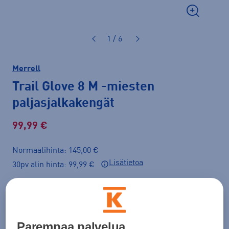
1 / 6
Merrell
Trail Glove 8 M
-miesten
paljasjalkakengät
99,99 €
Normaalihinta: 145,00 €
Lisätietoa
30pv alin hinta: 99,99 €
Väri
Musta
Parempaa palvelua