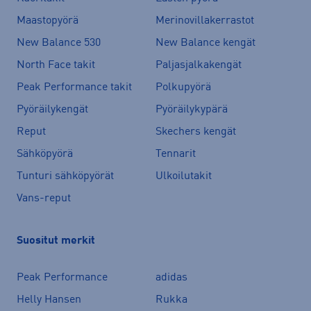
Maastopyörä
Merinovillakerrastot
New Balance 530
New Balance kengät
North Face takit
Paljasjalkakengät
Peak Performance takit
Polkupyörä
Pyöräilykengät
Pyöräilykypärä
Reput
Skechers kengät
Sähköpyörä
Tennarit
Tunturi sähköpyörät
Ulkoilutakit
Vans-reput
Suositut merkit
Peak Performance
adidas
Helly Hansen
Rukka