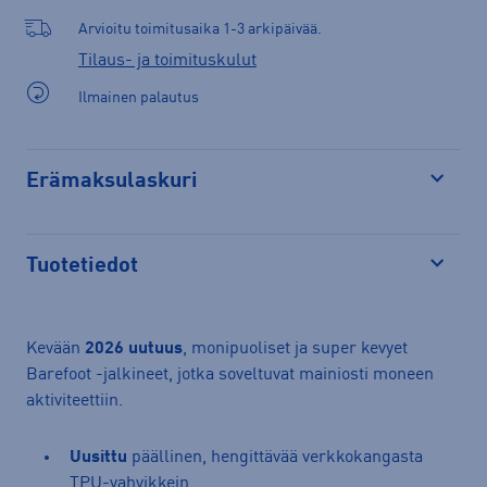
Arvioitu toimitusaika 1-3 arkipäivää.
Tilaus- ja toimituskulut
Ilmainen palautus
Erämaksulaskuri
Avaa
Tuotetiedot
Avaa
Kevään
2026 uutuus
, monipuoliset ja super kevyet
Barefoot -jalkineet, jotka soveltuvat mainiosti moneen
aktiviteettiin.
Uusittu
päällinen, hengittävää verkkokangasta
TPU-vahvikkein