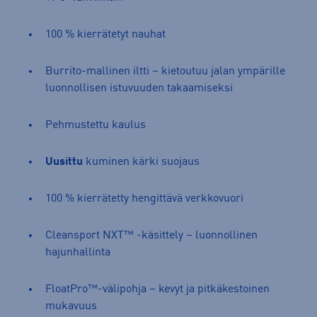
100 % kierrätetyt nauhat
Burrito-mallinen iltti – kietoutuu jalan ympärille
luonnollisen istuvuuden takaamiseksi
Pehmustettu kaulus
Uusittu
kuminen kärki suojaus
100 % kierrätetty hengittävä verkkovuori
Cleansport NXT™ -käsittely – luonnollinen
hajunhallinta
FloatPro™-välipohja – kevyt ja pitkäkestoinen
mukavuus