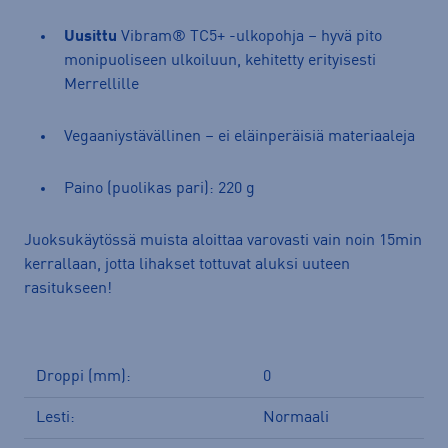
Uusittu
Vibram® TC5+ -ulkopohja – hyvä pito
monipuoliseen ulkoiluun, kehitetty erityisesti
Merrellille
Vegaaniystävällinen – ei eläinperäisiä materiaaleja
Paino (puolikas pari): 220 g
Juoksukäytössä muista aloittaa varovasti vain noin 15min
kerrallaan, jotta lihakset tottuvat aluksi uuteen
rasitukseen!
Droppi (mm):
0
Lesti:
Normaali