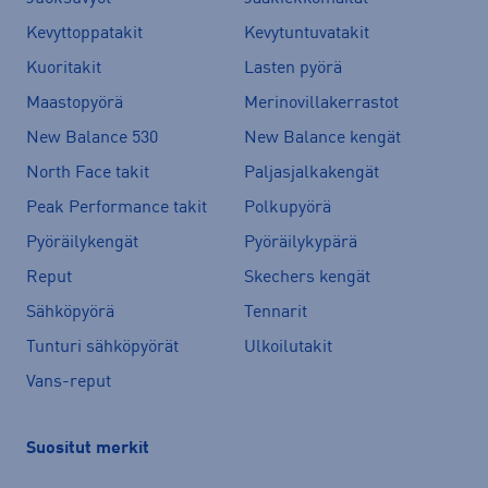
Kevyttoppatakit
Kevytuntuvatakit
Kuoritakit
Lasten pyörä
Maastopyörä
Merinovillakerrastot
New Balance 530
New Balance kengät
North Face takit
Paljasjalkakengät
Peak Performance takit
Polkupyörä
Pyöräilykengät
Pyöräilykypärä
Reput
Skechers kengät
Sähköpyörä
Tennarit
Tunturi sähköpyörät
Ulkoilutakit
Vans-reput
Suositut merkit