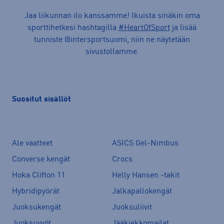
Jaa liikunnan ilo kanssamme! Ikuista sinäkin oma
sporttihetkesi hashtagilla
#HeartOfSport
ja lisää
tunniste @intersportsuomi, niin ne näytetään
sivustollamme.
Suositut sisällöt
Ale vaatteet
ASICS Gel-Nimbus
Converse kengät
Crocs
Hoka Clifton 11
Helly Hansen -takit
Hybridipyörät
Jalkapallokengät
Juoksukengät
Juoksuliivit
Juoksuvyöt
Jääkiekkomailat