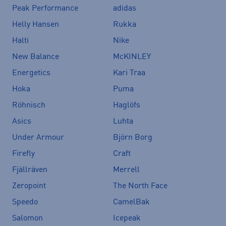
Peak Performance
adidas
Helly Hansen
Rukka
Halti
Nike
New Balance
McKINLEY
Energetics
Kari Traa
Hoka
Puma
Röhnisch
Haglöfs
Asics
Luhta
Under Armour
Björn Borg
Firefly
Craft
Fjällräven
Merrell
Zeropoint
The North Face
Speedo
CamelBak
Salomon
Icepeak