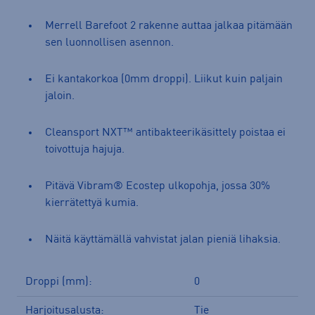
Merrell Barefoot 2 rakenne auttaa jalkaa pitämään
sen luonnollisen asennon.
Ei kantakorkoa (0mm droppi). Liikut kuin paljain
jaloin.
Cleansport NXT™ antibakteerikäsittely poistaa ei
toivottuja hajuja.
Pitävä Vibram® Ecostep ulkopohja, jossa 30%
kierrätettyä kumia.
Näitä käyttämällä vahvistat jalan pieniä lihaksia.
Droppi (mm):
0
Harjoitusalusta:
Tie