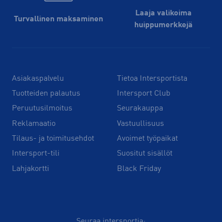
Laaja valikoima
Turvallinen maksaminen
huippu­merkkejä
Asiakaspalvelu
Tietoa Intersportista
Tuotteiden palautus
Intersport Club
Peruutusilmoitus
Seurakauppa
Reklamaatio
Vastuullisuus
Tilaus- ja toimitusehdot
Avoimet työpaikat
Intersport-tili
Suositut sisällöt
Lahjakortti
Black Friday
Seuraa intersportia: