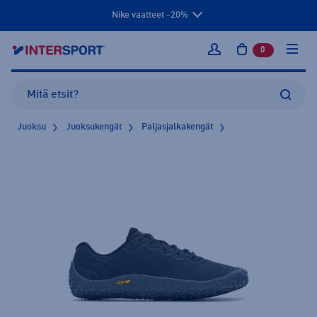
Nike vaatteet -20%
0
tuotetta osto
Kirjaudu sisään
Juoksu
Juoksukengät
Paljasjalkakengät