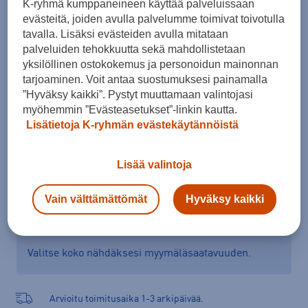
K-ryhmä kumppaneineen käyttää palveluissaan
Koko
evästeitä, joiden avulla palvelumme toimivat toivotulla
tavalla. Lisäksi evästeiden avulla mitataan
37
37,5
38,5
39
40
40,5
41
palveluiden tehokkuutta sekä mahdollistetaan
yksilöllinen ostokokemus ja personoidun mainonnan
Kokotaulukko
tarjoaminen. Voit antaa suostumuksesi painamalla
”Hyväksy kaikki”. Pystyt muuttamaan valintojasi
myöhemmin ”Evästeasetukset”-linkin kautta.
Lisää ostoskoriin
Lisätietoja K-ryhmän evästekäytännöistä
Lisää valintoja
Tarkista saatavuus ja tilaa myymälästä
Vain välttämättömät
Hyväksy kaikki
Verkkokauppa:
Saatavilla
Myymälät:
Saatavilla
Valitse koko nähdäksesi myymäläsaatavuuden.
Arvioitu toimitusaika 1-3 arkipäivää.