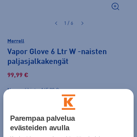
1 / 6
Merrell
Vapor Glove 6 Ltr W
-naisten
paljasjalkakengät
99,99 €
Normaalihinta: 145,00 €
Lisätietoa
30pv alin hinta: 99,99 €
Väri
Musta
Parempaa palvelua
evästeiden avulla