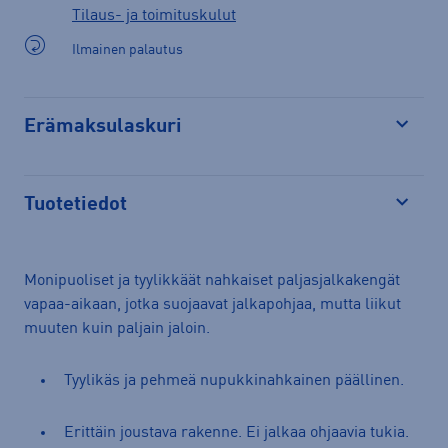
Tilaus- ja toimituskulut
Ilmainen palautus
Erämaksulaskuri
Avaa
Tuotetiedot
Avaa
Monipuoliset ja tyylikkäät nahkaiset paljasjalkakengät
vapaa-aikaan, jotka suojaavat jalkapohjaa, mutta liikut
muuten kuin paljain jaloin.
Tyylikäs ja pehmeä nupukkinahkainen päällinen.
Erittäin joustava rakenne. Ei jalkaa ohjaavia tukia.