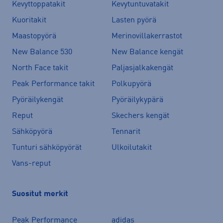
Kevyttoppatakit
Kevytuntuvatakit
Kuoritakit
Lasten pyörä
Maastopyörä
Merinovillakerrastot
New Balance 530
New Balance kengät
North Face takit
Paljasjalkakengät
Peak Performance takit
Polkupyörä
Pyöräilykengät
Pyöräilykypärä
Reput
Skechers kengät
Sähköpyörä
Tennarit
Tunturi sähköpyörät
Ulkoilutakit
Vans-reput
Suositut merkit
Peak Performance
adidas