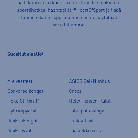
Jaa liikunnan ilo kanssamme! Ikuista sinäkin oma
sporttihetkesi hashtagilla
#HeartOfSport
ja lisää
tunniste @intersportsuomi, niin ne näytetään
sivustollamme.
Suositut sisällöt
Ale vaatteet
ASICS Gel-Nimbus
Converse kengät
Crocs
Hoka Clifton 11
Helly Hansen -takit
Hybridipyörät
Jalkapallokengät
Juoksukengät
Juoksuliivit
Juoksuvyöt
Jääkiekkomailat