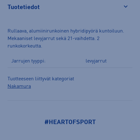
Tuotetiedot
Avaa
Rullaava, alumiinirunkoinen hybridipyörä kuntoiluun.
Mekaaniset levyjarrut sekä 21-vaihdetta. 2
runkokorkeutta.
Jarrujen tyyppi:
levyjarrut
Tuotteeseen liittyvät kategoriat
Nakamura
#HEARTOFSPORT