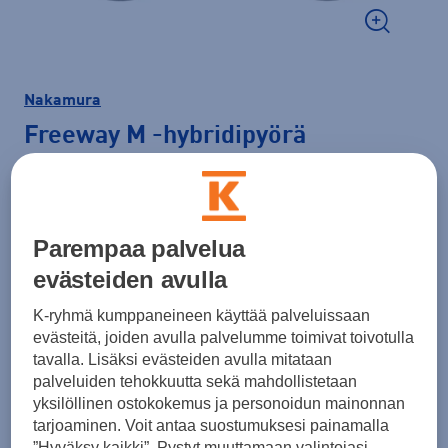
Nakamura
Freeway M
-hybridipyörä
479,00 €
Väri
Musta
Parempaa palvelua
evästeiden avulla
K-ryhmä kumppaneineen käyttää palveluissaan
Koko
evästeitä, joiden avulla palvelumme toimivat toivotulla
tavalla. Lisäksi evästeiden avulla mitataan
50
palveluiden tehokkuutta sekä mahdollistetaan
Runkokoon valinta
yksilöllinen ostokokemus ja personoidun mainonnan
tarjoaminen. Voit antaa suostumuksesi painamalla
”Hyväksy kaikki”. Pystyt muuttamaan valintojasi