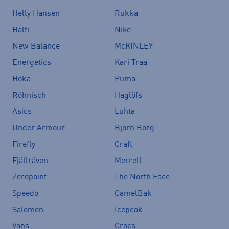
Helly Hansen
Rukka
Halti
Nike
New Balance
McKINLEY
Energetics
Kari Traa
Hoka
Puma
Röhnisch
Haglöfs
Asics
Luhta
Under Armour
Björn Borg
Firefly
Craft
Fjällräven
Merrell
Zeropoint
The North Face
Speedo
CamelBak
Salomon
Icepeak
Vans
Crocs