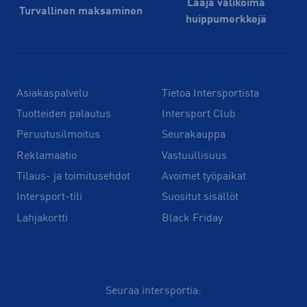
Laaja valikoima
Turvallinen maksaminen
huippu­merkkejä
Asiakaspalvelu
Tietoa Intersportista
Tuotteiden palautus
Intersport Club
Peruutusilmoitus
Seurakauppa
Reklamaatio
Vastuullisuus
Tilaus- ja toimitusehdot
Avoimet työpaikat
Intersport-tili
Suositut sisällöt
Lahjakortti
Black Friday
Seuraa intersportia: