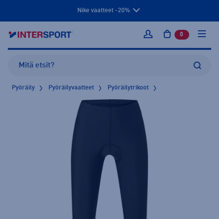
Nike vaatteet -20%
0
tuotetta osto
Kirjaudu sisään
Pyöräily
Pyöräilyvaatteet
Pyöräilytrikoot