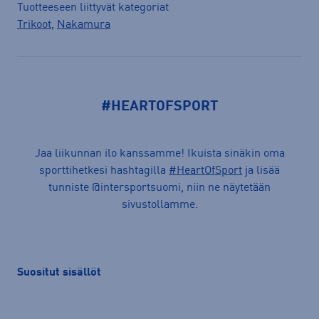
Tuotteeseen liittyvät kategoriat
Trikoot
,
Nakamura
#HEARTOFSPORT
Jaa liikunnan ilo kanssamme! Ikuista sinäkin oma
sporttihetkesi hashtagilla
#HeartOfSport
ja lisää
tunniste @intersportsuomi, niin ne näytetään
sivustollamme.
Suositut sisällöt