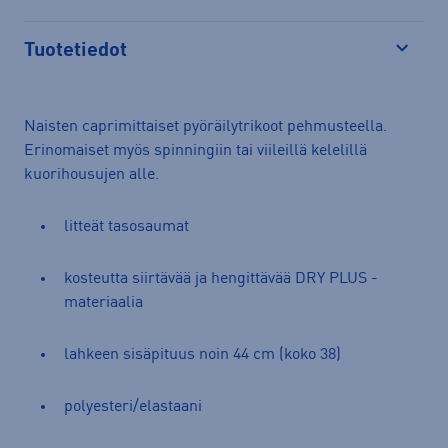
Tuotetiedot
Avaa
Naisten caprimittaiset pyöräilytrikoot pehmusteella.
Erinomaiset myös spinningiin tai viileillä kelelillä
kuorihousujen alle.
litteät tasosaumat
kosteutta siirtävää ja hengittävää DRY PLUS -
materiaalia
lahkeen sisäpituus noin 44 cm (koko 38)
polyesteri/elastaani