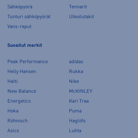
Sähköpyörä
Tennarit
Tunturi sähköpyörät
Ulkoilutakit
Vans-reput
Suositut merkit
Peak Performance
adidas
Helly Hansen
Rukka
Halti
Nike
New Balance
McKINLEY
Energetics
Kari Traa
Hoka
Puma
Röhnisch
Haglöfs
Asics
Luhta