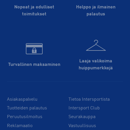
Nopeat ja edulliset
Helppo ja ilmainen
toimitukset
palautus
Laaja valikoima
Turvallinen maksaminen
huippu­merkkejä
Asiakaspalvelu
Tietoa Intersportista
Tuotteiden palautus
Intersport Club
Peruutusilmoitus
Seurakauppa
Reklamaatio
Vastuullisuus