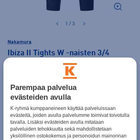
1 / 3
Nakamura
Ibiza II Tights W
-naisten 3/4
trikoot
39,90 €
Parempaa palvelua
Väri
Musta
evästeiden avulla
K-ryhmä kumppaneineen käyttää palveluissaan
evästeitä, joiden avulla palvelumme toimivat toivotulla
tavalla. Lisäksi evästeiden avulla mitataan
Koko
palveluiden tehokkuutta sekä mahdollistetaan
34
36
38
40
42
44
46
yksilöllinen ostokokemus ja personoidun mainonnan