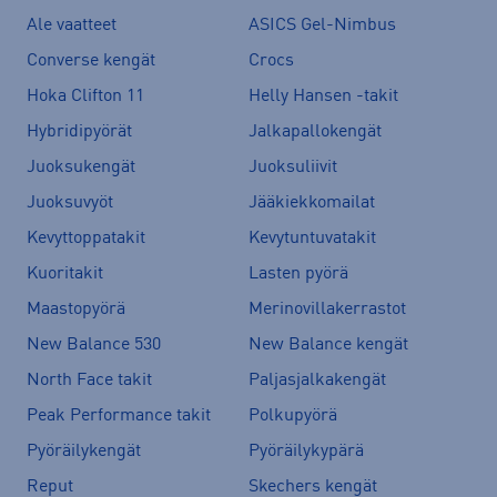
Ale vaatteet
ASICS Gel-Nimbus
Converse kengät
Crocs
Hoka Clifton 11
Helly Hansen -takit
Hybridipyörät
Jalkapallokengät
Juoksukengät
Juoksuliivit
Juoksuvyöt
Jääkiekkomailat
Kevyttoppatakit
Kevytuntuvatakit
Kuoritakit
Lasten pyörä
Maastopyörä
Merinovillakerrastot
New Balance 530
New Balance kengät
North Face takit
Paljasjalkakengät
Peak Performance takit
Polkupyörä
Pyöräilykengät
Pyöräilykypärä
Reput
Skechers kengät