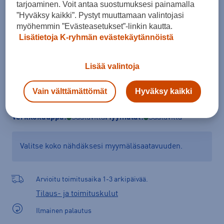
tarjoaminen. Voit antaa suostumuksesi painamalla
Kokotaulukko
”Hyväksy kaikki”. Pystyt muuttamaan valintojasi
myöhemmin ”Evästeasetukset”-linkin kautta.
Lisätietoja K-ryhmän evästekäytännöistä
Lisää ostoskoriin
Lisää valintoja
Vain välttämättömät
Hyväksy kaikki
Tarkista saatavuus ja tilaa myymälästä
Verkkokauppa:
Saatavilla
Myymälät:
Saatavilla
Valitse koko nähdäksesi myymäläsaatavuuden.
Arvioitu toimitusaika 1-3 arkipäivää.
Tilaus- ja toimituskulut
Ilmainen palautus