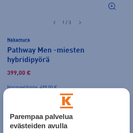
1 / 3
Nakamura
Pathway Men
-miesten
hybridipyörä
399,00 €
Normaalihinta: 499,00 €
Lisätietoa
30pv alin hinta: 399,00 €
Väri
Tummansininen
Parempaa palvelua
evästeiden avulla