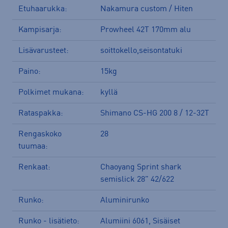
Etuhaarukka:
Nakamura custom / Hiten
Kampisarja:
Prowheel 42T 170mm alu
Lisävarusteet:
soittokello,seisontatuki
Paino:
15kg
Polkimet mukana:
kyllä
Rataspakka:
Shimano CS-HG 200 8 / 12-32T
Rengaskoko
28
tuumaa:
Renkaat:
Chaoyang Sprint shark
semislick 28” 42/622
Runko:
Aluminirunko
Runko - lisätieto:
Alumiini 6061, Sisäiset