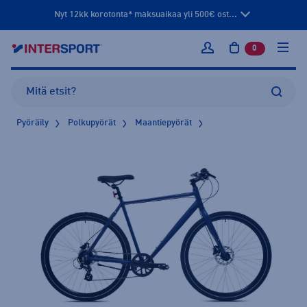
Nyt 12kk korotonta* maksuaikaa yli 500€ ost...
0
tuotetta osto
Kirjaudu sisään
Pyöräily
Polkupyörät
Maantiepyörät