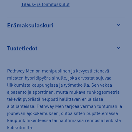
Tilaus- ja toimituskulut
Erämaksulaskuri
Avaa
Tuotetiedot
Avaa
Pathway Men on monipuolinen ja kevyesti etenevä
miesten hybridipyörä sinulle, joka arvostat sujuvaa
liikkumista kaupungissa ja työmatkoilla. Sen vakaa
ajoasento ja sporttinen, mutta mukava runkogeometria
tekevät pyörästä helposti hallittavan erilaisissa
ajotilanteissa. Pathway Men tarjoaa varman tuntuman ja
jouhevan ajokokemuksen, olitpa sitten pujottelemassa
kaupunkiliikenteessä tai nauttimassa rennosta lenkistä
kotikulmilla.