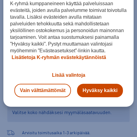
K-ryhmä kumppaneineen käyttää palveluissaan
Koko
evästeitä, joiden avulla palvelumme toimivat toivotulla
tavalla. Lisäksi evästeiden avulla mitataan
50
56
palveluiden tehokkuutta sekä mahdollistetaan
Runkokoon valinta
yksilöllinen ostokokemus ja personoidun mainonnan
tarjoaminen. Voit antaa suostumuksesi painamalla
”Hyväksy kaikki”. Pystyt muuttamaan valintojasi
myöhemmin ”Evästeasetukset”-linkin kautta.
Lisää ostoskoriin
Lisätietoja K-ryhmän evästekäytännöistä
Lisää valintoja
Tarkista saatavuus ja tilaa myymälästä
Vain välttämättömät
Hyväksy kaikki
Verkkokauppa:
Saatavilla
Myymälät:
Saatavilla
Valitse koko nähdäksesi myymäläsaatavuuden.
Arvioitu toimitusaika 1-3 arkipäivää.