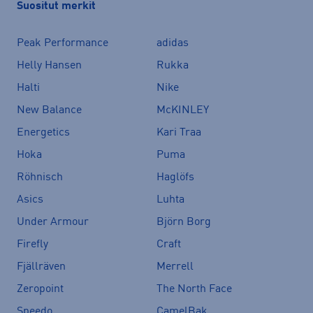
Suositut merkit
Peak Performance
adidas
Helly Hansen
Rukka
Halti
Nike
New Balance
McKINLEY
Energetics
Kari Traa
Hoka
Puma
Röhnisch
Haglöfs
Asics
Luhta
Under Armour
Björn Borg
Firefly
Craft
Fjällräven
Merrell
Zeropoint
The North Face
Speedo
CamelBak