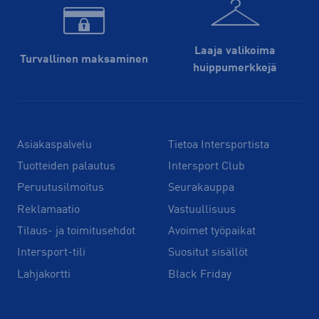
Laaja valikoima
Turvallinen maksaminen
huippu­merkkejä
Asiakaspalvelu
Tietoa Intersportista
Tuotteiden palautus
Intersport Club
Peruutusilmoitus
Seurakauppa
Reklamaatio
Vastuullisuus
Tilaus- ja toimitusehdot
Avoimet työpaikat
Intersport-tili
Suositut sisällöt
Lahjakortti
Black Friday