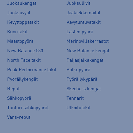
Juoksukengät
Juoksuliivit
Juoksuvyöt
Jääkiekkomailat
Kevyttoppatakit
Kevytuntuvatakit
Kuoritakit
Lasten pyörä
Maastopyörä
Merinovillakerrastot
New Balance 530
New Balance kengät
North Face takit
Paljasjalkakengät
Peak Performance takit
Polkupyörä
Pyöräilykengät
Pyöräilykypärä
Reput
Skechers kengät
Sähköpyörä
Tennarit
Tunturi sähköpyörät
Ulkoilutakit
Vans-reput