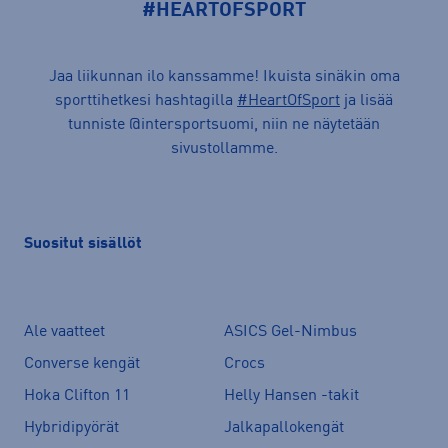
#HEARTOFSPORT
Jaa liikunnan ilo kanssamme! Ikuista sinäkin oma
sporttihetkesi hashtagilla
#HeartOfSport
ja lisää
tunniste @intersportsuomi, niin ne näytetään
sivustollamme.
Suositut sisällöt
Ale vaatteet
ASICS Gel-Nimbus
Converse kengät
Crocs
Hoka Clifton 11
Helly Hansen -takit
Hybridipyörät
Jalkapallokengät