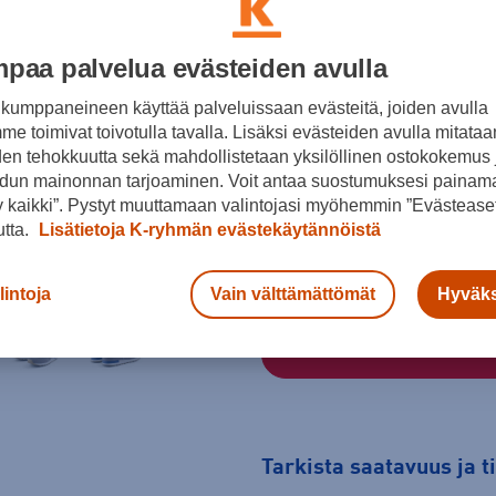
paa palvelua evästeiden avulla
Harmaa
kumppaneineen käyttää palveluissaan evästeitä, joiden avulla
Koko
e toimivat toivotulla tavalla. Lisäksi evästeiden avulla mitataa
den tehokkuutta sekä mahdollistetaan yksilöllinen ostokokemus 
35
36
36,5
dun mainonnan tarjoaminen. Voit antaa suostumuksesi painama
41
41,5
 kaikki”. Pystyt muuttamaan valintojasi myöhemmin ”Evästeaset
utta.
Lisätietoja K-ryhmän evästekäytännöistä
Kokotaulukko
lintoja
Vain välttämättömät
Hyväks
Tarkista saatavuus ja 