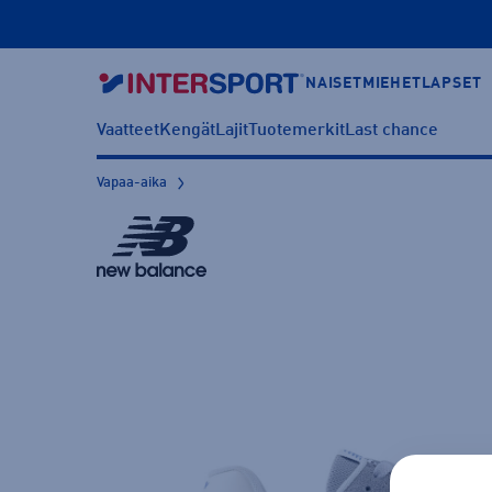
NAISET
MIEHET
LAPSET
Vaatteet
Kengät
Lajit
Tuotemerkit
Last chance
Vapaa-aika