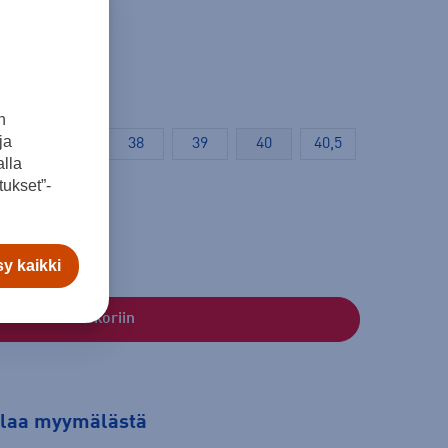
n
ja
37
37,5
38
39
40
40,5
lla
ukset”-
y kaikki
Lisää ostoskoriin
tilaa myymälästä