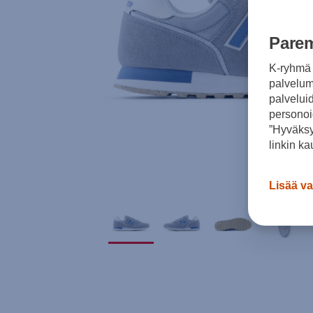
Parem
K-ryhmä 
palvelumm
palvelui
personoi
”Hyväksy
linkin ka
Lisää va