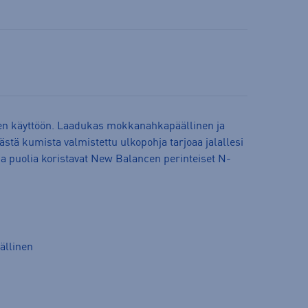
een käyttöön. Laadukas mokkanahkapäällinen ja
stä kumista valmistettu ulkopohja tarjoaa jalallesi
 puolia koristavat New Balancen perinteiset N-
ällinen