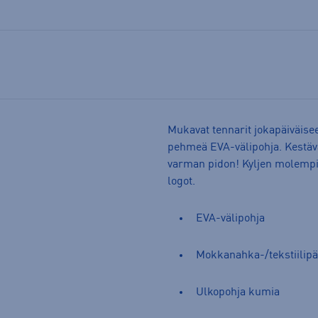
Mukavat tennarit jokapäiväis
pehmeä EVA-välipohja. Kestävä
varman pidon! Kyljen molempia
logot.
EVA-välipohja
Mokkanahka-/tekstiilipä
Ulkopohja kumia