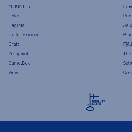
McKINLEY
Ene
Hoka
Pu
Haglöfs
Asi
Under Armour
Bjö
Craft
Fjäl
Zeropoint
The
CamelBak
Sal
Vans
Cro