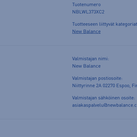
Tuotenumero
NBLWL373XC2
Tuotteeseen liittyvät kategoria
New Balance
Valmistajan nimi:
New Balance
Valmistajan postiosoite:
Niittyrinne 2A 02270 Espoo, F
Valmistajan sähköinen osoite:
asiakaspalvelu@newbalance.