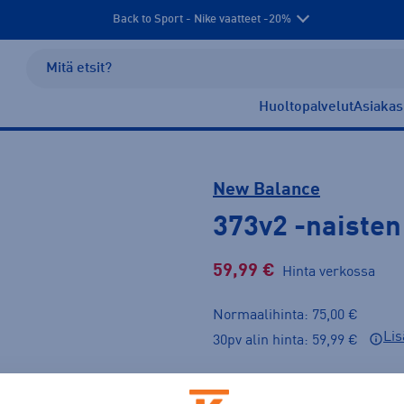
Back to Sport - Nike vaatteet -20%
Huoltopalvelut
Asiakas
New Balance
373v2
-naisten
59,99 €
Hinta verkossa
Normaalihinta: 75,00 €
Lis
30pv alin hinta: 59,99 €
Väri