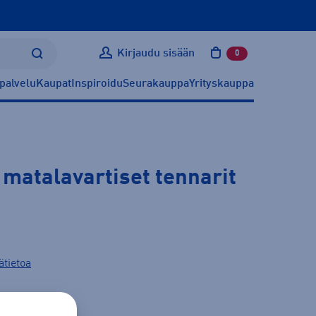
Kirjaudu sisään
0
tuotetta ostoskoris
palvelu
Kaupat
Inspiroidu
Seurakauppa
Yrityskauppa
 matalavartiset tennarit
ätietoa