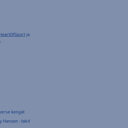
HeartOfSport
ja
.
verse kengät
y Hansen -takit