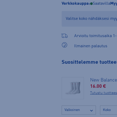
Verkkokauppa:
Saatavilla
Myy
Valitse koko nähdäksesi m
Arvioitu toimitusaika 1-
Ilmainen palautus
Suosittelemme tuotteen
New Balance
16.00 €
Tutustu tuottee