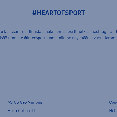
#HEARTOFSPORT
ilo kanssamme! Ikuista sinäkin oma sporttihetkesi hashtagilla
#
lisää tunniste @intersportsuomi, niin ne näytetään sivustollamme
ASICS Gel-Nimbus
Con
Hoka Clifton 11
Hell