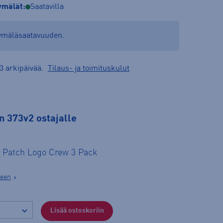
mälät:
Saatavilla
yymäläsaatavuuden.
3 arkipäivää.
Tilaus- ja toimituskulut
 373v2 ostajalle
 Patch Logo Crew 3 Pack
seen
Lisää ostoskoriin