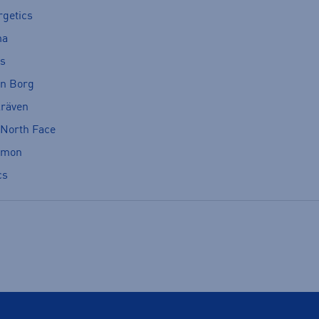
rgetics
ma
cs
rn Borg
lräven
 North Face
omon
cs