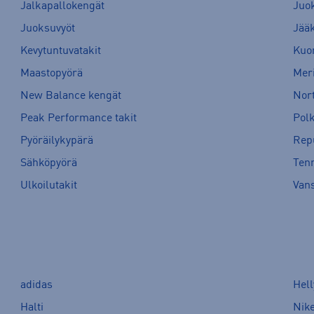
Jalkapallokengät
Juo
Juoksuvyöt
Jää
Kevytuntuvatakit
Kuor
Maastopyörä
Meri
New Balance kengät
Nort
Peak Performance takit
Pol
Pyöräilykypärä
Rep
Sähköpyörä
Tenn
Ulkoilutakit
Van
adidas
Hel
Halti
Nik