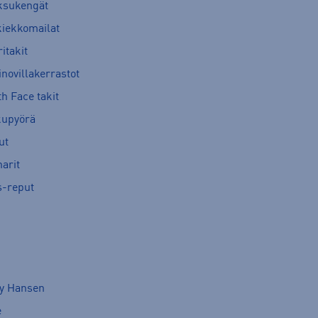
ksukengät
kiekkomailat
itakit
novillakerrastot
h Face takit
kupyörä
ut
arit
s-reput
ly Hansen
e