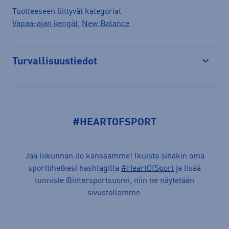
Tuotteeseen liittyvät kategoriat
Vapaa-ajan kengät
,
New Balance
Turvallisuustiedot
Avaa
#HEARTOFSPORT
Jaa liikunnan ilo kanssamme! Ikuista sinäkin oma
sporttihetkesi hashtagilla
#HeartOfSport
ja lisää
tunniste @intersportsuomi, niin ne näytetään
sivustollamme.