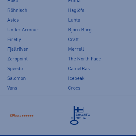
Hoka
Puma
Röhnisch
Haglöfs
Asics
Luhta
Under Armour
Björn Borg
Firefly
Craft
Fjällräven
Merrell
Zeropoint
The North Face
Speedo
CamelBak
Salomon
Icepeak
Vans
Crocs