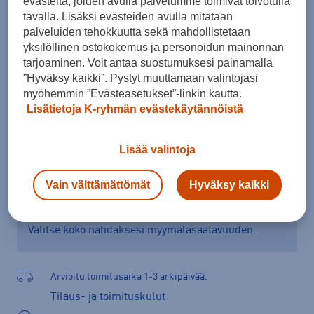
evästeitä, joiden avulla palvelumme toimivat toivotulla
37
40,5
tavalla. Lisäksi evästeiden avulla mitataan
palveluiden tehokkuutta sekä mahdollistetaan
Kokotaulukko
yksilöllinen ostokokemus ja personoidun mainonnan
tarjoaminen. Voit antaa suostumuksesi painamalla
”Hyväksy kaikki”. Pystyt muuttamaan valintojasi
myöhemmin ”Evästeasetukset”-linkin kautta.
Lisää ostoskoriin
Lisätietoja K-ryhmän evästekäytännöistä
Lisää valintoja
Tarkista saatavuus ja tilaa myymälästä
Vain välttämättömät
Hyväksy kaikki
Verkkokauppa:
Saatavilla
Myymälät:
Saatavilla
Valitse koko nähdäksesi myymäläsaatavuuden.
Arvioitu toimitusaika 1-3 arkipäivää.
Tilaus- ja toimituskulut