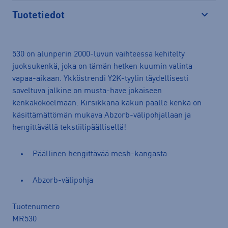
Tuotetiedot
Avaa
530 on alunperin 2000-luvun vaihteessa kehitelty
juoksukenkä, joka on tämän hetken kuumin valinta
vapaa-aikaan. Ykköstrendi Y2K-tyylin täydellisesti
soveltuva jalkine on musta-have jokaiseen
kenkäkokoelmaan. Kirsikkana kakun päälle kenkä on
käsittämättömän mukava Abzorb-välipohjallaan ja
hengittävällä tekstiilipäällisellä!
Päällinen hengittävää mesh-kangasta
Abzorb-välipohja
Tuotenumero
MR530