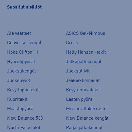
Suositut sisällöt
Ale vaatteet
ASICS Gel-Nimbus
Converse kengät
Crocs
Hoka Clifton 11
Helly Hansen -takit
Hybridipyörät
Jalkapallokengät
Juoksukengät
Juoksuliivit
Juoksuvyöt
Jääkiekkomailat
Kevyttoppatakit
Kevytuntuvatakit
Kuoritakit
Lasten pyörä
Maastopyörä
Merinovillakerrastot
New Balance 530
New Balance kengät
North Face takit
Paljasjalkakengät