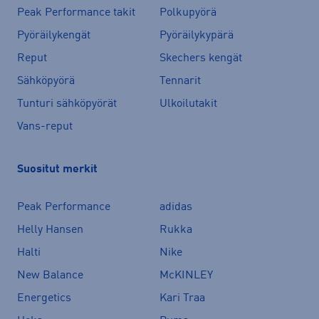
Peak Performance takit
Polkupyörä
Pyöräilykengät
Pyöräilykypärä
Reput
Skechers kengät
Sähköpyörä
Tennarit
Tunturi sähköpyörät
Ulkoilutakit
Vans-reput
Suositut merkit
Peak Performance
adidas
Helly Hansen
Rukka
Halti
Nike
New Balance
McKINLEY
Energetics
Kari Traa