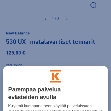
1 / 6
New Balance
530 UX
-matalavartiset tennarit
125,00 €
Väri
Beige
Parempaa palvelua
evästeiden avulla
K-ryhmä kumppaneineen käyttää palveluissaan
Koko