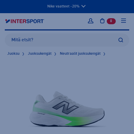
Nike vaatteet -20%
0
tuotetta osto
Kirjaudu sisään
Juoksu
Juoksukengät
Neutraalit juoksukengät