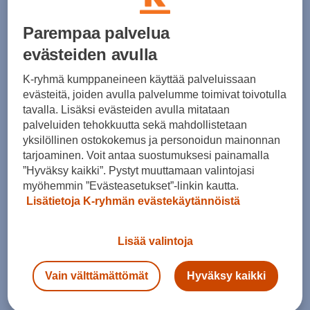
Parempaa palvelua
evästeiden avulla
K-ryhmä kumppaneineen käyttää palveluissaan
evästeitä, joiden avulla palvelumme toimivat toivotulla
Koko
tavalla. Lisäksi evästeiden avulla mitataan
42,5
44,5
45,5
50
palveluiden tehokkuutta sekä mahdollistetaan
yksilöllinen ostokokemus ja personoidun mainonnan
Kokotaulukko
tarjoaminen. Voit antaa suostumuksesi painamalla
”Hyväksy kaikki”. Pystyt muuttamaan valintojasi
myöhemmin ”Evästeasetukset”-linkin kautta.
Lisätietoja K-ryhmän evästekäytännöistä
Lisää ostoskoriin
Lisää valintoja
Tarkista saatavuus ja tilaa myymälästä
Vain välttämättömät
Hyväksy kaikki
Verkkokauppa:
Saatavilla
Myymälät:
Saatavilla