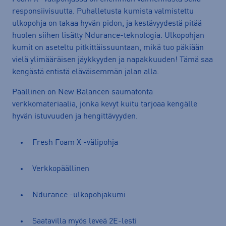
responsiivisuutta. Puhalletusta kumista valmistettu
ulkopohja on takaa hyvän pidon, ja kestävyydestä pitää
huolen siihen lisätty Ndurance-teknologia. Ulkopohjan
kumit on aseteltu pitkittäissuuntaan, mikä tuo päkiään
vielä ylimääräisen jäykkyyden ja napakkuuden! Tämä saa
kengästä entistä eläväisemmän jalan alla.
Päällinen on New Balancen saumatonta
verkkomateriaalia, jonka kevyt kuitu tarjoaa kengälle
hyvän istuvuuden ja hengittävyyden.
Fresh Foam X -välipohja
Verkkopäällinen
Ndurance -ulkopohjakumi
Saatavilla myös leveä 2E-lesti