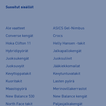
Suositut sisällöt
Ale vaatteet
ASICS Gel-Nimbus
Converse kengät
Crocs
Hoka Clifton 11
Helly Hansen -takit
Hybridipyörät
Jalkapallokengät
Juoksukengät
Juoksuliivit
Juoksuvyöt
Jääkiekkomailat
Kevyttoppatakit
Kevytuntuvatakit
Kuoritakit
Lasten pyörä
Maastopyörä
Merinovillakerrastot
New Balance 530
New Balance kengät
North Face takit
Paljasjalkakengät