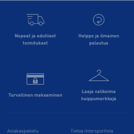
Nopeat ja edulliset
Helppo ja ilmainen
toimitukset
palautus
Laaja valikoima
Turvallinen maksaminen
huippu­merkkejä
Asiakaspalvelu
Tietoa Intersportista