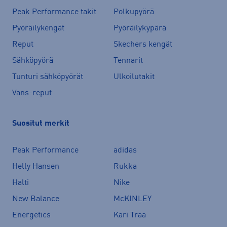
Peak Performance takit
Polkupyörä
Pyöräilykengät
Pyöräilykypärä
Reput
Skechers kengät
Sähköpyörä
Tennarit
Tunturi sähköpyörät
Ulkoilutakit
Vans-reput
Suositut merkit
Peak Performance
adidas
Helly Hansen
Rukka
Halti
Nike
New Balance
McKINLEY
Energetics
Kari Traa