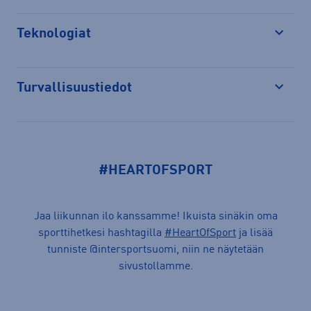
Teknologiat
Avaa
Turvallisuustiedot
Avaa
#HEARTOFSPORT
Jaa liikunnan ilo kanssamme! Ikuista sinäkin oma
sporttihetkesi hashtagilla
#HeartOfSport
ja lisää
tunniste @intersportsuomi, niin ne näytetään
sivustollamme.