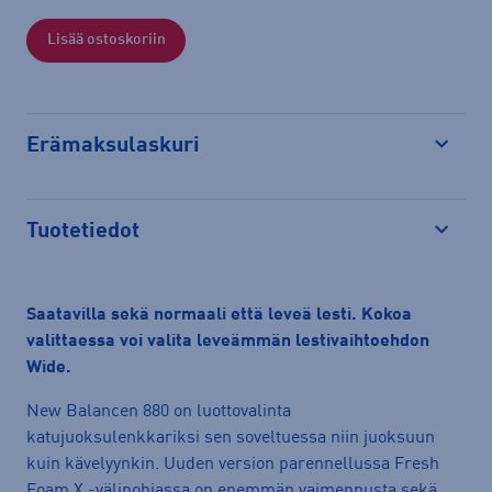
Lisää ostoskoriin
Erämaksulaskuri
Avaa
Tuotetiedot
Avaa
Saatavilla sekä normaali että leveä lesti. Kokoa
valittaessa voi valita leveämmän lestivaihtoehdon
Wide.
New Balancen 880 on luottovalinta
katujuoksulenkkariksi sen soveltuessa niin juoksuun
kuin kävelyynkin. Uuden version parennellussa Fresh
Foam X -välipohjassa on enemmän vaimennusta sekä