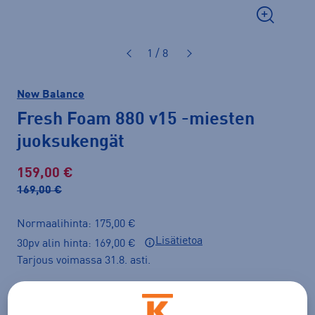
1 / 8
New Balance
Fresh Foam 880 v15
-miesten
juoksukengät
159,00 €
169,00 €
Normaalihinta: 175,00 €
Lisätietoa
30pv alin hinta: 169,00 €
Tarjous voimassa 31.8. asti.
Väri
Valkoinen