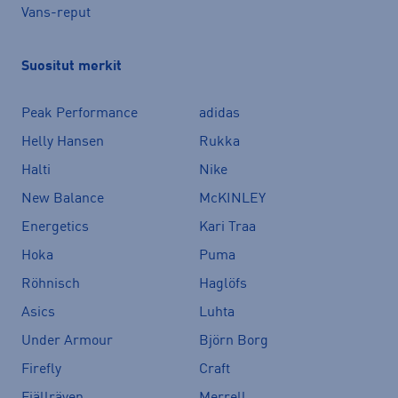
Vans-reput
Suositut merkit
Peak Performance
adidas
Helly Hansen
Rukka
Halti
Nike
New Balance
McKINLEY
Energetics
Kari Traa
Hoka
Puma
Röhnisch
Haglöfs
Asics
Luhta
Under Armour
Björn Borg
Firefly
Craft
Fjällräven
Merrell