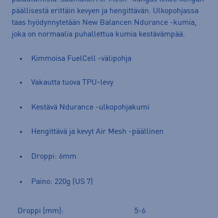
päällisestä erittäin kevyen ja hengittävän. Ulkopohjassa
taas hyödynnytetään New Balancen Ndurance -kumia,
joka on normaalia puhallettua kumia kestävämpää.
Kimmoisa FuelCell -välipohja
Vakautta tuova TPU-levy
Kestävä Ndurance -ulkopohjakumi
Hengittävä ja kevyt Air Mesh -päällinen
Droppi: 6mm
Paino: 220g (US 7)
Droppi (mm):
5-6