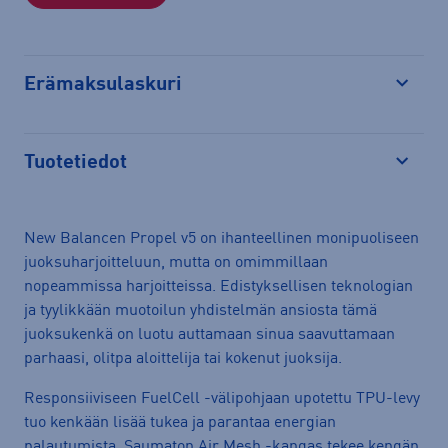
Erämaksulaskuri
Avaa
Tuotetiedot
Avaa
New Balancen Propel v5 on ihanteellinen monipuoliseen
juoksuharjoitteluun, mutta on omimmillaan
nopeammissa harjoitteissa. Edistyksellisen teknologian
ja tyylikkään muotoilun yhdistelmän ansiosta tämä
juoksukenkä on luotu auttamaan sinua saavuttamaan
parhaasi, olitpa aloittelija tai kokenut juoksija.
Responsiiviseen FuelCell -välipohjaan upotettu TPU-levy
tuo kenkään lisää tukea ja parantaa energian
palautumista. Saumaton Air Mesh -kangas tekee kengän