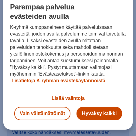
Parempaa palvelua
evästeiden avulla
K-ryhmä kumppaneineen käyttää palveluissaan
Koko
evästeitä, joiden avulla palvelumme toimivat toivotulla
36
36,5
37
37,5
41,5
tavalla. Lisäksi evästeiden avulla mitataan
palveluiden tehokkuutta sekä mahdollistetaan
Kokotaulukko
yksilöllinen ostokokemus ja personoidun mainonnan
tarjoaminen. Voit antaa suostumuksesi painamalla
”Hyväksy kaikki”. Pystyt muuttamaan valintojasi
myöhemmin ”Evästeasetukset”-linkin kautta.
Lisää ostoskoriin
Lisätietoja K-ryhmän evästekäytännöistä
Lisää valintoja
Tarkista saatavuus ja tilaa myymälästä
Vain välttämättömät
Hyväksy kaikki
Verkkokauppa:
Saatavilla
Myymälät:
Saatavilla
Valitse koko nähdäksesi myymäläsaatavuuden.