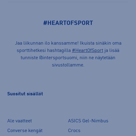
#HEARTOFSPORT
Jaa liikunnan ilo kanssamme! Ikuista sinäkin oma
sporttihetkesi hashtagilla
#HeartOfSport
ja lisää
tunniste @intersportsuomi, niin ne näytetään
sivustollamme.
Suositut sisällöt
Ale vaatteet
ASICS Gel-Nimbus
Converse kengät
Crocs