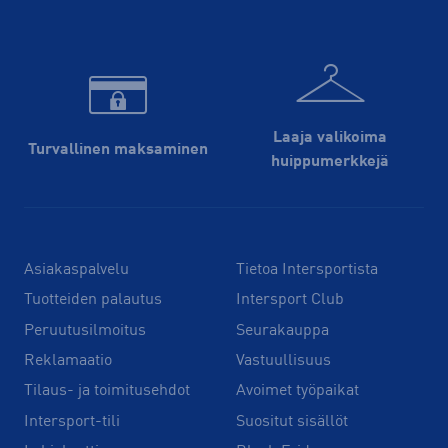
Laaja valikoima
Turvallinen maksaminen
huippu­merkkejä
Asiakaspalvelu
Tietoa Intersportista
Tuotteiden palautus
Intersport Club
Peruutusilmoitus
Seurakauppa
Reklamaatio
Vastuullisuus
Tilaus- ja toimitusehdot
Avoimet työpaikat
Intersport-tili
Suositut sisällöt