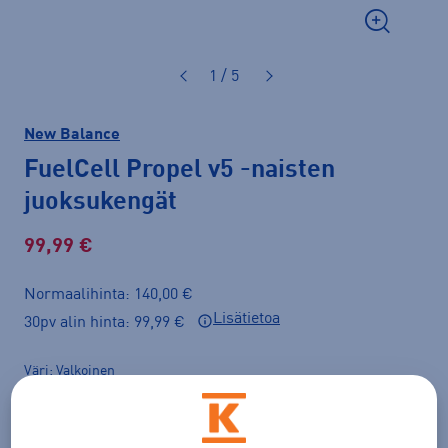
1 / 5
New Balance
FuelCell Propel v5
-naisten
juoksukengät
99,99 €
Normaalihinta: 140,00 €
Lisätietoa
30pv alin hinta: 99,99 €
Väri
Valkoinen