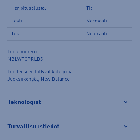
Harjoitusalusta:
Tie
Lesti:
Normaali
Tuki:
Neutraali
Tuotenumero
NBLWFCPRLB5
Tuotteeseen liittyvät kategoriat
Juoksukengät
,
New Balance
Teknologiat
Avaa
Turvallisuustiedot
Avaa