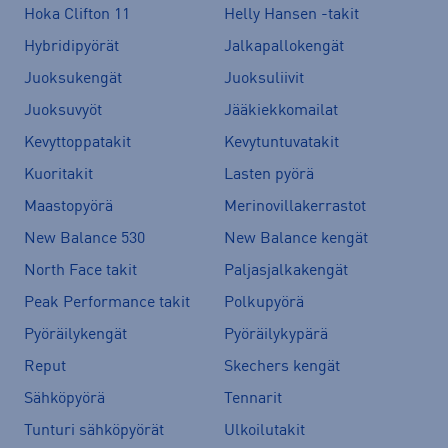
Hoka Clifton 11
Helly Hansen -takit
Hybridipyörät
Jalkapallokengät
Juoksukengät
Juoksuliivit
Juoksuvyöt
Jääkiekkomailat
Kevyttoppatakit
Kevytuntuvatakit
Kuoritakit
Lasten pyörä
Maastopyörä
Merinovillakerrastot
New Balance 530
New Balance kengät
North Face takit
Paljasjalkakengät
Peak Performance takit
Polkupyörä
Pyöräilykengät
Pyöräilykypärä
Reput
Skechers kengät
Sähköpyörä
Tennarit
Tunturi sähköpyörät
Ulkoilutakit