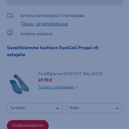
Arvioitu toimitusaika 1-3 arkipäivää.
Tilaus- ja toimituskulut
Ilmainen palautus
Suosittelemme tuotteen FuelCell Propel v5
ostajalle
FootBalance QUICKFIT BALANCE
49.90 €
Tutustu tuotteeseen
Lisää ostoskoriin