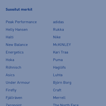
Suositut merkit
Peak Performance
adidas
Helly Hansen
Rukka
Halti
Nike
New Balance
McKINLEY
Energetics
Kari Traa
Hoka
Puma
Röhnisch
Haglöfs
Asics
Luhta
Under Armour
Björn Borg
Firefly
Craft
Fjällräven
Merrell
Zeropoint
The North Face