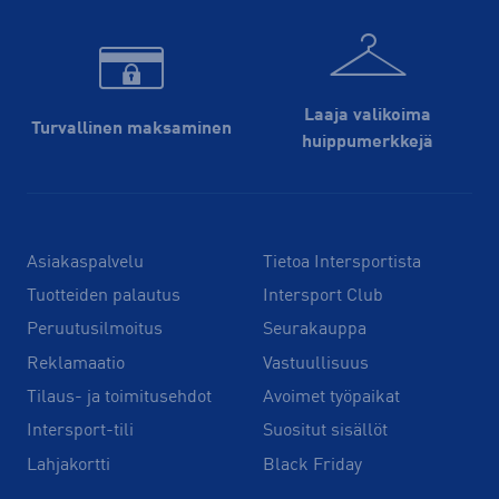
Laaja valikoima
Turvallinen maksaminen
huippu­merkkejä
Asiakaspalvelu
Tietoa Intersportista
Tuotteiden palautus
Intersport Club
Peruutusilmoitus
Seurakauppa
Reklamaatio
Vastuullisuus
Tilaus- ja toimitusehdot
Avoimet työpaikat
Intersport-tili
Suositut sisällöt
Lahjakortti
Black Friday