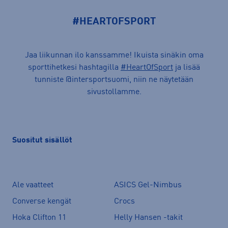
#HEARTOFSPORT
Jaa liikunnan ilo kanssamme! Ikuista sinäkin oma
sporttihetkesi hashtagilla
#HeartOfSport
ja lisää
tunniste @intersportsuomi, niin ne näytetään
sivustollamme.
Suositut sisällöt
Ale vaatteet
ASICS Gel-Nimbus
Converse kengät
Crocs
Hoka Clifton 11
Helly Hansen -takit