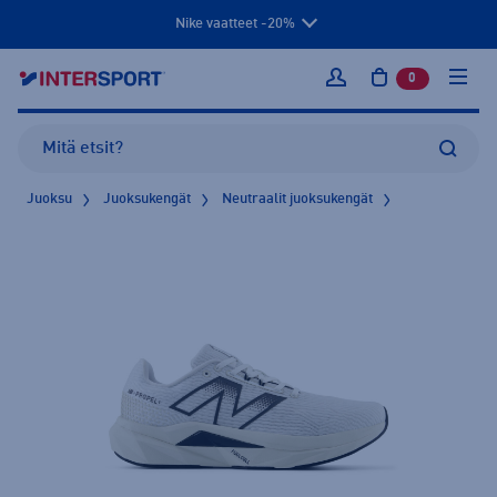
Nike vaatteet -20%
0
tuotetta osto
Kirjaudu sisään
Juoksu
Juoksukengät
Neutraalit juoksukengät