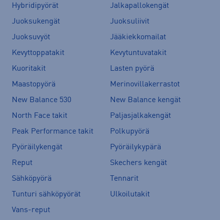
Hybridipyörät
Jalkapallokengät
Juoksukengät
Juoksuliivit
Juoksuvyöt
Jääkiekkomailat
Kevyttoppatakit
Kevytuntuvatakit
Kuoritakit
Lasten pyörä
Maastopyörä
Merinovillakerrastot
New Balance 530
New Balance kengät
North Face takit
Paljasjalkakengät
Peak Performance takit
Polkupyörä
Pyöräilykengät
Pyöräilykypärä
Reput
Skechers kengät
Sähköpyörä
Tennarit
Tunturi sähköpyörät
Ulkoilutakit
Vans-reput