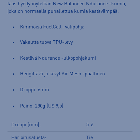
taas hyödynnytetään New Balancen Ndurance -kumia,
joka on normaalia puhallettua kumia kestävämpää.
Kimmoisa FuelCell -välipohja
Vakautta tuova TPU-levy
Kestävä Ndurance -ulkopohjakumi
Hengittävä ja kevyt Air Mesh -päällinen
Droppi: 6mm
Paino: 280g (US 9,5)
Droppi (mm):
5-6
Harjoitusalusta:
Tie