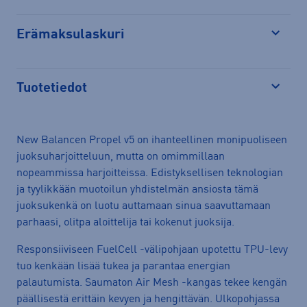
Erämaksulaskuri
Avaa
Tuotetiedot
Avaa
New Balancen Propel v5 on ihanteellinen monipuoliseen
juoksuharjoitteluun, mutta on omimmillaan
nopeammissa harjoitteissa. Edistyksellisen teknologian
ja tyylikkään muotoilun yhdistelmän ansiosta tämä
juoksukenkä on luotu auttamaan sinua saavuttamaan
parhaasi, olitpa aloittelija tai kokenut juoksija.
Responsiiviseen FuelCell -välipohjaan upotettu TPU-levy
tuo kenkään lisää tukea ja parantaa energian
palautumista. Saumaton Air Mesh -kangas tekee kengän
päällisestä erittäin kevyen ja hengittävän. Ulkopohjassa