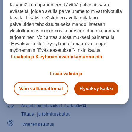
K-ryhmä kumppaneineen käyttää palveluissaan
Kokotaulukko
evästeitä, joiden avulla palvelumme toimivat toivotulla
tavalla. Lisäksi evästeiden avulla mitataan
palveluiden tehokkuutta sekä mahdollistetaan
Lisää ostoskoriin
yksilöllinen ostokokemus ja personoidun mainonnan
tarjoaminen. Voit antaa suostumuksesi painamalla
”Hyväksy kaikki”. Pystyt muuttamaan valintojasi
myöhemmin ”Evästeasetukset”-linkin kautta.
Lisätietoja K-ryhmän evästekäytännöistä
Tarkista saatavuus ja tilaa myymälästä
Verkkokauppa:
Ei saatavilla
Myymälät:
Saatavilla
Lisää valintoja
Valitse koko nähdäksesi myymäläsaatavuuden.
Vain välttämättömät
Hyväksy kaikki
Arvioitu toimitusaika 1-3 arkipäivää.
Tilaus- ja toimituskulut
Ilmainen palautus