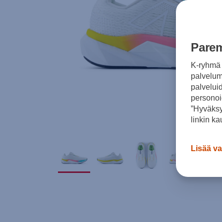
Parem
K-ryhmä 
palvelumm
palvelui
personoi
”Hyväksy
linkin ka
Lisää va