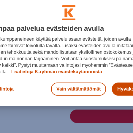
Väri
paa palvelua evästeiden avulla
kumppaneineen käyttää palveluissaan evästeitä, joiden avulla
e toimivat toivotulla tavalla. Lisäksi evästeiden avulla mitataa
den tehokkuutta sekä mahdollistetaan yksilöllinen ostokokemus 
dun mainonnan tarjoaminen. Voit antaa suostumuksesi painama
 kaikki”. Pystyt muuttamaan valintojasi myöhemmin ”Evästeaset
Koko
utta.
Lisätietoja K-ryhmän evästekäytännöistä
44,5
46,5
Kokotaulukko
lintoja
Vain välttämättömät
Hyväks