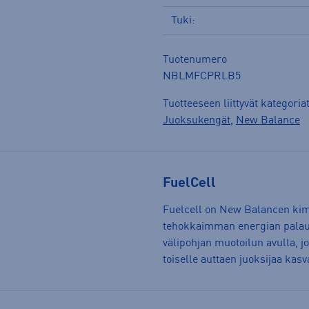
Tuki:
Tuotenumero
NBLMFCPRLB5
Tuotteeseen liittyvät kategoria
Juoksukengät
,
New Balance
FuelCell
Fuelcell on New Balancen kimm
tehokkaimman energian palaut
välipohjan muotoilun avulla, j
toiselle auttaen juoksijaa kas