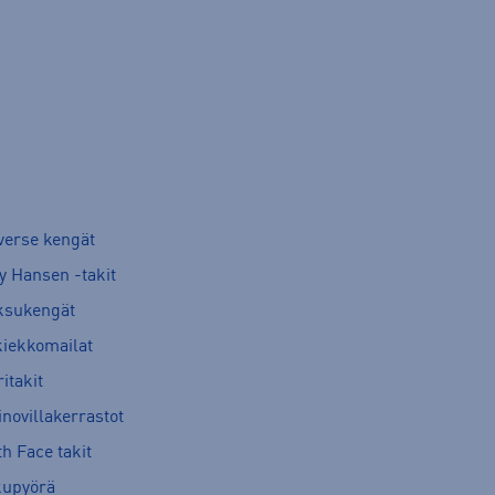
verse kengät
y Hansen -takit
ksukengät
kiekkomailat
itakit
novillakerrastot
h Face takit
kupyörä