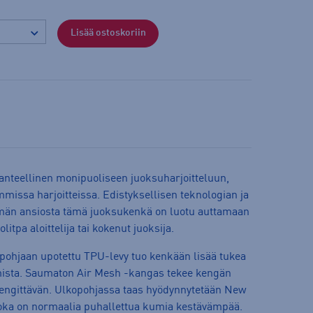
Lisää ostoskoriin
nteellinen monipuoliseen juoksuharjoitteluun,
ssa harjoitteissa. Edistyksellisen teknologian ja
lmän ansiosta tämä juoksukenkä on luotu auttamaan
itpa aloittelija tai kokenut juoksija.
ipohjaan upotettu TPU-levy tuo kenkään lisää tukea
mista. Saumaton Air Mesh -kangas tekee kengän
 hengittävän. Ulkopohjassa taas hyödynnytetään New
ka on normaalia puhallettua kumia kestävämpää.