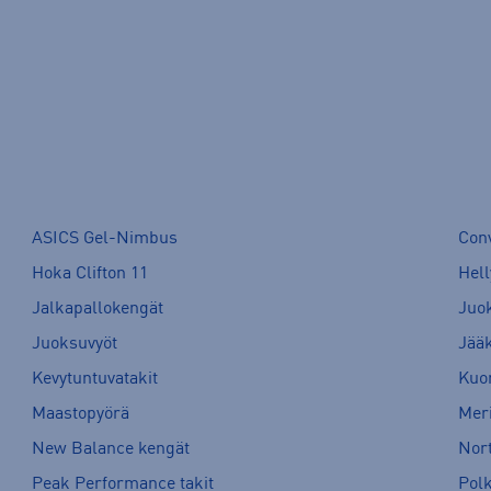
ASICS Gel-Nimbus
Con
Hoka Clifton 11
Hell
Jalkapallokengät
Juo
Juoksuvyöt
Jää
Kevytuntuvatakit
Kuor
Maastopyörä
Meri
New Balance kengät
Nort
Peak Performance takit
Pol