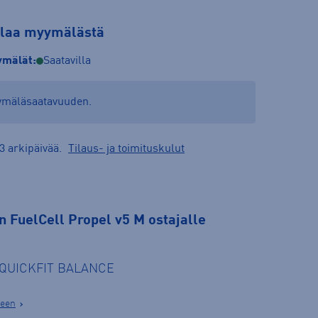
tilaa myymälästä
mälät:
Saatavilla
yymäläsaatavuuden.
3 arkipäivää.
Tilaus- ja toimituskulut
 FuelCell Propel v5 M ostajalle
e QUICKFIT BALANCE
seen