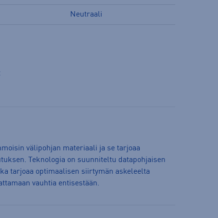
Neutraali
t
oisin välipohjan materiaali ja se tarjoaa
uksen. Teknologia on suunniteltu datapohjaisen
oka tarjoaa optimaalisen siirtymän askeleelta
vattamaan vauhtia entisestään.