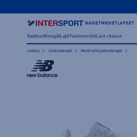
NAISET
MIEHET
LAPSET
Vaatteet
Kengät
Lajit
Tuotemerkit
Last chance
Juoksu
Juoksukengät
Neutraalit juoksukengät