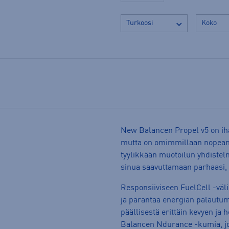
New Balancen Propel v5 on iha
mutta on omimmillaan nopeammi
tyylikkään muotoilun yhdiste
sinua saavuttamaan parhaasi, ol
Responsiiviseen FuelCell -väl
ja parantaa energian palautu
päällisestä erittäin kevyen ja
Balancen Ndurance -kumia, jo