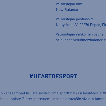
Valmistajan nimi:
New Balance
Valmistajan postiosoite:
Niittyrinne 2A 02270 Espoo, F
Valmistajan sähköinen osoite:
asiakaspalvelu@newbalance.
#HEARTOFSPORT
ilo kanssamme! Ikuista sinäkin oma sporttihetkesi hashtagilla
#
lisää tunniste @intersportsuomi, niin ne näytetään sivustollamme