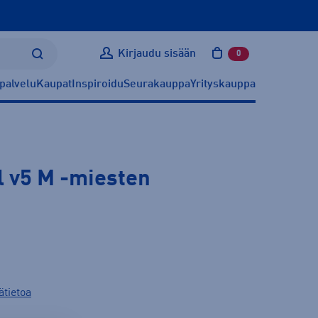
Kirjaudu sisään
0
tuotetta ostoskoris
palvelu
Kaupat
Inspiroidu
Seurakauppa
Yrityskauppa
l v5 M
-miesten
ätietoa