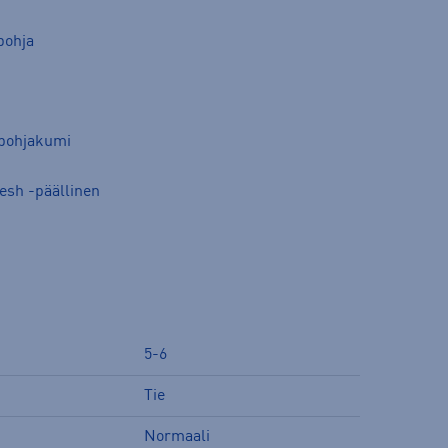
pohja
opohjakumi
Mesh -päällinen
5-6
Tie
Normaali