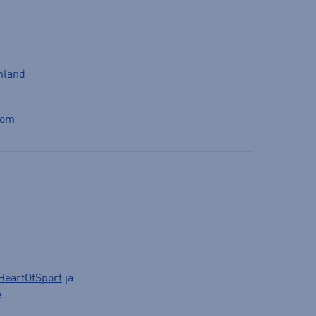
inland
com
HeartOfSport
ja
.