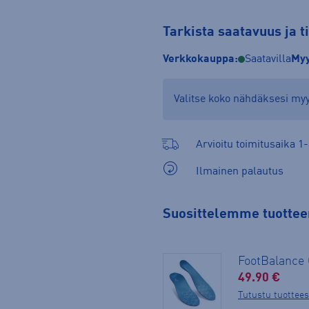
Tarkista saatavuus ja 
Verkkokauppa:
Saatavilla
Myy
Valitse koko nähdäksesi m
Arvioitu toimitusaika 1-
Ilmainen palautus
Suosittelemme tuotteen
FootBalanc
49.90 €
Tutustu tuottee