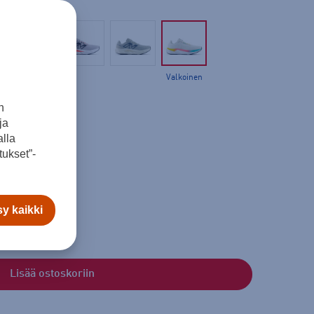
Valkoinen
n
ja
lla
ukset”-
y kaikki
Lisää ostoskoriin