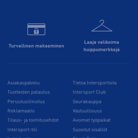
Laaja valikoima
Turvallinen maksaminen
huippu­merkkejä
Asiakaspalvelu
Tietoa Intersportista
Tuotteiden palautus
Intersport Club
Peruutusilmoitus
Seurakauppa
Reklamaatio
Vastuullisuus
Tilaus- ja toimitusehdot
Avoimet työpaikat
Intersport-tili
Suositut sisällöt