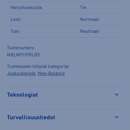
Harjoitusalusta:
Tie
Lesti:
Normaali
Tuki:
Neutraali
Tuotenumero
NBLWFCPRLB5
Tuotteeseen liittyvät kategoriat
Juoksukengät
,
New Balance
Teknologiat
Avaa
Turvallisuustiedot
Avaa