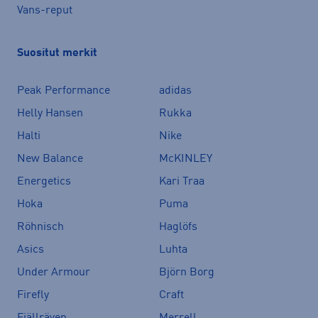
Vans-reput
Suositut merkit
Peak Performance
adidas
Helly Hansen
Rukka
Halti
Nike
New Balance
McKINLEY
Energetics
Kari Traa
Hoka
Puma
Röhnisch
Haglöfs
Asics
Luhta
Under Armour
Björn Borg
Firefly
Craft
Fjällräven
Merrell