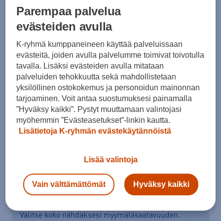
Parempaa palvelua
evästeiden avulla
K-ryhmä kumppaneineen käyttää palveluissaan
Koko
evästeitä, joiden avulla palvelumme toimivat toivotulla
36
36,5
37
37,5
41
41,5
tavalla. Lisäksi evästeiden avulla mitataan
palveluiden tehokkuutta sekä mahdollistetaan
Kokotaulukko
yksilöllinen ostokokemus ja personoidun mainonnan
tarjoaminen. Voit antaa suostumuksesi painamalla
”Hyväksy kaikki”. Pystyt muuttamaan valintojasi
myöhemmin ”Evästeasetukset”-linkin kautta.
Lisää ostoskoriin
Lisätietoja K-ryhmän evästekäytännöistä
Lisää valintoja
Tarkista saatavuus ja tilaa myymälästä
Vain välttämättömät
Hyväksy kaikki
Verkkokauppa:
Saatavilla
Myymälät:
Saatavilla
Valitse koko nähdäksesi myymäläsaatavuuden.