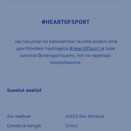
#HEARTOFSPORT
Jaa liikunnan ilo kanssamme! Ikuista sinäkin oma
sporttihetkesi hashtagilla
#HeartOfSport
ja lisää
tunniste @intersportsuomi, niin ne näytetään
sivustollamme.
Suositut sisällöt
Ale vaatteet
ASICS Gel-Nimbus
Converse kengät
Crocs