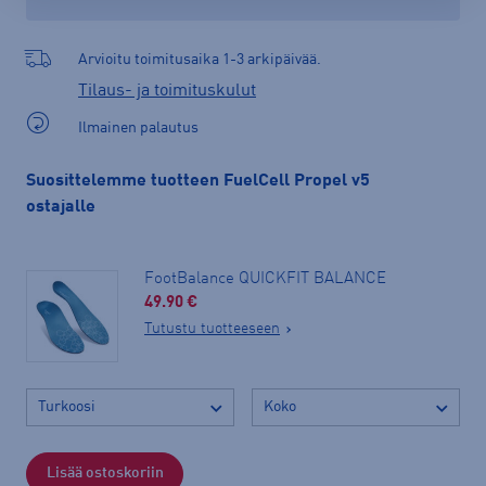
Arvioitu toimitusaika 1-3 arkipäivää.
Tilaus- ja toimituskulut
Ilmainen palautus
Suosittelemme tuotteen FuelCell Propel v5
ostajalle
FootBalance QUICKFIT BALANCE
49.90 €
Tutustu tuotteeseen
Lisää ostoskoriin