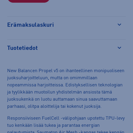
Erämaksulaskuri
Avaa
Tuotetiedot
Avaa
New Balancen Propel v5 on ihanteellinen monipuoliseen
juoksuharjoitteluun, mutta on omimmillaan
nopeammissa harjoitteissa. Edistyksellisen teknologian
ja tyylikkään muotoilun yhdistelmän ansiosta tämä
juoksukenkä on luotu auttamaan sinua saavuttamaan
parhaasi, olitpa aloittelija tai kokenut juoksija.
Responsiiviseen FuelCell -välipohjaan upotettu TPU-levy
tuo kenkään lisää tukea ja parantaa energian
palautumista. Saumaton Air Mesh -kangas tekee kengän