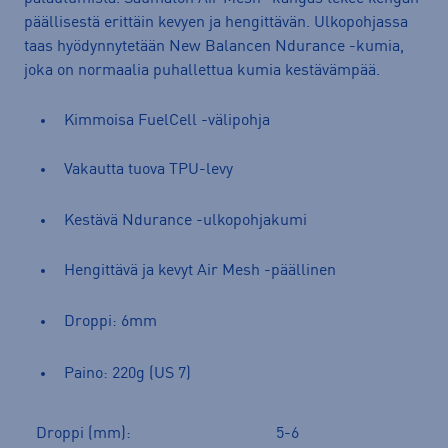
päällisestä erittäin kevyen ja hengittävän. Ulkopohjassa
taas hyödynnytetään New Balancen Ndurance -kumia,
joka on normaalia puhallettua kumia kestävämpää.
Kimmoisa FuelCell -välipohja
Vakautta tuova TPU-levy
Kestävä Ndurance -ulkopohjakumi
Hengittävä ja kevyt Air Mesh -päällinen
Droppi: 6mm
Paino: 220g (US 7)
Droppi (mm):
5-6