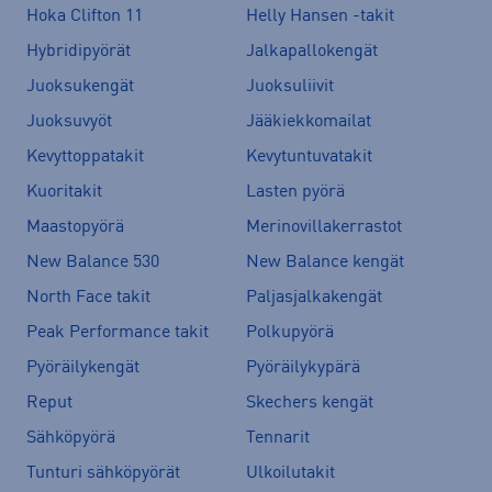
Hoka Clifton 11
Helly Hansen -takit
Hybridipyörät
Jalkapallokengät
Juoksukengät
Juoksuliivit
Juoksuvyöt
Jääkiekkomailat
Kevyttoppatakit
Kevytuntuvatakit
Kuoritakit
Lasten pyörä
Maastopyörä
Merinovillakerrastot
New Balance 530
New Balance kengät
North Face takit
Paljasjalkakengät
Peak Performance takit
Polkupyörä
Pyöräilykengät
Pyöräilykypärä
Reput
Skechers kengät
Sähköpyörä
Tennarit
Tunturi sähköpyörät
Ulkoilutakit