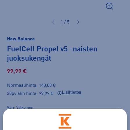
1 / 5
New Balance
FuelCell Propel v5
-naisten
juoksukengät
99,99 €
Normaalihinta: 140,00 €
Lisätietoa
30pv alin hinta: 99,99 €
Väri
Valkoinen