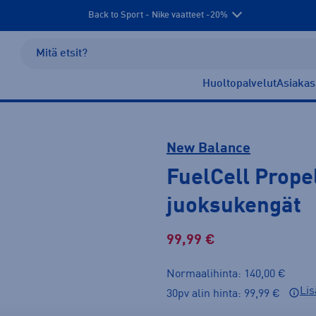
Back to Sport - Nike vaatteet -20%
Huoltopalvelut
Asiakas
New Balance
FuelCell Prope
juoksukengät
99,99 €
Normaalihinta: 140,00 €
Lis
30pv alin hinta: 99,99 €