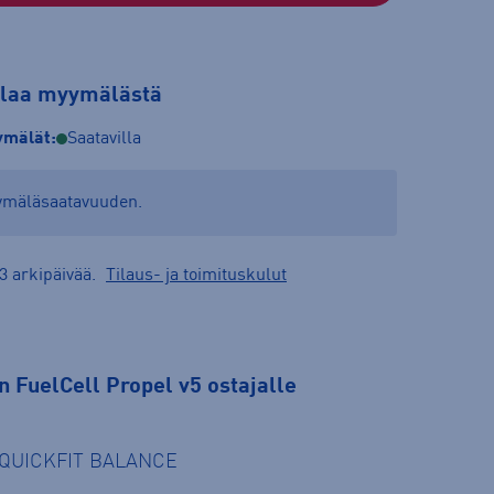
tilaa myymälästä
mälät:
Saatavilla
yymäläsaatavuuden.
3 arkipäivää.
Tilaus- ja toimituskulut
 FuelCell Propel v5 ostajalle
e QUICKFIT BALANCE