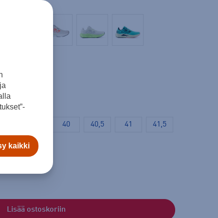
n
ja
lla
ukset”-
38
39
40
40,5
41
41,5
y kaikki
Lisää ostoskoriin