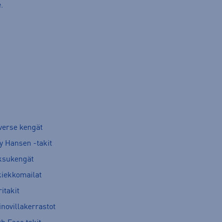
.
verse kengät
y Hansen -takit
ksukengät
kiekkomailat
itakit
novillakerrastot