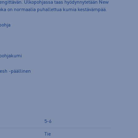
 hengittävän. Ulkopohjassa taas hyödynnytetään New
ka on normaalia puhallettua kumia kestävämpää.
pohja
opohjakumi
Mesh -päällinen
5-6
Tie