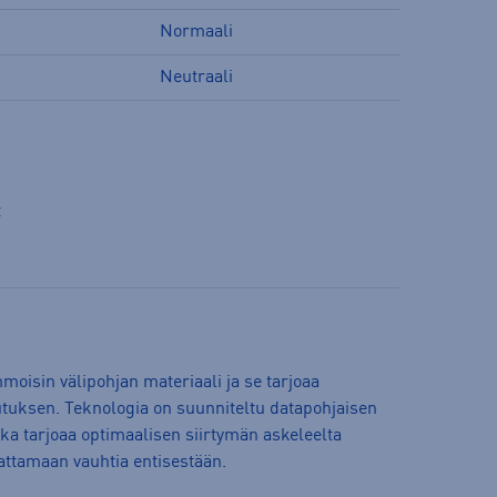
Normaali
Neutraali
t
oisin välipohjan materiaali ja se tarjoaa
uksen. Teknologia on suunniteltu datapohjaisen
oka tarjoaa optimaalisen siirtymän askeleelta
vattamaan vauhtia entisestään.