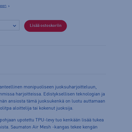
seen
Lisää ostoskoriin
nteellinen monipuoliseen juoksuharjoitteluun,
ssa harjoitteissa. Edistyksellisen teknologian ja
lmän ansiosta tämä juoksukenkä on luotu auttamaan
itpa aloittelija tai kokenut juoksija.
ipohjaan upotettu TPU-levy tuo kenkään lisää tukea
mista. Saumaton Air Mesh -kangas tekee kengän