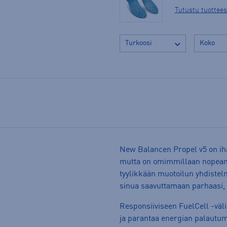
Tutustu tuottee
New Balancen Propel v5 on iha
mutta on omimmillaan nopeammi
tyylikkään muotoilun yhdiste
sinua saavuttamaan parhaasi, ol
Responsiiviseen FuelCell -väl
ja parantaa energian palautu