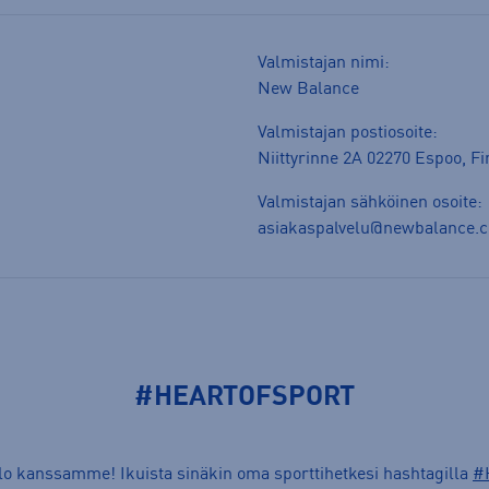
Valmistajan nimi:
New Balance
Valmistajan postiosoite:
Niittyrinne 2A 02270 Espoo, F
Valmistajan sähköinen osoite:
asiakaspalvelu@newbalance.
#HEARTOFSPORT
ilo kanssamme! Ikuista sinäkin oma sporttihetkesi hashtagilla
#