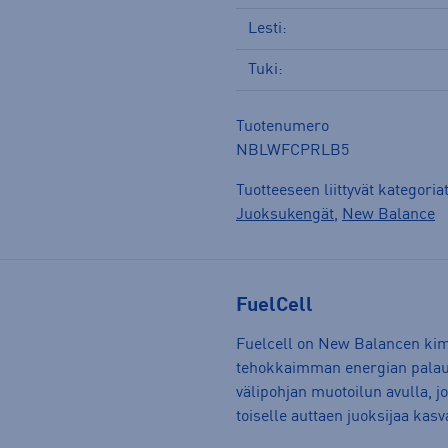
Lesti:
Tuki:
Tuotenumero
NBLWFCPRLB5
Tuotteeseen liittyvät kategoria
Juoksukengät
,
New Balance
FuelCell
Fuelcell on New Balancen kimm
tehokkaimman energian palaut
välipohjan muotoilun avulla, j
toiselle auttaen juoksijaa kas