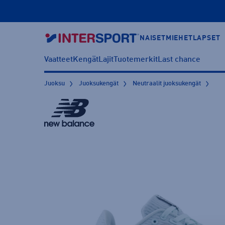
NAISET
MIEHET
LAPSET
Vaatteet
Kengät
Lajit
Tuotemerkit
Last chance
Juoksu
Juoksukengät
Neutraalit juoksukengät