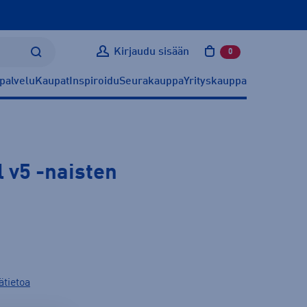
Kirjaudu sisään
0
tuotetta ostoskoris
palvelu
Kaupat
Inspiroidu
Seurakauppa
Yrityskauppa
l v5
-naisten
ätietoa