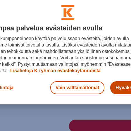
Väri
paa palvelua evästeiden avulla
Sininen
kumppaneineen käyttää palveluissaan evästeitä, joiden avulla
e toimivat toivotulla tavalla. Lisäksi evästeiden avulla mitataa
den tehokkuutta sekä mahdollistetaan yksilöllinen ostokokemus 
dun mainonnan tarjoaminen. Voit antaa suostumuksesi painama
 kaikki”. Pystyt muuttamaan valintojasi myöhemmin ”Evästeaset
Koko
utta.
Lisätietoja K-ryhmän evästekäytännöistä
36,5
37
37,5
42,5
44
lintoja
Vain välttämättömät
Hyväks
Kokotaulukko