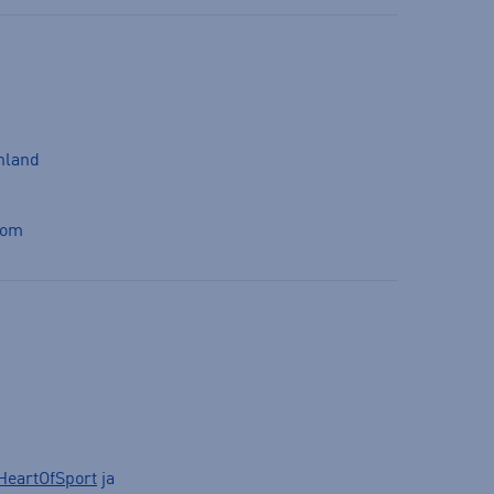
inland
com
HeartOfSport
ja