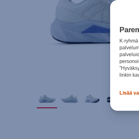
Parem
K-ryhmä 
palvelumm
palvelui
personoi
”Hyväksy
linkin ka
Lisää va