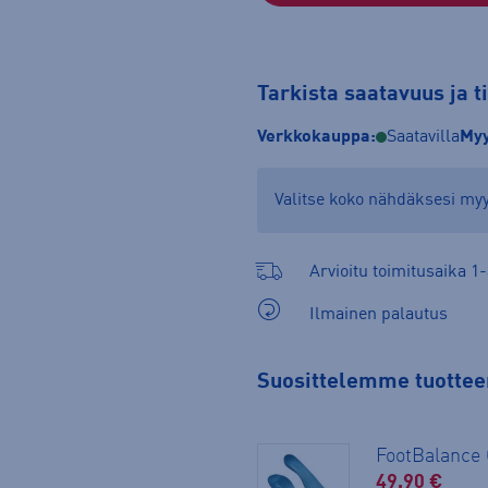
Tarkista saatavuus ja 
Verkkokauppa:
Saatavilla
Myy
Valitse koko nähdäksesi m
Arvioitu toimitusaika 1-
Ilmainen palautus
Suosittelemme tuotteen
FootBalanc
49.90 €