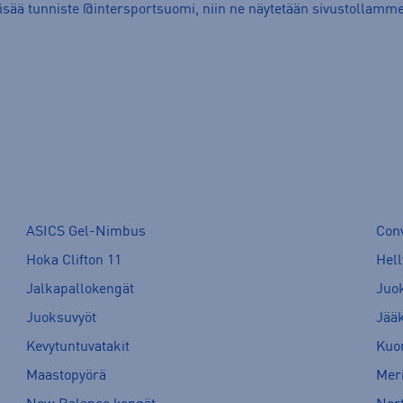
lisää tunniste @intersportsuomi, niin ne näytetään sivustollamme
ASICS Gel-Nimbus
Con
Hoka Clifton 11
Hell
Jalkapallokengät
Juo
Juoksuvyöt
Jää
Kevytuntuvatakit
Kuor
Maastopyörä
Meri