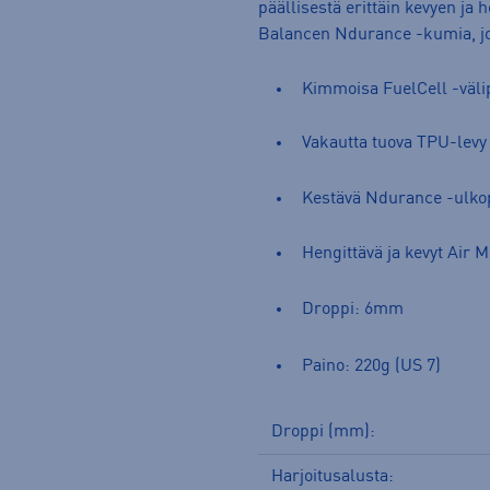
päällisestä erittäin kevyen ja
Balancen Ndurance -kumia, jo
Kimmoisa FuelCell -väli
Vakautta tuova TPU-levy
Kestävä Ndurance -ulk
Hengittävä ja kevyt Air 
Droppi: 6mm
Paino: 220g (US 7)
Droppi (mm):
Harjoitusalusta: